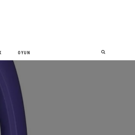
K
OYUN