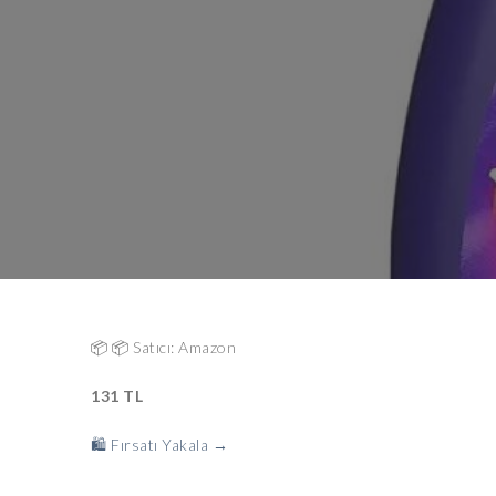
📦 📦 Satıcı: Amazon
131 TL
🛍️ Fırsatı Yakala →