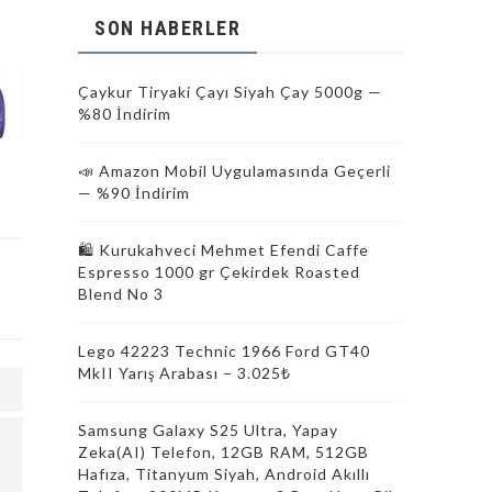
SON HABERLER
Çaykur Tiryaki Çayı Siyah Çay 5000g —
%80 İndirim
📣 Amazon Mobil Uygulamasında Geçerli
— %90 İndirim
🛍️ Kurukahveci Mehmet Efendi Caffe
Espresso 1000 gr Çekirdek Roasted
Blend No 3
Lego 42223 Technic 1966 Ford GT40
MkII Yarış Arabası – 3.025₺
Samsung Galaxy S25 Ultra, Yapay
Zeka(AI) Telefon, 12GB RAM, 512GB
Hafıza, Titanyum Siyah, Android Akıllı