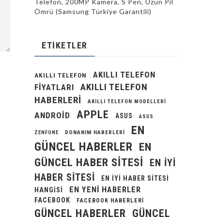
Telefon, 200MP Kamera, S Pen, Uzun Pil
Ömrü (Samsung Türkiye Garantili)
ETIKETLER
AKILLI TELEFON
AKILLI TELEFON
AKILLI TELEFON
FIYATLARI
HABERLERI
AKILLI TELEFON MODELLERI
APPLE
ANDROID
ASUS
ASUS
EN
DONANIM HABERLERI
ZENFONE
GÜNCEL HABERLER
EN
GÜNCEL HABER SITESI
EN IYI
HABER SITESI
EN IYI HABER SITESI
EN YENI HABERLER
HANGISI
FACEBOOK
FACEBOOK HABERLERI
GÜNCEL HABERLER
GÜNCEL