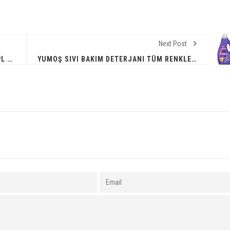
Next Post
PHILIPS LUMEA 9900 SERISI BRI951/03 IPL TÜY ALMA, SKINAI,VÜCUT,YÜZ,KOLTUK ALTI,BIKINI,4 BAŞLIK,ÇANTA
YUMOŞ SIVI BAKIM DETERJANI TÜM RENKLER 30 YIKAMA 1500 ML