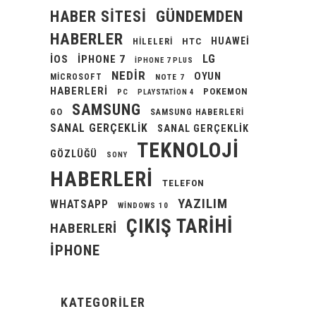
GÜNDEMDEN
HABER SITESI
HABERLER
HUAWEI
HILELERI
HTC
LG
IOS
IPHONE 7
IPHONE 7 PLUS
NEDIR
OYUN
MICROSOFT
NOTE 7
HABERLERI
POKEMON
PC
PLAYSTATION 4
SAMSUNG
GO
SAMSUNG HABERLERI
SANAL GERÇEKLIK
SANAL GERÇEKLIK
TEKNOLOJI
GÖZLÜĞÜ
SONY
HABERLERI
TELEFON
YAZILIM
WHATSAPP
WINDOWS 10
ÇIKIŞ TARIHI
HABERLERI
İPHONE
KATEGORILER