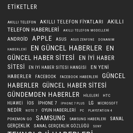
ETIKETLER
AKILLI
AKILLI TELEFON FIYATLARI
AKILLI TELEFON
TELEFON HABERLERI
AKILLI TELEFON MODELLERI
APPLE
ANDROID
ASUS
DONANIM
ASUS ZENFONE
EN GÜNCEL HABERLER
EN
HABERLERI
GÜNCEL HABER SITESI
EN IYI HABER
SITESI
EN YENI
EN IYI HABER SITESI HANGISI
GÜNCEL
HABERLER
FACEBOOK
FACEBOOK HABERLERI
HABERLER
GÜNCEL HABER SITESI
GÜNDEMDEN HABERLER
HILELERI
HTC
LG
IOS
IPHONE 7
HUAWEI
MICROSOFT
IPHONE 7 PLUS
NEDIR
OYUN HABERLERI
NOTE 7
PC
PLAYSTATION 4
SAMSUNG
SANAL
POKEMON GO
SAMSUNG HABERLERI
GERÇEKLIK
SANAL GERÇEKLIK GÖZLÜĞÜ
SONY