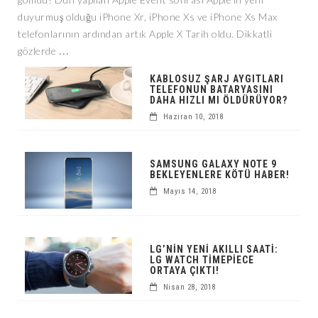
duyurmuş olduğu iPhone Xr, iPhone Xs ve iPhone Xs Max
telefonlarının ardından artık Apple X Tarih oldu. Dikkatli
...
gözlerde
KABLOSUZ ŞARJ AYGITLARI
TELEFONUN BATARYASINI
DAHA HIZLI MI ÖLDÜRÜYOR?
Haziran 10, 2018
SAMSUNG GALAXY NOTE 9
BEKLEYENLERE KÖTÜ HABER!
Mayıs 14, 2018
LG’NIN YENI AKILLI SAATI:
LG WATCH TIMEPIECE
ORTAYA ÇIKTI!
Nisan 28, 2018