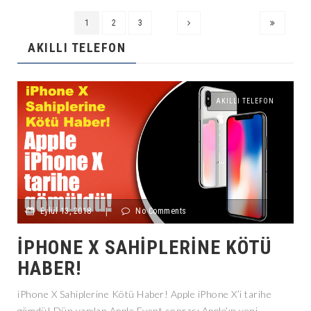
1
2
3
AKILLI TELEFON
AKILLI TELEFON
Eylül 13, 2018
|
No Comments
IPHONE X SAHIPLERINE KÖTÜ
HABER!
iPhone X Sahiplerine Kötü Haber! Apple iPhone X’i tarihe
gömdü! Dün yapılan Apple Event sonrası Apple’ın yeni