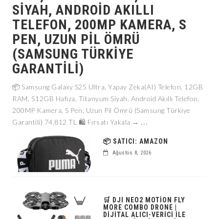
SIYAH, ANDROID AKILLI
TELEFON, 200MP KAMERA, S
PEN, UZUN PIL ÖMRÜ
(SAMSUNG TÜRKIYE
GARANTILI)
📦 Samsung Galaxy S25 Ultra, Yapay Zeka(AI) Telefon, 12GB
RAM, 512GB Hafıza, Titanyum Siyah, Android Akıllı Telefon,
200MP Kamera, S Pen, Uzun Pil Ömrü (Samsung Türkiye
...
Garantili) 74,812 TL 🛍️ Fırsatı Yakala →
📦 SATICI: AMAZON
Ağustos 8, 2026
🛒 DJI NEO2 MOTION FLY
MORE COMBO DRONE |
DIJITAL ALICI-VERICI ILE