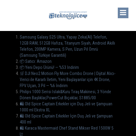
Samsung Galaxy S25 Ultra, Yapay Zeka(AI) Telefon,
12GB RAM, 512GB Hafıza, Titanyum Siyah, Android Akıllı
Telefon, 200MP Kamera, S Pen, Uzun Pil Ömrü
(Samsung Türkiye Garantili)
📦 Satıcı: Amazon
📦 Yeni Depo Ürünü! — %53 İndirim
🛒 DJI Neo2 Motion Fly More Combo Drone | Dijital Alıcı-
Verici ile Kararlı İletim, Yeni Başlayanlar için 4K Drone,
FPV Uçan, 3 Pil — %6 İndirim
Philips 1000 Serisi Islak&Kuru Tıraş Makinesi, 3 Yönde
Dönen Başlıklar,PowerCut Bıçaklar, S1885/00
🛍️ Old Spice Captain Erkekler için Duş Jeli ve Şampuan
1000 ml Ekstra XL
🛍️ Old Spice Captain Erkekler İçin Duş Jeli ve Şampuan
400 ml
🛍️ Karaca Mastermaid Chef Stand Mikser Red 1500W 5
Lt