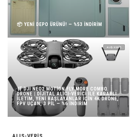
📦 YENI DEPO ÜRÜNÜ! — %53 İNDIRIM
ALIŞ-VERIŞ
🛒 DJI NEO2 MOTION FLY MORE COMBO
DRONE | DIJITAL ALICI-VERICI ILE KARARLI
İLETIM, YENI BAŞLAYANLAR IÇIN 4K DRONE,
FPV UÇAN, 3 PIL — %6 İNDIRIM
ALIŞ-VERIŞ