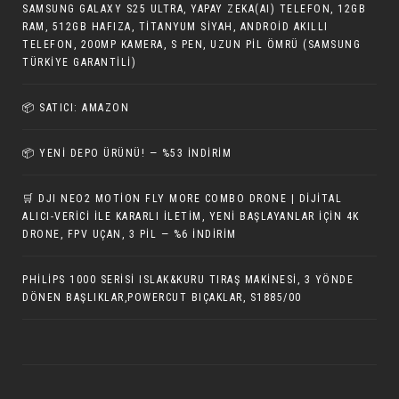
SAMSUNG GALAXY S25 ULTRA, YAPAY ZEKA(AI) TELEFON, 12GB
RAM, 512GB HAFIZA, TITANYUM SIYAH, ANDROID AKILLI
TELEFON, 200MP KAMERA, S PEN, UZUN PIL ÖMRÜ (SAMSUNG
TÜRKIYE GARANTILI)
📦 SATICI: AMAZON
📦 YENI DEPO ÜRÜNÜ! — %53 İNDIRIM
🛒 DJI NEO2 MOTION FLY MORE COMBO DRONE | DIJITAL
ALICI-VERICI ILE KARARLI İLETIM, YENI BAŞLAYANLAR IÇIN 4K
DRONE, FPV UÇAN, 3 PIL — %6 İNDIRIM
PHILIPS 1000 SERISI ISLAK&KURU TIRAŞ MAKINESI, 3 YÖNDE
DÖNEN BAŞLIKLAR,POWERCUT BIÇAKLAR, S1885/00