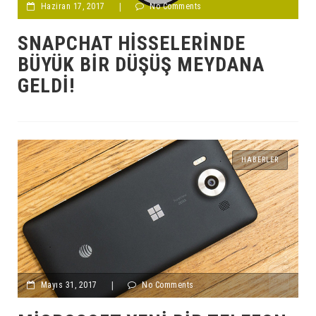
Haziran 17, 2017
|
No Comments
SNAPCHAT HISSELERINDE
BÜYÜK BIR DÜŞÜŞ MEYDANA
GELDI!
HABERLER
Mayıs 31, 2017
|
No Comments