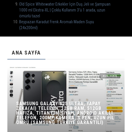
Old Spice Whitewater Erkekler İçin Duş Jeli ve Şampuan
1000 ml Ekstra-XL | Çoklu Kullanım 3’ü 1 arada, uzun
ömürlü tazel
Beypazarı Karadut Frenk Aromalı Maden Suyu
(24x200ml)
ANA SAYFA
ALIŞ-VERIŞ
SAMSUNG GALAXY S25 ULTRA, YAPAY
ZEKA(AI) TELEFON, 12GB RAM, 512GB
HAFIZA, TITANYUM SIYAH, ANDROID AKILLI
TELEFON, 200MP KAMERA, S PEN, UZUN PIL
ÖMRÜ (SAMSUNG TÜRKIYE GARANTILI)