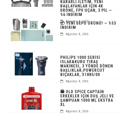
KARARLI İLETIM, YENI
BAŞLAYANLAR IÇIN 4K
DRONE, FPV UÇAN, 3 PIL —
%6 İNDIRIM
Ağustos 8, 2026
📦 YENI DEPO ÜRÜNÜ! — %53
İNDIRIM
Ağustos 8, 2026
PHILIPS 1000 SERISI
ISLAK&KURU TIRAŞ
MAKINESI, 3 YÖNDE DÖNEN
BAŞLIKLAR,POWERCUT
BIÇAKLAR, S1885/00
Ağustos 8, 2026
🛍️ OLD SPICE CAPTAIN
ERKEKLER IÇIN DUŞ JELI VE
ŞAMPUAN 1000 ML EKSTRA
XL
Ağustos 8, 2026