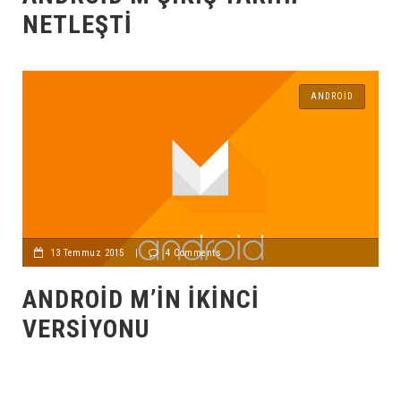
NETLEŞTI
ANDROID
13 Temmuz 2015
|
4 Comments
ANDROID M’IN İKINCI
VERSIYONU