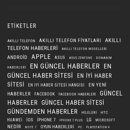
ETIKETLER
AKILLI
AKILLI TELEFON FIYATLARI
AKILLI TELEFON
TELEFON HABERLERI
AKILLI TELEFON MODELLERI
APPLE
ANDROID
ASUS
DONANIM
ASUS ZENFONE
EN GÜNCEL HABERLER
EN
HABERLERI
GÜNCEL HABER SITESI
EN IYI HABER
SITESI
EN YENI
EN IYI HABER SITESI HANGISI
GÜNCEL
HABERLER
FACEBOOK
FACEBOOK HABERLERI
HABERLER
GÜNCEL HABER SITESI
GÜNDEMDEN HABERLER
HILELERI
HTC
LG
IOS
IPHONE 7
HUAWEI
MICROSOFT
IPHONE 7 PLUS
NEDIR
OYUN HABERLERI
NOTE 7
PC
PLAYSTATION 4