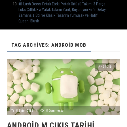
🛍️ Lush Decor Fırfırlı Etekli Yatak Örtüsü Takımı 3 Parça
Lüks Çiftlik Evi Yatak Takımı Zarif, Büyüleyici Fırfır Detayı
Zamansız Stil ve Klasik Tasarım Yumuşak ve Hafif
Queen, Blush
TAG ARCHIVES: ANDROID MOB
ANDROID
5 Ekim 2015
|
5 Comments
ANDROID M ÇIKIŞ TARIHI