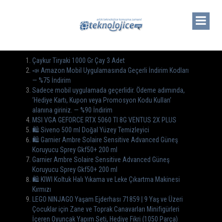
Çaykur Tiryaki 1000 Gr Çay 3 Adet
📣 Amazon Mobil Uygulamasında Geçerli İndirim Kodları
— %75 İndirim
Sadece mobil uygulamada geçerlidir. Ödeme adımında,
‘Hediye Kartı, Kupon veya Promosyon Kodu Kullan’
alanına giriniz. — %90 İndirim
MSI VGA GEFORCE RTX 5060 TI 8G VENTUS 2X PLUS
🛍️ Siveno 500 ml Doğal Yüzey Temizleyici
🛍️ Garnier Ambre Solaire Sensitive Advanced Güneş
Koruyucu Sprey Gkf50+ 200 ml
Garnier Ambre Solaire Sensitive Advanced Güneş
Koruyucu Sprey Gkf50+ 200 ml
🛍️ KIWI Koltuk Halı Yıkama ve Leke Çıkartma Makinesi
Kırmızı
LEGO NINJAGO Yaşam Ejderhası 71859 | 9 Yaş ve Üzeri
Çocuklar için Zane ve Toprak Canavarları Minifigürleri
İçeren Oyuncak Yapım Seti, Hediye Fikri (1050 Parça)