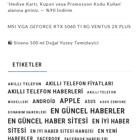
‘Hediye Kartı, Kupon veya Promosyon Kodu Kullan’
alanına giriniz. — %90 İndirim
MSI VGA GEFORCE RTX 5060 TI 8G VENTUS 2X PLUS
🛍️ Siveno 500 ml Doğal Yüzey Temizleyici
ETIKETLER
AKILLI TELEFON FIYATLARI
AKILLI TELEFON
AKILLI TELEFON HABERLERI
AKILLI TELEFON
APPLE
ANDROID
ASUS
MODELLERI
ASUS ZENFONE
EN GÜNCEL HABERLER
DONANIM HABERLERI
EN GÜNCEL HABER SITESI
EN IYI HABER
SITESI
EN YENI
EN IYI HABER SITESI HANGISI
HABERLER
FACEBOOK
FACEBOOK HABERLERI