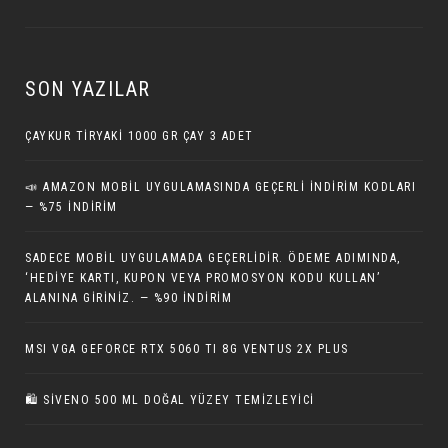
SON YAZILAR
ÇAYKUR TIRYAKI 1000 GR ÇAY 3 ADET
📣 AMAZON MOBIL UYGULAMASINDA GEÇERLI İNDIRIM KODLARI
— %75 İNDIRIM
SADECE MOBIL UYGULAMADA GEÇERLIDIR. ÖDEME ADIMINDA,
‘HEDIYE KARTI, KUPON VEYA PROMOSYON KODU KULLAN’
ALANINA GIRINIZ. — %90 İNDIRIM
MSI VGA GEFORCE RTX 5060 TI 8G VENTUS 2X PLUS
🛍️ SIVENO 500 ML DOĞAL YÜZEY TEMIZLEYICI