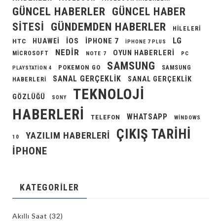
GÜNCEL HABERLER
GÜNCEL HABER
GÜNDEMDEN HABERLER
SITESI
HILELERI
LG
IOS
IPHONE 7
HUAWEI
HTC
IPHONE 7 PLUS
NEDIR
OYUN HABERLERI
MICROSOFT
NOTE 7
PC
SAMSUNG
POKEMON GO
SAMSUNG
PLAYSTATION 4
SANAL GERÇEKLIK
SANAL GERÇEKLIK
HABERLERI
TEKNOLOJI
GÖZLÜĞÜ
SONY
HABERLERI
WHATSAPP
TELEFON
WINDOWS
ÇIKIŞ TARIHI
YAZILIM HABERLERI
10
İPHONE
KATEGORILER
Akıllı Saat
(32)