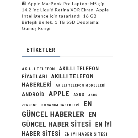
🛍 Apple MacBook Pro Laptop: M5 çip,
14.2 inç Liquid Retina XDR Ekran, Apple
Intelligence için tasarlandı, 16 GB
Birleşik Bellek, 1 TB SSD Depolama;
Gümüş Rengi
ETIKETLER
AKILLI TELEFON
AKILLI TELEFON
AKILLI TELEFON
FIYATLARI
HABERLERI
AKILLI TELEFON MODELLERI
APPLE
ANDROID
ASUS
ASUS
EN
DONANIM HABERLERI
ZENFONE
GÜNCEL HABERLER
EN
GÜNCEL HABER SITESI
EN IYI
HABER SITESI
EN IYI HABER SITESI