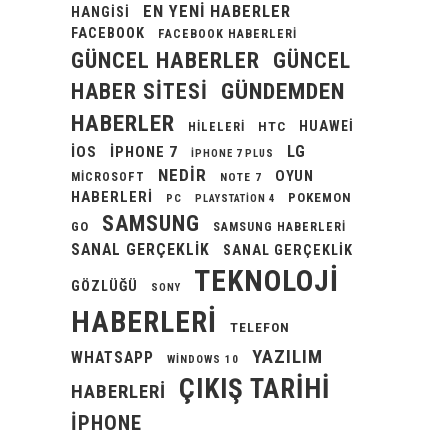
EN YENI HABERLER
HANGISI
FACEBOOK
FACEBOOK HABERLERI
GÜNCEL HABERLER
GÜNCEL
GÜNDEMDEN
HABER SITESI
HABERLER
HUAWEI
HILELERI
HTC
LG
IOS
IPHONE 7
IPHONE 7 PLUS
NEDIR
OYUN
MICROSOFT
NOTE 7
HABERLERI
POKEMON
PC
PLAYSTATION 4
SAMSUNG
GO
SAMSUNG HABERLERI
SANAL GERÇEKLIK
SANAL GERÇEKLIK
TEKNOLOJI
GÖZLÜĞÜ
SONY
HABERLERI
TELEFON
YAZILIM
WHATSAPP
WINDOWS 10
ÇIKIŞ TARIHI
HABERLERI
İPHONE