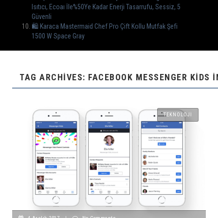
Isıtıcı, Ecoaı İle%50Ye Kadar Enerji Tasarrufu, Sessiz, 5
Güvenli
🛍 Karaca Mastermaid Chef Pro Çift Kollu Mutfak Şefi
1500 W Space Gray
TAG ARCHIVES: FACEBOOK MESSENGER KIDS İ
TEKNOLOJI