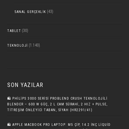
(43)
SANAL GERÇEKLIK
(30)
TABLET
(1.140)
TEKNOLOJI
SON YAZILAR
🛍 PHILIPS 3000 SERISI PROBLEND CRUSH TEKNOLOJILI
BLENDER – 600 W GÜÇ, 2 L CAM SÜRAHI, 2 HIZ + PULSE,
TITREŞIM ÖNLEYICI TABAN, SIYAH (HR2291/41)
🛍 APPLE MACBOOK PRO LAPTOP: M5 ÇIP, 14.2 INÇ LIQUID