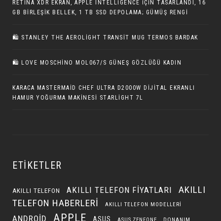
RETINA XDR EKRAN, APPLE INTELLIGENCE IÇIN TASARLANDI, 16
GB BIRLEŞIK BELLEK, 1 TB SSD DEPOLAMA; GÜMÜŞ RENGI
🛍 STANLEY THE AEROLIGHT TRANSIT MUG TERMOS BARDAK
🛍 LOVE MOSCHINO MOL067/S GÜNEŞ GÖZLÜĞÜ KADIN
KARACA MASTERMAID CHEF ULTRA D2000W DIJITAL EKRANLI
HAMUR YOĞURMA MAKINESI STARLIGHT 7L
ETIKETLER
AKILLI
AKILLI TELEFON FIYATLARI
AKILLI TELEFON
TELEFON HABERLERI
AKILLI TELEFON MODELLERI
APPLE
ANDROID
ASUS
DONANIM
ASUS ZENFONE