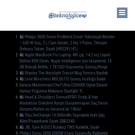
🛍 Philips 3000 Serisi ProBlend Crush Teknolojili Blender
– 600 W Güç, 2 L Cam Sürahi, 2 Hız + Pulse, Titreşim
Önleyici Taban, Siyah (HR2291/41)
🛍 Apple MacBook Pro Laptop: M5 çip, 14.2 inç Liquid
Retina XDR Ekran, Apple Intelligence için tasarlandı, 16
GB Birleşik Bellek, 1 TB SSD Depolama; Gümüş Rengi
🛍 Stanley The Aerolight Transit Mug Termos Bardak
🛍 Love Moschino MOL067/S Güneş Gözlüğü Kadın
Karaca Mastermaid Chef Ultra D2000W Dijital Ekranlı
Hamur Yoğurma Makinesi Starlight 7L
🛍️ Head & Shoulders DermaXPRO Scalp & Hair
Revitaliser Dökülme Karşıtı Durulanmayan Saç Derisi
Serumu Kafein ve Seramid ile 145ml
🛍 Ttec ReCharger 10.000mAh Taşınabilir Hızlı Şarj
Aleti/Powerbank Siyah-2BB234S
🛍 JBL Tune BUDS2 Kulakiçi TWS Kulaklık, Siyah
Philips Serisi 3000 2000W Enerji Tasarruflu Bağlantılı