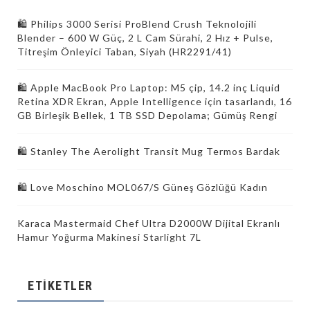
🛍 Philips 3000 Serisi ProBlend Crush Teknolojili
Blender – 600 W Güç, 2 L Cam Sürahi, 2 Hız + Pulse,
Titreşim Önleyici Taban, Siyah (HR2291/41)
🛍 Apple MacBook Pro Laptop: M5 çip, 14.2 inç Liquid
Retina XDR Ekran, Apple Intelligence için tasarlandı, 16
GB Birleşik Bellek, 1 TB SSD Depolama; Gümüş Rengi
🛍 Stanley The Aerolight Transit Mug Termos Bardak
🛍 Love Moschino MOL067/S Güneş Gözlüğü Kadın
Karaca Mastermaid Chef Ultra D2000W Dijital Ekranlı
Hamur Yoğurma Makinesi Starlight 7L
ETIKETLER