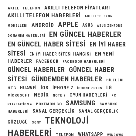
AKILLI TELEFON FIYATLARI
AKILLI TELEFON
AKILLI TELEFON HABERLERI
AKILLI TELEFON
APPLE
ANDROID
ASUS
MODELLERI
ASUS ZENFONE
EN GÜNCEL HABERLER
DONANIM HABERLERI
EN GÜNCEL HABER SITESI
EN IYI HABER
SITESI
EN YENI
EN IYI HABER SITESI HANGISI
HABERLER
FACEBOOK
FACEBOOK HABERLERI
GÜNCEL HABERLER
GÜNCEL HABER
GÜNDEMDEN HABERLER
SITESI
HILELERI
LG
IOS
IPHONE 7
HUAWEI
HTC
IPHONE 7 PLUS
NEDIR
OYUN HABERLERI
MICROSOFT
NOTE 7
PC
SAMSUNG
POKEMON GO
SAMSUNG
PLAYSTATION 4
SANAL GERÇEKLIK
SANAL GERÇEKLIK
HABERLERI
TEKNOLOJI
GÖZLÜĞÜ
SONY
HABERLERI
WHATSAPP
TELEFON
WINDOWS