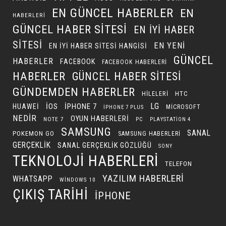
EN GÜNCEL HABERLER
EN
HABERLERI
GÜNCEL HABER SITESI
EN IYI HABER
SITESI
EN YENI
EN IYI HABER SITESI HANGISI
GÜNCEL
HABERLER
FACEBOOK
FACEBOOK HABERLERI
HABERLER
GÜNCEL HABER SITESI
GÜNDEMDEN HABERLER
HILELERI
HTC
LG
IOS
IPHONE 7
HUAWEI
MICROSOFT
IPHONE 7 PLUS
NEDIR
OYUN HABERLERI
NOTE 7
PC
PLAYSTATION 4
SAMSUNG
SANAL
POKEMON GO
SAMSUNG HABERLERI
GERÇEKLIK
SANAL GERÇEKLIK GÖZLÜĞÜ
SONY
TEKNOLOJI HABERLERI
TELEFON
YAZILIM HABERLERI
WHATSAPP
WINDOWS 10
ÇIKIŞ TARIHI
İPHONE