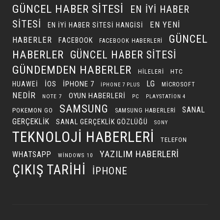
GÜNCEL HABER SITESI
EN IYI HABER
SITESI
EN YENI
EN IYI HABER SITESI HANGISI
GÜNCEL
HABERLER
FACEBOOK
FACEBOOK HABERLERI
HABERLER
GÜNCEL HABER SITESI
GÜNDEMDEN HABERLER
HILELERI
HTC
LG
IOS
IPHONE 7
HUAWEI
MICROSOFT
IPHONE 7 PLUS
NEDIR
OYUN HABERLERI
NOTE 7
PC
PLAYSTATION 4
SAMSUNG
SANAL
POKEMON GO
SAMSUNG HABERLERI
GERÇEKLIK
SANAL GERÇEKLIK GÖZLÜĞÜ
SONY
TEKNOLOJI HABERLERI
TELEFON
YAZILIM HABERLERI
WHATSAPP
WINDOWS 10
ÇIKIŞ TARIHI
İPHONE