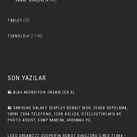
(43)
SANAL GERÇEKLIK
(30)
TABLET
(1.140)
TEKNOLOJI
SON YAZILAR
🛍️ ALAS AKORDIYON ORGANIZER XL
🛍 SAMSUNG GALAXY S26PLUS KOBALT MOR, 256GB DEPOLAMA,
YAPAY ZEKA TELEFONU, 12GB BELLEK, ÖZELLEŞTIRILMIŞ AP,
PHOTO ASSIST, 50MP KAMERA, 4900MAH PIL
LEGO DREAMZZZ COOPER’IN ROBOT DINOZORU C-REX 71484 –