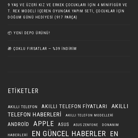
9 YAŞ VE ÜZERI KIZ VE ERKEK ÇOCUKLARI İÇIN 4 MINIFIGÜR VE
T. REX MODELI İÇEREN OYUNCAK YAPIM SETI, ÇOCUKLAR IÇIN
DOĞUM GÜNÜ HEDIYESI (917 PARÇA)
📦 YENI DEPO ÜRÜNÜ!
🎁 ÇOKLU FIRSATLAR — %39 İNDIRIM
ETIKETLER
AKILLI
AKILLI TELEFON FIYATLARI
AKILLI TELEFON
TELEFON HABERLERI
AKILLI TELEFON MODELLERI
APPLE
ANDROID
ASUS
DONANIM
ASUS ZENFONE
EN GÜNCEL HABERLER
EN
HABERLERI