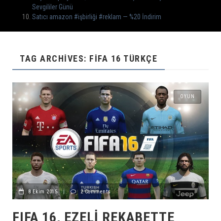
Sevgililer Günü
Satıcı amazon #işbirliği #reklam — %20 İndirim
TAG ARCHIVES: FIFA 16 TÜRKÇE
OYUN
8 Ekim 2015
|
2 Comments
FIFA 16, EZELI REKABETTE