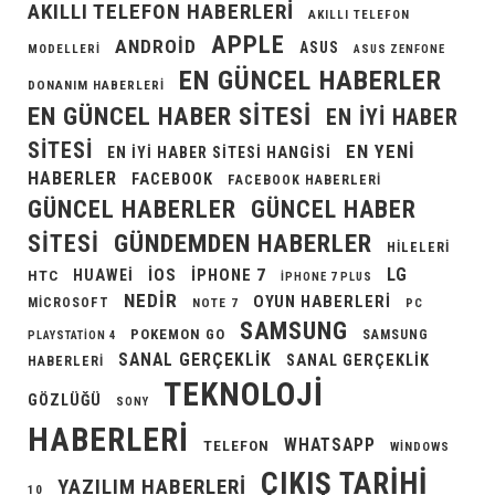
AKILLI TELEFON HABERLERI
AKILLI TELEFON
APPLE
ANDROID
ASUS
MODELLERI
ASUS ZENFONE
EN GÜNCEL HABERLER
DONANIM HABERLERI
EN GÜNCEL HABER SITESI
EN IYI HABER
SITESI
EN YENI
EN IYI HABER SITESI HANGISI
HABERLER
FACEBOOK
FACEBOOK HABERLERI
GÜNCEL HABERLER
GÜNCEL HABER
GÜNDEMDEN HABERLER
SITESI
HILELERI
LG
IOS
IPHONE 7
HUAWEI
HTC
IPHONE 7 PLUS
NEDIR
OYUN HABERLERI
MICROSOFT
NOTE 7
PC
SAMSUNG
POKEMON GO
SAMSUNG
PLAYSTATION 4
SANAL GERÇEKLIK
SANAL GERÇEKLIK
HABERLERI
TEKNOLOJI
GÖZLÜĞÜ
SONY
HABERLERI
WHATSAPP
TELEFON
WINDOWS
ÇIKIŞ TARIHI
YAZILIM HABERLERI
10