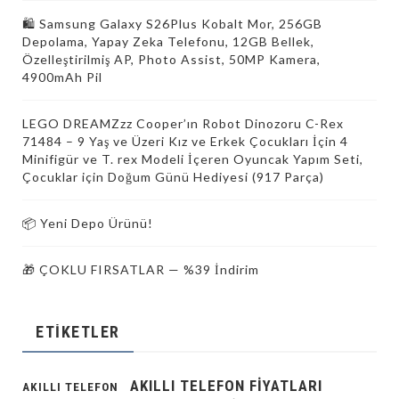
🛍 Samsung Galaxy S26Plus Kobalt Mor, 256GB
Depolama, Yapay Zeka Telefonu, 12GB Bellek,
Özelleştirilmiş AP, Photo Assist, 50MP Kamera,
4900mAh Pil
LEGO DREAMZzz Cooper’ın Robot Dinozoru C-Rex
71484 – 9 Yaş ve Üzeri Kız ve Erkek Çocukları İçin 4
Minifigür ve T. rex Modeli İçeren Oyuncak Yapım Seti,
Çocuklar için Doğum Günü Hediyesi (917 Parça)
📦 Yeni Depo Ürünü!
🎁 ÇOKLU FIRSATLAR — %39 İndirim
ETIKETLER
AKILLI TELEFON FIYATLARI
AKILLI TELEFON