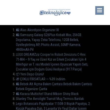
🛍️ Alas Akordiyon Organizer Xl
🛍 Samsung Galaxy S26Plus Kobalt Mor, 256GB
Depolama, Yapay Zeka Telefonu, 12GB Bellek,
Özelleştirilmiş AP, Photo Assist, 50MP Kamera,
4900mAh Pil
LEGO DREAMZzz Cooper’ın Robot Dinozoru C-Rex
71484 – 9 Yaş ve Üzeri Kız ve Erkek Çocukları İçin 4
Minifigür ve T. rex Modeli İçeren Oyuncak Yapım Seti,
Çocuklar için Doğum Günü Hediyesi (917 Parça)
📦 Yeni Depo Ürünü!
🎁 ÇOKLU FIRSATLAR — %39 İndirim
🛍️ Bebek Alt Açma Bakım Çantası Bebek Bakım Çantası
Bebek Organizer Çanta
🛍 Karaca Multichef Stand Mikser Shiny Black
Stanley The Aerolight Transit Mug Termos Bardak
Lego Botanicals Papatyalar 11508-3 Büyük Papatya, 2
Küçük Papatya Dalı, 3 Lavanta Ve Yeşil Dallar İçeren