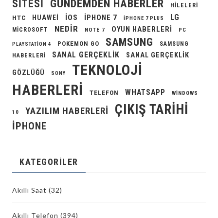
GÜNDEMDEN HABERLER
SITESI
HILELERI
LG
IOS
IPHONE 7
HUAWEI
HTC
IPHONE 7 PLUS
NEDIR
OYUN HABERLERI
MICROSOFT
NOTE 7
PC
SAMSUNG
POKEMON GO
SAMSUNG
PLAYSTATION 4
SANAL GERÇEKLIK
SANAL GERÇEKLIK
HABERLERI
TEKNOLOJI
GÖZLÜĞÜ
SONY
HABERLERI
WHATSAPP
TELEFON
WINDOWS
ÇIKIŞ TARIHI
YAZILIM HABERLERI
10
İPHONE
KATEGORILER
Akıllı Saat
(32)
Akıllı Telefon
(394)