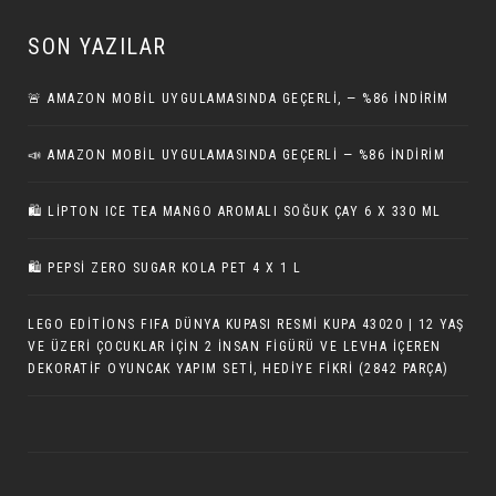
SON YAZILAR
🚨 AMAZON MOBIL UYGULAMASINDA GEÇERLI, — %86 İNDIRIM
📣 AMAZON MOBIL UYGULAMASINDA GEÇERLI — %86 İNDIRIM
🛍️ LIPTON ICE TEA MANGO AROMALI SOĞUK ÇAY 6 X 330 ML
🛍️ PEPSI ZERO SUGAR KOLA PET 4 X 1 L
LEGO EDITIONS FIFA DÜNYA KUPASI RESMI KUPA 43020 | 12 YAŞ
VE ÜZERI ÇOCUKLAR IÇIN 2 İNSAN FIGÜRÜ VE LEVHA İÇEREN
DEKORATIF OYUNCAK YAPIM SETI, HEDIYE FIKRI (2842 PARÇA)