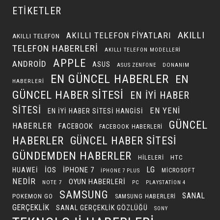
ETIKETLER
AKILLI
AKILLI TELEFON FIYATLARI
AKILLI TELEFON
TELEFON HABERLERI
AKILLI TELEFON MODELLERI
APPLE
ANDROID
ASUS
DONANIM
ASUS ZENFONE
EN GÜNCEL HABERLER
EN
HABERLERI
GÜNCEL HABER SITESI
EN IYI HABER
SITESI
EN YENI
EN IYI HABER SITESI HANGISI
GÜNCEL
HABERLER
FACEBOOK
FACEBOOK HABERLERI
HABERLER
GÜNCEL HABER SITESI
GÜNDEMDEN HABERLER
HILELERI
HTC
LG
IOS
IPHONE 7
HUAWEI
MICROSOFT
IPHONE 7 PLUS
NEDIR
OYUN HABERLERI
NOTE 7
PC
PLAYSTATION 4
SAMSUNG
SANAL
POKEMON GO
SAMSUNG HABERLERI
GERÇEKLIK
SANAL GERÇEKLIK GÖZLÜĞÜ
SONY