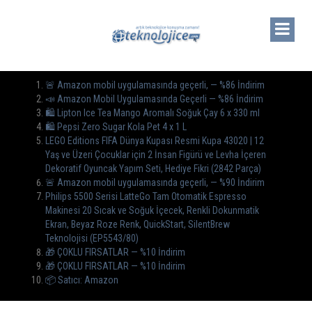
🚨 Amazon mobil uygulamasında geçerli, — %86 İndirim
📣 Amazon Mobil Uygulamasında Geçerli — %86 İndirim
🛍️ Lipton Ice Tea Mango Aromalı Soğuk Çay 6 x 330 ml
🛍️ Pepsi Zero Sugar Kola Pet 4 x 1 L
LEGO Editions FIFA Dünya Kupası Resmi Kupa 43020 | 12
Yaş ve Üzeri Çocuklar için 2 İnsan Figürü ve Levha İçeren
Dekoratif Oyuncak Yapım Seti, Hediye Fikri (2842 Parça)
🚨 Amazon mobil uygulamasında geçerli, — %90 İndirim
Philips 5500 Serisi LatteGo Tam Otomatik Espresso
Makinesi 20 Sıcak ve Soğuk İçecek, Renkli Dokunmatik
Ekran, Beyaz Roze Renk, QuickStart, SilentBrew
Teknolojisi (EP5543/80)
🎁 ÇOKLU FIRSATLAR — %10 İndirim
🎁 ÇOKLU FIRSATLAR — %10 İndirim
📦 Satıcı: Amazon