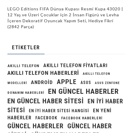
LEGO Editions FIFA Dünya Kupası Resmi Kupa 43020 |
12 Yaş ve Üzeri Çocuklar için 2 İnsan Figürü ve Levha
İçeren Dekoratif Oyuncak Yapım Seti, Hediye Fikri
(2842 Parça)
ETIKETLER
AKILLI TELEFON FIYATLARI
AKILLI TELEFON
AKILLI TELEFON HABERLERI
AKILLI TELEFON
APPLE
ANDROID
ASUS
MODELLERI
ASUS ZENFONE
EN GÜNCEL HABERLER
DONANIM HABERLERI
EN GÜNCEL HABER SITESI
EN IYI HABER
SITESI
EN YENI
EN IYI HABER SITESI HANGISI
HABERLER
FACEBOOK
FACEBOOK HABERLERI
GÜNCEL HABERLER
GÜNCEL HABER