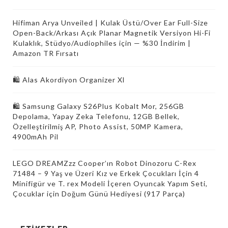
Hifiman Arya Unveiled | Kulak Üstü/Over Ear Full-Size
Open-Back/Arkası Açık Planar Magnetik Versiyon Hi-Fi
Kulaklık, Stüdyo/Audiophiles için — %30 İndirim |
Amazon TR Fırsatı
🛍️ Alas Akordiyon Organizer Xl
🛍 Samsung Galaxy S26Plus Kobalt Mor, 256GB
Depolama, Yapay Zeka Telefonu, 12GB Bellek,
Özelleştirilmiş AP, Photo Assist, 50MP Kamera,
4900mAh Pil
LEGO DREAMZzz Cooper’ın Robot Dinozoru C-Rex
71484 – 9 Yaş ve Üzeri Kız ve Erkek Çocukları İçin 4
Minifigür ve T. rex Modeli İçeren Oyuncak Yapım Seti,
Çocuklar için Doğum Günü Hediyesi (917 Parça)