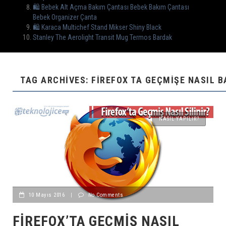
🛍️ Bebek Alt Açma Bakım Çantası Bebek Bakım Çantası
Bebek Organizer Çanta
🛍 Karaca Multichef Stand Mikser Shiny Black
Stanley The Aerolight Transit Mug Termos Bardak
TAG ARCHIVES: FIREFOX TA GEÇMIŞE NASIL B
NASIL YAPILIR?
10 Mayıs 2016
|
No Comments
FIREFOX’TA GEÇMIŞ NASIL