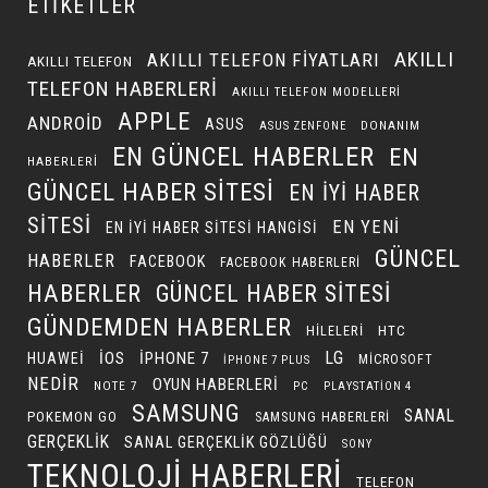
ETIKETLER
AKILLI
AKILLI TELEFON FIYATLARI
AKILLI TELEFON
TELEFON HABERLERI
AKILLI TELEFON MODELLERI
APPLE
ANDROID
ASUS
DONANIM
ASUS ZENFONE
EN GÜNCEL HABERLER
EN
HABERLERI
GÜNCEL HABER SITESI
EN IYI HABER
SITESI
EN YENI
EN IYI HABER SITESI HANGISI
GÜNCEL
HABERLER
FACEBOOK
FACEBOOK HABERLERI
HABERLER
GÜNCEL HABER SITESI
GÜNDEMDEN HABERLER
HILELERI
HTC
LG
IOS
IPHONE 7
HUAWEI
MICROSOFT
IPHONE 7 PLUS
NEDIR
OYUN HABERLERI
NOTE 7
PC
PLAYSTATION 4
SAMSUNG
SANAL
POKEMON GO
SAMSUNG HABERLERI
GERÇEKLIK
SANAL GERÇEKLIK GÖZLÜĞÜ
SONY
TEKNOLOJI HABERLERI
TELEFON