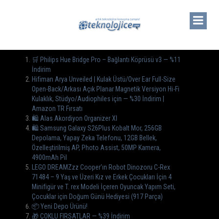
🛒 Philips Hue Bridge Pro – Bağlantı Köprüsü v3 — %11
İndirim
Hifiman Arya Unveiled | Kulak Üstü/Over Ear Full-Size
Open-Back/Arkası Açık Planar Magnetik Versiyon Hi-Fi
Kulaklık, Stüdyo/Audiophiles için — %30 İndirim |
Amazon TR Fırsatı
🛍️ Alas Akordiyon Organizer Xl
🛍 Samsung Galaxy S26Plus Kobalt Mor, 256GB
Depolama, Yapay Zeka Telefonu, 12GB Bellek,
Özelleştirilmiş AP, Photo Assist, 50MP Kamera,
4900mAh Pil
LEGO DREAMZzz Cooper’ın Robot Dinozoru C-Rex
71484 – 9 Yaş ve Üzeri Kız ve Erkek Çocukları İçin 4
Minifigür ve T. rex Modeli İçeren Oyuncak Yapım Seti,
Çocuklar için Doğum Günü Hediyesi (917 Parça)
📦 Yeni Depo Ürünü!
🎁 ÇOKLU FIRSATLAR — %39 İndirim