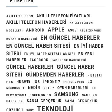
ETIKETLER
AKILLI TELEFON FIYATLARI
AKILLI TELEFON
AKILLI TELEFON HABERLERI
AKILLI TELEFON
APPLE
ANDROID
ASUS
MODELLERI
ASUS ZENFONE
EN GÜNCEL HABERLER
DONANIM HABERLERI
EN GÜNCEL HABER SITESI
EN IYI HABER
SITESI
EN YENI
EN IYI HABER SITESI HANGISI
HABERLER
FACEBOOK
FACEBOOK HABERLERI
GÜNCEL HABERLER
GÜNCEL HABER
GÜNDEMDEN HABERLER
SITESI
HILELERI
LG
IOS
IPHONE 7
HUAWEI
HTC
IPHONE 7 PLUS
NEDIR
OYUN HABERLERI
MICROSOFT
NOTE 7
PC
SAMSUNG
POKEMON GO
SAMSUNG
PLAYSTATION 4
SANAL GERÇEKLIK
SANAL GERÇEKLIK
HABERLERI
TEKNOLOJI
GÖZLÜĞÜ
SONY