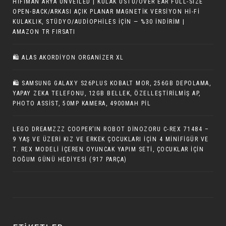
HIFIMAN ARYA UNVEILED | KULAK ÜSTÜ/OVER EAR FULL-SIZE
OPEN-BACK/ARKASI AÇIK PLANAR MAGNETIK VERSIYON HI-FI
KULAKLIK, STÜDYO/AUDIOPHILES IÇIN — %30 İNDIRIM |
AMAZON TR FIRSATI
🛍️ ALAS AKORDIYON ORGANIZER XL
🛍 SAMSUNG GALAXY S26PLUS KOBALT MOR, 256GB DEPOLAMA,
YAPAY ZEKA TELEFONU, 12GB BELLEK, ÖZELLEŞTIRILMIŞ AP,
PHOTO ASSIST, 50MP KAMERA, 4900MAH PIL
LEGO DREAMZZZ COOPER’IN ROBOT DINOZORU C-REX 71484 –
9 YAŞ VE ÜZERI KIZ VE ERKEK ÇOCUKLARI İÇIN 4 MINIFIGÜR VE
T. REX MODELI İÇEREN OYUNCAK YAPIM SETI, ÇOCUKLAR IÇIN
DOĞUM GÜNÜ HEDIYESI (917 PARÇA)