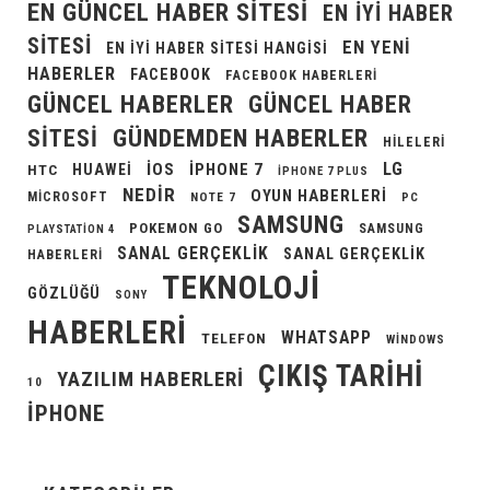
EN GÜNCEL HABER SITESI
EN IYI HABER
SITESI
EN YENI
EN IYI HABER SITESI HANGISI
HABERLER
FACEBOOK
FACEBOOK HABERLERI
GÜNCEL HABERLER
GÜNCEL HABER
GÜNDEMDEN HABERLER
SITESI
HILELERI
LG
IOS
IPHONE 7
HUAWEI
HTC
IPHONE 7 PLUS
NEDIR
OYUN HABERLERI
MICROSOFT
NOTE 7
PC
SAMSUNG
POKEMON GO
SAMSUNG
PLAYSTATION 4
SANAL GERÇEKLIK
SANAL GERÇEKLIK
HABERLERI
TEKNOLOJI
GÖZLÜĞÜ
SONY
HABERLERI
WHATSAPP
TELEFON
WINDOWS
ÇIKIŞ TARIHI
YAZILIM HABERLERI
10
İPHONE