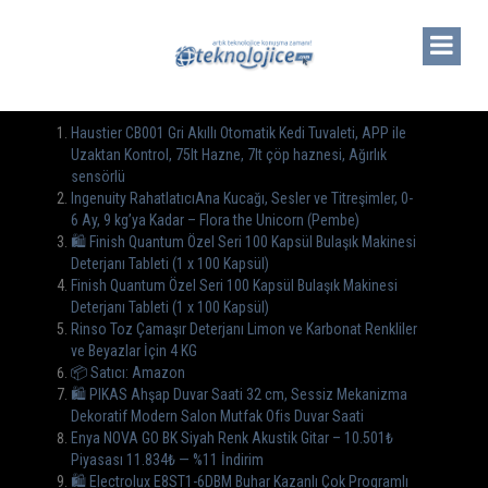
Haustier CB001 Gri Akıllı Otomatik Kedi Tuvaleti, APP ile
Uzaktan Kontrol, 75lt Hazne, 7lt çöp haznesi, Ağırlık
sensörlü
Ingenuity RahatlatıcıAna Kucağı, Sesler ve Titreşimler, 0-
6 Ay, 9 kg’ya Kadar – Flora the Unicorn (Pembe)
🛍️ Finish Quantum Özel Seri 100 Kapsül Bulaşık Makinesi
Deterjanı Tableti (1 x 100 Kapsül)
Finish Quantum Özel Seri 100 Kapsül Bulaşık Makinesi
Deterjanı Tableti (1 x 100 Kapsül)
Rinso Toz Çamaşır Deterjanı Limon ve Karbonat Renkliler
ve Beyazlar İçin 4 KG
📦 Satıcı: Amazon
🛍️ PIKAS Ahşap Duvar Saati 32 cm, Sessiz Mekanizma
Dekoratif Modern Salon Mutfak Ofis Duvar Saati
Enya NOVA GO BK Siyah Renk Akustik Gitar – 10.501₺
Piyasası 11.834₺ — %11 İndirim
🛍 Electrolux E8ST1-6DBM Buhar Kazanlı Çok Programlı