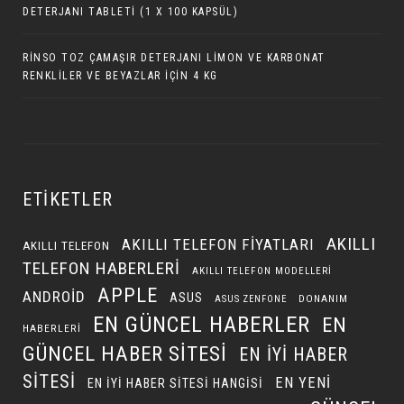
DETERJANI TABLETI (1 X 100 KAPSÜL)
RINSO TOZ ÇAMAŞIR DETERJANI LIMON VE KARBONAT
RENKLILER VE BEYAZLAR İÇIN 4 KG
ETIKETLER
AKILLI
AKILLI TELEFON FIYATLARI
AKILLI TELEFON
TELEFON HABERLERI
AKILLI TELEFON MODELLERI
APPLE
ANDROID
ASUS
DONANIM
ASUS ZENFONE
EN GÜNCEL HABERLER
EN
HABERLERI
GÜNCEL HABER SITESI
EN IYI HABER
SITESI
EN YENI
EN IYI HABER SITESI HANGISI