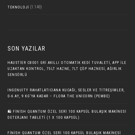
(1.140)
TEKNOLOJI
SON YAZILAR
HAUSTIER CB001 GRI AKILLI OTOMATIK KEDI TUVALETI, APP ILE
UZAKTAN KONTROL, 75LT HAZNE, 7LT ÇÖP HAZNESI, AĞIRLIK
SENSÖRLÜ
INGENUITY RAHATLATICIANA KUCAĞI, SESLER VE TITREŞIMLER,
0-6 AY, 9 KG’YA KADAR – FLORA THE UNICORN (PEMBE)
🛍️ FINISH QUANTUM ÖZEL SERI 100 KAPSÜL BULAŞIK MAKINESI
DETERJANI TABLETI (1 X 100 KAPSÜL)
FINISH QUANTUM ÖZEL SERI 100 KAPSÜL BULAŞIK MAKINESI