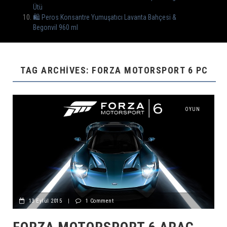
Ütü
🛍️ Peros Konsantre Yumuşatıcı Lavanta Bahçesi &
Begonvil 960 ml
TAG ARCHIVES: FORZA MOTORSPORT 6 PC
OYUN
13 Eylül 2015
|
1 Comment