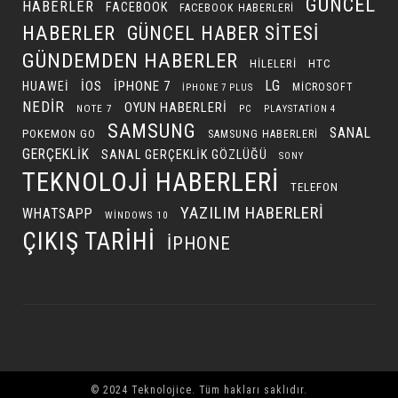
GÜNCEL
HABERLER
FACEBOOK
FACEBOOK HABERLERI
HABERLER
GÜNCEL HABER SITESI
GÜNDEMDEN HABERLER
HILELERI
HTC
LG
IOS
IPHONE 7
HUAWEI
MICROSOFT
IPHONE 7 PLUS
NEDIR
OYUN HABERLERI
NOTE 7
PC
PLAYSTATION 4
SAMSUNG
SANAL
POKEMON GO
SAMSUNG HABERLERI
GERÇEKLIK
SANAL GERÇEKLIK GÖZLÜĞÜ
SONY
TEKNOLOJI HABERLERI
TELEFON
YAZILIM HABERLERI
WHATSAPP
WINDOWS 10
ÇIKIŞ TARIHI
İPHONE
© 2024 Teknolojice. Tüm hakları saklıdır.