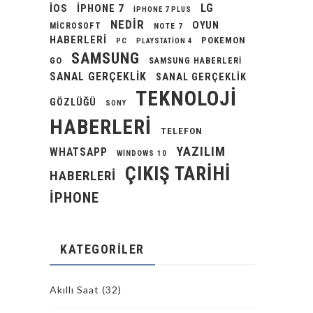
LG
IOS
IPHONE 7
IPHONE 7 PLUS
NEDIR
OYUN
MICROSOFT
NOTE 7
HABERLERI
POKEMON
PC
PLAYSTATION 4
SAMSUNG
GO
SAMSUNG HABERLERI
SANAL GERÇEKLIK
SANAL GERÇEKLIK
TEKNOLOJI
GÖZLÜĞÜ
SONY
HABERLERI
TELEFON
YAZILIM
WHATSAPP
WINDOWS 10
ÇIKIŞ TARIHI
HABERLERI
İPHONE
KATEGORILER
Akıllı Saat
(32)