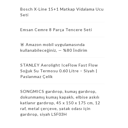
Bosch X-Line 15+1 Matkap Vidalama Ucu
Seti
Emsan Cemre 8 Parça Tencere Seti
🚨 Amazon mobil uygulamasında
kullanabileceğiniz, — %80 İndirim
STANLEY Aerolight IceFlow Fast Flow
Soğuk Su Termosu 0.60 Litre – Siyah |
Paslanmaz Çelik
SONGMICS gardırop, kumaş gardırop,
dokunmamış kumaş kapaklı, elbise askılı
katlanır gardırop, 45 x 150 x 175 cm, 12
raf, metal çerçeve, yatak odası için
gardırop, siyah LSF03H