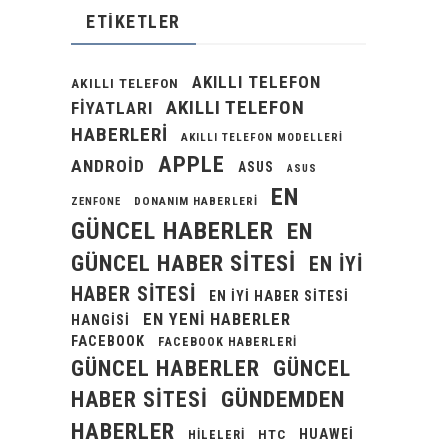
ETIKETLER
AKILLI TELEFON
AKILLI TELEFON
AKILLI TELEFON
FIYATLARI
HABERLERI
AKILLI TELEFON MODELLERI
APPLE
ANDROID
ASUS
ASUS
EN
DONANIM HABERLERI
ZENFONE
GÜNCEL HABERLER
EN
GÜNCEL HABER SITESI
EN IYI
HABER SITESI
EN IYI HABER SITESI
EN YENI HABERLER
HANGISI
FACEBOOK
FACEBOOK HABERLERI
GÜNCEL HABERLER
GÜNCEL
GÜNDEMDEN
HABER SITESI
HABERLER
HUAWEI
HILELERI
HTC