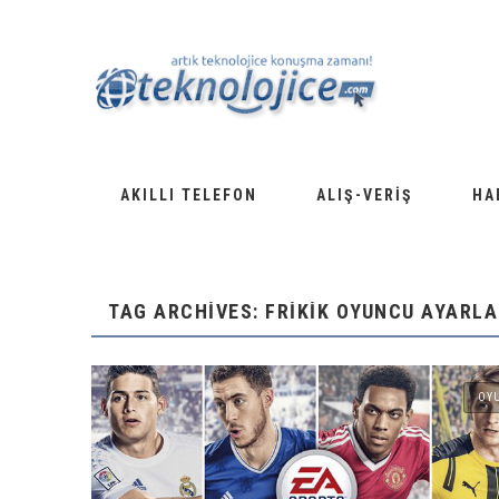
AKILLI TELEFON
ALIŞ-VERIŞ
HA
TAG ARCHIVES: FRIKIK OYUNCU AYARL
OY