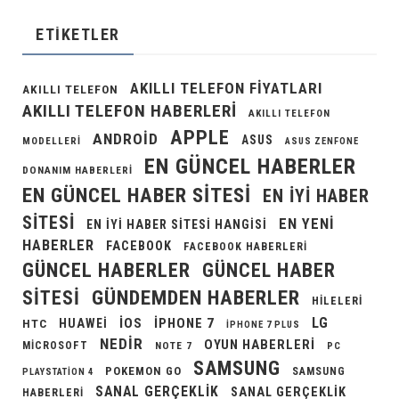
ETIKETLER
AKILLI TELEFON FIYATLARI
AKILLI TELEFON
AKILLI TELEFON HABERLERI
AKILLI TELEFON
APPLE
ANDROID
ASUS
MODELLERI
ASUS ZENFONE
EN GÜNCEL HABERLER
DONANIM HABERLERI
EN GÜNCEL HABER SITESI
EN IYI HABER
SITESI
EN YENI
EN IYI HABER SITESI HANGISI
HABERLER
FACEBOOK
FACEBOOK HABERLERI
GÜNCEL HABERLER
GÜNCEL HABER
GÜNDEMDEN HABERLER
SITESI
HILELERI
LG
IOS
IPHONE 7
HUAWEI
HTC
IPHONE 7 PLUS
NEDIR
OYUN HABERLERI
MICROSOFT
NOTE 7
PC
SAMSUNG
POKEMON GO
SAMSUNG
PLAYSTATION 4
SANAL GERÇEKLIK
SANAL GERÇEKLIK
HABERLERI