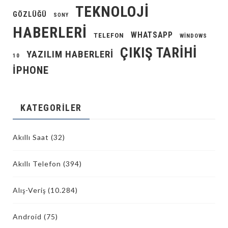
TEKNOLOJI
GÖZLÜĞÜ
SONY
HABERLERI
WHATSAPP
TELEFON
WINDOWS
ÇIKIŞ TARIHI
YAZILIM HABERLERI
10
İPHONE
KATEGORILER
Akıllı Saat
(32)
Akıllı Telefon
(394)
Alış-Veriş
(10.284)
Android
(75)