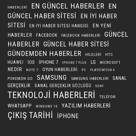
EN GÜNCEL HABERLER
EN
HABERLERI
GÜNCEL HABER SITESI
EN IYI HABER
SITESI
EN YENI
EN IYI HABER SITESI HANGISI
GÜNCEL
HABERLER
FACEBOOK
FACEBOOK HABERLERI
HABERLER
GÜNCEL HABER SITESI
GÜNDEMDEN HABERLER
HILELERI
HTC
LG
IOS
IPHONE 7
HUAWEI
MICROSOFT
IPHONE 7 PLUS
NEDIR
OYUN HABERLERI
NOTE 7
PC
PLAYSTATION 4
SAMSUNG
SANAL
POKEMON GO
SAMSUNG HABERLERI
GERÇEKLIK
SANAL GERÇEKLIK GÖZLÜĞÜ
SONY
TEKNOLOJI HABERLERI
TELEFON
YAZILIM HABERLERI
WHATSAPP
WINDOWS 10
ÇIKIŞ TARIHI
İPHONE