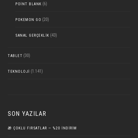
(6)
POINT BLANK
(20)
POKEMON GO
(43)
SANAL GERÇEKLIK
(30)
TABLET
(1.141)
TEKNOLOJI
SON YAZILAR
🎁 ÇOKLU FIRSATLAR — %20 İNDIRIM