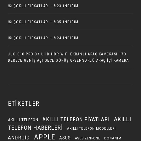
🎁 ÇOKLU FIRSATLAR — %23 İNDIRIM
🎁 ÇOKLU FIRSATLAR — %35 İNDIRIM
🎁 ÇOKLU FIRSATLAR — %24 İNDIRIM
JUO C10 PRO 3K UHD HDR WIFI EKRANLI ARAÇ KAMERASI 170
DERECE GENIŞ AÇI GECE GÖRÜŞ G-SENSÖRLÜ ARAÇ İÇI KAMERA
ETIKETLER
AKILLI
AKILLI TELEFON FIYATLARI
AKILLI TELEFON
TELEFON HABERLERI
AKILLI TELEFON MODELLERI
APPLE
ANDROID
ASUS
DONANIM
ASUS ZENFONE