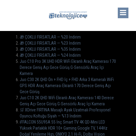
🎁 ÇOKLU FIRSATLAR — %20 İndirim
🎁 ÇOKLU FIRSATLAR — %23 İndirim
🎁 ÇOKLU FIRSATLAR — %35 İndirim
🎁 ÇOKLU FIRSATLAR — %24 İndirim
Juo C10 Pro 3K UHD HDR WiFi Ekranlı Araç Kamerası 170
Derece Geniş Açı Gece Görüş G-Sensörlü Araç İçi
Kamera
Juo C30 2K QHD Ön + FHD İç + FHD Arka 3 Kameralı WiFi
GPS HDR Araç Kamerası Ekranlı 170 Derece Geniş Açı
Gece Görüş
Juo C10 2K QHD WiFi Ekranlı Araç Kamerası 140 Derece
Geniş Açı Gece Görüş G-Sensörlü Araç İçi Kamera
🛒 XDrive FIRTINA Masajlı Ayak Uzatmalı Profesyonel
Oyuncu Koltuğu Siyah — %13 İndirim
iFFALCON 55U95A 55 İnç Smart TV 4K QD-Mini LED
Yüksek Parlaklık HDR 10+ Gaming Google TV, 144Hz
Doğal Yenileme Hızı, ONKYO 2.1 Hi-Fi, Dolby Vision