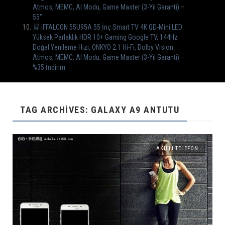
Atmos, MEMC, AI Modu, Game Master (3-Yıl Garanti) –
55”
🛒 iFFALCON 55U95A 55 İnç Smart TV 4K QD-Mini LED
Yüksek Parlaklık HDR 10+ Gaming Google TV, 144Hz
Doğal Yenileme Hızı, ONKYO 2.1 Hi-Fi, Dolby Vision
Atmos, MEMC, AI Modu, Game Master (3-Yıl Garanti) —
%35 İndirim
TAG ARCHIVES: GALAXY A9 ANTUTU
AKILLI TELEFON