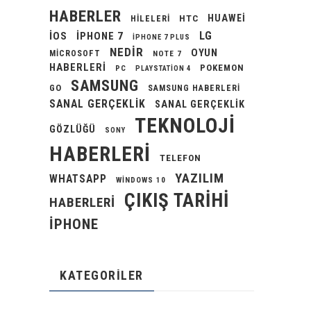
HABERLER
HUAWEI
HILELERI
HTC
LG
IOS
IPHONE 7
IPHONE 7 PLUS
NEDIR
OYUN
MICROSOFT
NOTE 7
HABERLERI
POKEMON
PC
PLAYSTATION 4
SAMSUNG
GO
SAMSUNG HABERLERI
SANAL GERÇEKLIK
SANAL GERÇEKLIK
TEKNOLOJI
GÖZLÜĞÜ
SONY
HABERLERI
TELEFON
YAZILIM
WHATSAPP
WINDOWS 10
ÇIKIŞ TARIHI
HABERLERI
İPHONE
KATEGORILER