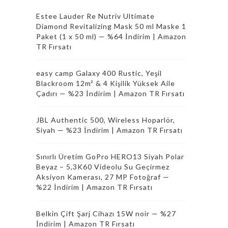
Estee Lauder Re Nutriv Ultimate
Diamond Revitalizing Mask 50 ml Maske 1
Paket (1 x 50 ml) — %64 İndirim | Amazon
TR Fırsatı
easy camp Galaxy 400 Rustic, Yeşil
Blackroom 12m² & 4 Kişilik Yüksek Aile
Çadırı — %23 İndirim | Amazon TR Fırsatı
JBL Authentic 500, Wireless Hoparlör,
Siyah — %23 İndirim | Amazon TR Fırsatı
Sınırlı Üretim GoPro HERO13 Siyah Polar
Beyaz – 5,3K60 Videolu Su Geçirmez
Aksiyon Kamerası, 27 MP Fotoğraf —
%22 İndirim | Amazon TR Fırsatı
Belkin Çift Şarj Cihazı 15W noir — %27
İndirim | Amazon TR Fırsatı