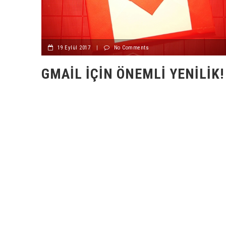
19 Eylül 2017
|
No Comments
GMAIL İÇIN ÖNEMLI YENILIK!