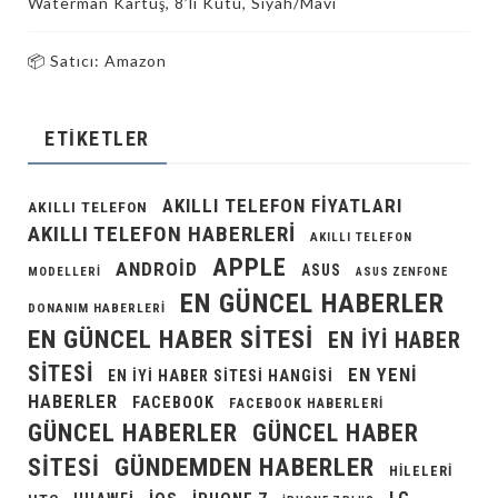
Waterman Kartuş, 8’li Kutu, Siyah/Mavi
📦 Satıcı: Amazon
ETIKETLER
AKILLI TELEFON FIYATLARI
AKILLI TELEFON
AKILLI TELEFON HABERLERI
AKILLI TELEFON
APPLE
ANDROID
ASUS
MODELLERI
ASUS ZENFONE
EN GÜNCEL HABERLER
DONANIM HABERLERI
EN GÜNCEL HABER SITESI
EN IYI HABER
SITESI
EN YENI
EN IYI HABER SITESI HANGISI
HABERLER
FACEBOOK
FACEBOOK HABERLERI
GÜNCEL HABERLER
GÜNCEL HABER
GÜNDEMDEN HABERLER
SITESI
HILELERI