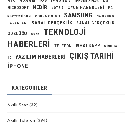
LG
IOS
IPHONE 7
HUAWEI
HTC
IPHONE 7 PLUS
NEDIR
OYUN HABERLERI
MICROSOFT
NOTE 7
PC
SAMSUNG
POKEMON GO
SAMSUNG
PLAYSTATION 4
SANAL GERÇEKLIK
SANAL GERÇEKLIK
HABERLERI
TEKNOLOJI
GÖZLÜĞÜ
SONY
HABERLERI
WHATSAPP
TELEFON
WINDOWS
ÇIKIŞ TARIHI
YAZILIM HABERLERI
10
İPHONE
KATEGORILER
Akıllı Saat
(32)
Akıllı Telefon
(394)