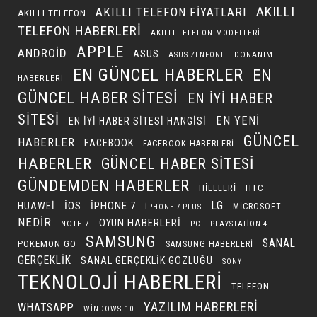
AKILLI
AKILLI TELEFON FIYATLARI
AKILLI TELEFON
TELEFON HABERLERI
AKILLI TELEFON MODELLERI
APPLE
ANDROID
ASUS
DONANIM
ASUS ZENFONE
EN GÜNCEL HABERLER
EN
HABERLERI
GÜNCEL HABER SITESI
EN IYI HABER
SITESI
EN YENI
EN IYI HABER SITESI HANGISI
GÜNCEL
HABERLER
FACEBOOK
FACEBOOK HABERLERI
HABERLER
GÜNCEL HABER SITESI
GÜNDEMDEN HABERLER
HILELERI
HTC
LG
IOS
IPHONE 7
HUAWEI
MICROSOFT
IPHONE 7 PLUS
NEDIR
OYUN HABERLERI
NOTE 7
PC
PLAYSTATION 4
SAMSUNG
SANAL
POKEMON GO
SAMSUNG HABERLERI
GERÇEKLIK
SANAL GERÇEKLIK GÖZLÜĞÜ
SONY
TEKNOLOJI HABERLERI
TELEFON
YAZILIM HABERLERI
WHATSAPP
WINDOWS 10