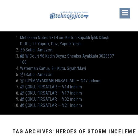
Meteksan Notes 9×14 cm Karton Kapaklı İplik Dikişli
Defter, 24 Yaprak, Düz, Yaprak Yeşili
📦 Satıcı: Amazon
🛍️ W Court 96 Kadın Beyaz Sneaker Ayakkabı 3028637
100
Waterman Kartuş, 8’li Kutu, Siyah/Mavi
📦 Satıcı: Amazon
👗 GİYİM/AYAKKABI FIRSATLARI — %47 İndirim
🎁 ÇOKLU FIRSATLAR — %14 İndirim
🎁 ÇOKLU FIRSATLAR — %17 İndirim
🎁 ÇOKLU FIRSATLAR — %32 İndirim
🎁 ÇOKLU FIRSATLAR — %21 İndirim
TAG ARCHIVES: HEROES OF STORM INCELEME