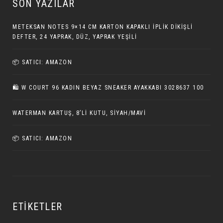
SON YAZILAR
METEKSAN NOTES 9×14 CM KARTON KAPAKLI İPLIK DIKIŞLI
DEFTER, 24 YAPRAK, DÜZ, YAPRAK YEŞILI
📦 SATICI: AMAZON
🛍️ W COURT 96 KADIN BEYAZ SNEAKER AYAKKABI 3028637 100
WATERMAN KARTUŞ, 8’LI KUTU, SIYAH/MAVI
📦 SATICI: AMAZON
ETIKETLER