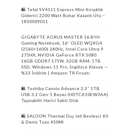
🛍 Tefal SV4111 Express Mini Kırışıklık
Giderici 2200 Watt Buhar Kazanlı Ütü –
1830009011
GIGABYTE AORUS MASTER 16 BYH
Gaming Notebook, 16″ OLED WQXGA
(2560×1600) 240Hz, Intel Core Ultra 9
275HX, NVIDIA GeForce RTX 5080
16GB GDDR7 175W, 32GB RAM, 1TB
SSD, Windows 11 Pro, İngilizce Klavye —
%23 İndirim | Amazon TR Fırsatı
🛍 Toshiba Canvio Advance 2.5″ 1TB
USB 3.2 Gen-1 Beyaz (HDTCA10EW3AA)
Taşınabilir Harici Sabit Disk
🛍️ SALOON Thermal Duş Jeli Besleyci Kil
& Deniz Tuzu 450Ml