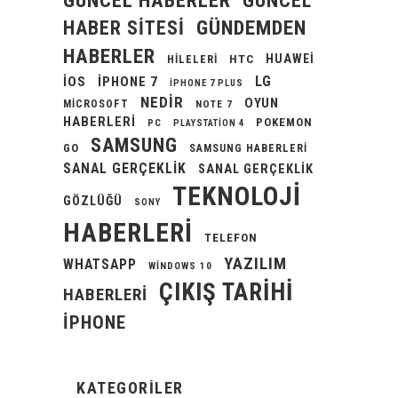
GÜNCEL HABERLER
GÜNCEL
GÜNDEMDEN
HABER SITESI
HABERLER
HUAWEI
HILELERI
HTC
LG
IOS
IPHONE 7
IPHONE 7 PLUS
NEDIR
OYUN
MICROSOFT
NOTE 7
HABERLERI
POKEMON
PC
PLAYSTATION 4
SAMSUNG
GO
SAMSUNG HABERLERI
SANAL GERÇEKLIK
SANAL GERÇEKLIK
TEKNOLOJI
GÖZLÜĞÜ
SONY
HABERLERI
TELEFON
YAZILIM
WHATSAPP
WINDOWS 10
ÇIKIŞ TARIHI
HABERLERI
İPHONE
KATEGORILER