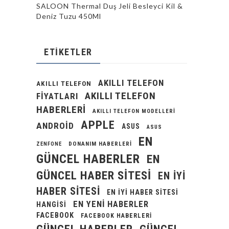
SALOON Thermal Duş Jeli Besleyci Kil &
Deniz Tuzu 450Ml
ETIKETLER
AKILLI TELEFON
AKILLI TELEFON
AKILLI TELEFON
FIYATLARI
HABERLERI
AKILLI TELEFON MODELLERI
APPLE
ANDROID
ASUS
ASUS
EN
DONANIM HABERLERI
ZENFONE
GÜNCEL HABERLER
EN
GÜNCEL HABER SITESI
EN IYI
HABER SITESI
EN IYI HABER SITESI
EN YENI HABERLER
HANGISI
FACEBOOK
FACEBOOK HABERLERI