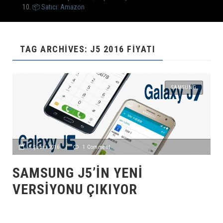
📦 Satıcı: Amazon
TAG ARCHIVES: J5 2016 FIYATI
SAMSUNG
8 Şubat 2016
|
1 Comment
SAMSUNG J5’IN YENI
VERSIYONU ÇIKIYOR