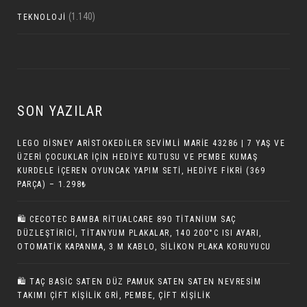
(1.140)
TEKNOLOJI
SON YAZILAR
LEGO DISNEY ARISTOKEDILER SEVIMLI MARIE 43286 | 7 YAŞ VE
ÜZERI ÇOCUKLAR IÇIN HEDIYE KUTUSU VE PEMBE KUMAŞ
KURDELE İÇEREN OYUNCAK YAPIM SETI, HEDIYE FIKRI (369
PARÇA) – 1.298₺
🛍️ CECOTEC BAMBA RITUALCARE 890 TITANIUM SAÇ
DÜZLEŞTIRICI, TITANYUM PLAKALAR, 140 200°C ISI AYARI,
OTOMATIK KAPANMA, 3 M KABLO, SILIKON PLAKA KORUYUCU
🛍️ TAÇ BASIC SATEN DÜZ PAMUK SATEN SATEN NEVRESIM
TAKIMI ÇIFT KIŞILIK GRI, PEMBE, ÇIFT KIŞILIK