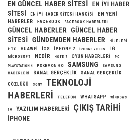
EN GÜNCEL HABER SITESI
EN IYI HABER
SITESI
EN YENI
EN IYI HABER SITESI HANGISI
HABERLER
FACEBOOK
FACEBOOK HABERLERI
GÜNCEL HABERLER
GÜNCEL HABER
GÜNDEMDEN HABERLER
SITESI
HILELERI
LG
IOS
IPHONE 7
HUAWEI
HTC
IPHONE 7 PLUS
NEDIR
OYUN HABERLERI
MICROSOFT
NOTE 7
PC
SAMSUNG
POKEMON GO
SAMSUNG
PLAYSTATION 4
SANAL GERÇEKLIK
SANAL GERÇEKLIK
HABERLERI
TEKNOLOJI
GÖZLÜĞÜ
SONY
HABERLERI
WHATSAPP
TELEFON
WINDOWS
ÇIKIŞ TARIHI
YAZILIM HABERLERI
10
İPHONE