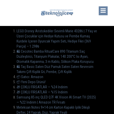
LEGO Disney Aristokediler Sevimli Marie 43286 | 7 Yaş ve
Üzeri Çocuklar için Hediye Kutusu ve Pembe Kumaş
Kurdele İçeren Oyuncak Yapım Seti, Hediye Fikri (369
Parça) – 1.298₺
🛍️ Cecotec Bamba RitualCare 890 Titanium Saç
Düzleştirici, Titanyum Plakalar, 140 200°C Isı Ayarı,
Otomatik Kapanma, 3 m Kablo, Silikon Plaka Koruyucu
🛍️ Taç Basic Saten Düz Pamuk Saten Saten Nevresim
Takımı Çift Kişilik Gri, Pembe, Çift Kişilik
📦 Satıcı: Amazon
📦 Yeni Depo Ürünü!
🎁 ÇOKLU FIRSATLAR — %24 İndirim
🎁 ÇOKLU FIRSATLAR — %15 İndirim
Samsung 85 inç QLED Q7F 4K Vision AI Smart TV (2025)
— %22 İndirim | Amazon TR Fırsatı
Meteksan Notes 9×14 cm Karton Kapaklı İplik Dikişli
Defter, 24 Yaprak, Düz, Yaprak Yeşili