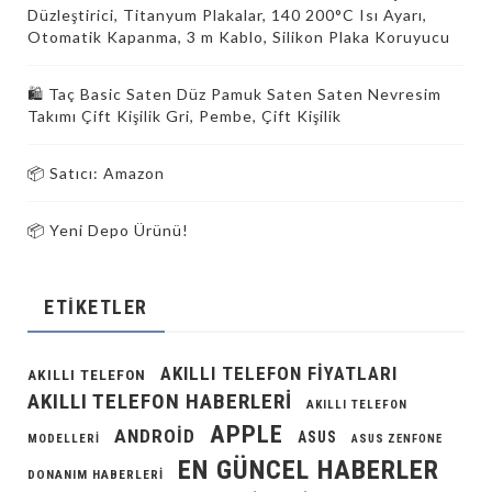
Düzleştirici, Titanyum Plakalar, 140 200°C Isı Ayarı,
Otomatik Kapanma, 3 m Kablo, Silikon Plaka Koruyucu
🛍️ Taç Basic Saten Düz Pamuk Saten Saten Nevresim
Takımı Çift Kişilik Gri, Pembe, Çift Kişilik
📦 Satıcı: Amazon
📦 Yeni Depo Ürünü!
ETIKETLER
AKILLI TELEFON FIYATLARI
AKILLI TELEFON
AKILLI TELEFON HABERLERI
AKILLI TELEFON
APPLE
ANDROID
ASUS
MODELLERI
ASUS ZENFONE
EN GÜNCEL HABERLER
DONANIM HABERLERI