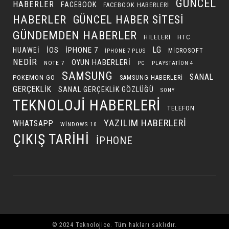
GÜNCEL
HABERLER
FACEBOOK
FACEBOOK HABERLERI
HABERLER
GÜNCEL HABER SITESI
GÜNDEMDEN HABERLER
HILELERI
HTC
LG
IOS
IPHONE 7
HUAWEI
MICROSOFT
IPHONE 7 PLUS
NEDIR
OYUN HABERLERI
NOTE 7
PC
PLAYSTATION 4
SAMSUNG
SANAL
POKEMON GO
SAMSUNG HABERLERI
GERÇEKLIK
SANAL GERÇEKLIK GÖZLÜĞÜ
SONY
TEKNOLOJI HABERLERI
TELEFON
YAZILIM HABERLERI
WHATSAPP
WINDOWS 10
ÇIKIŞ TARIHI
İPHONE
© 2024 Teknolojice. Tüm hakları saklıdır.