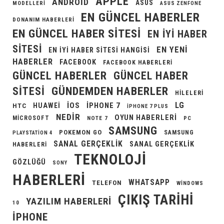
APPLE
ANDROID
ASUS
MODELLERI
ASUS ZENFONE
EN GÜNCEL HABERLER
DONANIM HABERLERI
EN GÜNCEL HABER SITESI
EN IYI HABER
SITESI
EN YENI
EN IYI HABER SITESI HANGISI
HABERLER
FACEBOOK
FACEBOOK HABERLERI
GÜNCEL HABERLER
GÜNCEL HABER
GÜNDEMDEN HABERLER
SITESI
HILELERI
LG
IOS
IPHONE 7
HUAWEI
HTC
IPHONE 7 PLUS
NEDIR
OYUN HABERLERI
MICROSOFT
NOTE 7
PC
SAMSUNG
POKEMON GO
SAMSUNG
PLAYSTATION 4
SANAL GERÇEKLIK
SANAL GERÇEKLIK
HABERLERI
TEKNOLOJI
GÖZLÜĞÜ
SONY
HABERLERI
WHATSAPP
TELEFON
WINDOWS
ÇIKIŞ TARIHI
YAZILIM HABERLERI
10
İPHONE