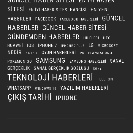
GÜNCEL HABER SITESI
EN IYI HABER
SITESI
EN YENI
EN IYI HABER SITESI HANGISI
GÜNCEL
HABERLER
FACEBOOK
FACEBOOK HABERLERI
HABERLER
GÜNCEL HABER SITESI
GÜNDEMDEN HABERLER
HILELERI
HTC
LG
IOS
IPHONE 7
HUAWEI
MICROSOFT
IPHONE 7 PLUS
NEDIR
OYUN HABERLERI
NOTE 7
PC
PLAYSTATION 4
SAMSUNG
SANAL
POKEMON GO
SAMSUNG HABERLERI
GERÇEKLIK
SANAL GERÇEKLIK GÖZLÜĞÜ
SONY
TEKNOLOJI HABERLERI
TELEFON
YAZILIM HABERLERI
WHATSAPP
WINDOWS 10
ÇIKIŞ TARIHI
İPHONE