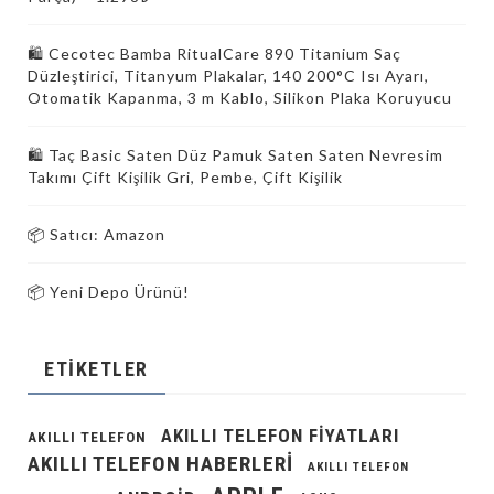
🛍️ Cecotec Bamba RitualCare 890 Titanium Saç
Düzleştirici, Titanyum Plakalar, 140 200°C Isı Ayarı,
Otomatik Kapanma, 3 m Kablo, Silikon Plaka Koruyucu
🛍️ Taç Basic Saten Düz Pamuk Saten Saten Nevresim
Takımı Çift Kişilik Gri, Pembe, Çift Kişilik
📦 Satıcı: Amazon
📦 Yeni Depo Ürünü!
ETIKETLER
AKILLI TELEFON FIYATLARI
AKILLI TELEFON
AKILLI TELEFON HABERLERI
AKILLI TELEFON