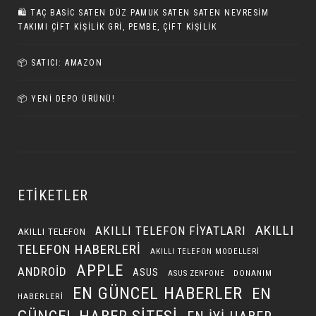
🛍️ TAÇ BASIC SATEN DÜZ PAMUK SATEN SATEN NEVRESIM
TAKIMI ÇIFT KIŞILIK GRI, PEMBE, ÇIFT KIŞILIK
📦 SATICI: AMAZON
📦 YENI DEPO ÜRÜNÜ!
ETIKETLER
AKILLI
AKILLI TELEFON FIYATLARI
AKILLI TELEFON
TELEFON HABERLERI
AKILLI TELEFON MODELLERI
APPLE
ANDROID
ASUS
DONANIM
ASUS ZENFONE
EN GÜNCEL HABERLER
EN
HABERLERI