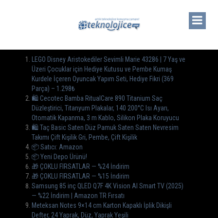
LEGO Disney Aristokediler Sevimli Marie 43286 | 7 Yaş ve
Üzeri Çocuklar için Hediye Kutusu ve Pembe Kumaş
Kurdele İçeren Oyuncak Yapım Seti, Hediye Fikri (369
Parça) – 1.298₺
🛍️ Cecotec Bamba RitualCare 890 Titanium Saç
Düzleştirici, Titanyum Plakalar, 140 200°C Isı Ayarı,
Otomatik Kapanma, 3 m Kablo, Silikon Plaka Koruyucu
🛍️ Taç Basic Saten Düz Pamuk Saten Saten Nevresim
Takımı Çift Kişilik Gri, Pembe, Çift Kişilik
📦 Satıcı: Amazon
📦 Yeni Depo Ürünü!
🎁 ÇOKLU FIRSATLAR — %24 İndirim
🎁 ÇOKLU FIRSATLAR — %15 İndirim
Samsung 85 inç QLED Q7F 4K Vision AI Smart TV (2025)
— %22 İndirim | Amazon TR Fırsatı
Meteksan Notes 9×14 cm Karton Kapaklı İplik Dikişli
Defter, 24 Yaprak, Düz, Yaprak Yeşili