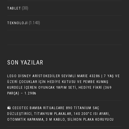
(30)
TABLET
(1.140)
TEKNOLOJI
SON YAZILAR
LEGO DISNEY ARISTOKEDILER SEVIMLI MARIE 43286 | 7 YAŞ VE
ÜZERI ÇOCUKLAR IÇIN HEDIYE KUTUSU VE PEMBE KUMAŞ
KURDELE İÇEREN OYUNCAK YAPIM SETI, HEDIYE FIKRI (369
PARÇA) – 1.298₺
🛍️ CECOTEC BAMBA RITUALCARE 890 TITANIUM SAÇ
DÜZLEŞTIRICI, TITANYUM PLAKALAR, 140 200°C ISI AYARI,
OTOMATIK KAPANMA, 3 M KABLO, SILIKON PLAKA KORUYUCU