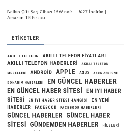
Belkin Çift Şarj Cihazı 15W noir — %27 İndirim |
Amazon TR Fırsatı
ETIKETLER
AKILLI TELEFON FIYATLARI
AKILLI TELEFON
AKILLI TELEFON HABERLERI
AKILLI TELEFON
APPLE
ANDROID
ASUS
MODELLERI
ASUS ZENFONE
EN GÜNCEL HABERLER
DONANIM HABERLERI
EN GÜNCEL HABER SITESI
EN IYI HABER
SITESI
EN YENI
EN IYI HABER SITESI HANGISI
HABERLER
FACEBOOK
FACEBOOK HABERLERI
GÜNCEL HABERLER
GÜNCEL HABER
GÜNDEMDEN HABERLER
SITESI
HILELERI