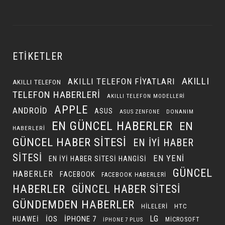
ETIKETLER
AKILLI
AKILLI TELEFON FIYATLARI
AKILLI TELEFON
TELEFON HABERLERI
AKILLI TELEFON MODELLERI
APPLE
ANDROID
ASUS
DONANIM
ASUS ZENFONE
EN GÜNCEL HABERLER
EN
HABERLERI
GÜNCEL HABER SITESI
EN IYI HABER
SITESI
EN YENI
EN IYI HABER SITESI HANGISI
GÜNCEL
HABERLER
FACEBOOK
FACEBOOK HABERLERI
HABERLER
GÜNCEL HABER SITESI
GÜNDEMDEN HABERLER
HILELERI
HTC
LG
IOS
IPHONE 7
HUAWEI
MICROSOFT
IPHONE 7 PLUS