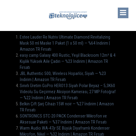
Estee Lauder Re Nutriv Ultimate Diamond Revitalizing
Mask 50 ml Maske 1 Paket (1 x 50 ml) — %64 İndirim |
Amazon TR Fırsatı
easy camp Galaxy 400 Rustic, Yeşil Blackroom 12m² & 4
Kişilik Yüksek Aile Çadırı — %23 İndirim | Amazon TR
Fırsatı
JBL Authentic 500, Wireless Hoparlör, Siyah — %23
İndirim | Amazon TR Fırsatı
Sınırlı Üretim GoPro HERO13 Siyah Polar Beyaz – 5,3K60
Videolu Su Geçirmez Aksiyon Kamerası, 27 MP Fotoğraf
— %22 İndirim | Amazon TR Fırsatı
Belkin Çift Şarj Cihazı 15W noir — %27 İndirim | Amazon
TR Fırsatı
SONTRONICS STC-20 PACK Condenser Mikrofon ve
Aksesuar Paketi — %37 İndirim | Amazon TR Fırsatı
Warm Audio WA-47jr SE Büyük Diyaframlı Kondenser
Mikrofon, Nikel — %32 İndirim | Amazon TR Fırsatı