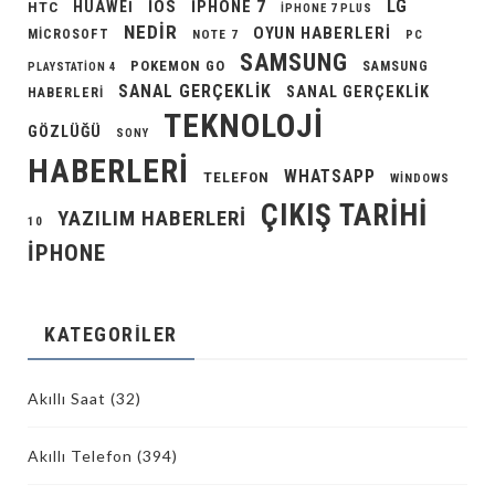
LG
IOS
IPHONE 7
HUAWEI
HTC
IPHONE 7 PLUS
NEDIR
OYUN HABERLERI
MICROSOFT
NOTE 7
PC
SAMSUNG
POKEMON GO
SAMSUNG
PLAYSTATION 4
SANAL GERÇEKLIK
SANAL GERÇEKLIK
HABERLERI
TEKNOLOJI
GÖZLÜĞÜ
SONY
HABERLERI
WHATSAPP
TELEFON
WINDOWS
ÇIKIŞ TARIHI
YAZILIM HABERLERI
10
İPHONE
KATEGORILER
Akıllı Saat
(32)
Akıllı Telefon
(394)