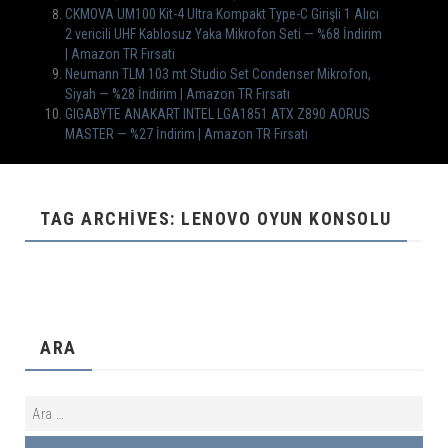
CKMOVA UM100 Kit-4 Ultra Kompakt Type-C Girişli 1 Alıcı
2 vericili UHF Kablosuz Yaka Mikrofon Seti — %68 İndirim
| Amazon TR Fırsatı
Neumann TLM 103 mt Studio Set Condenser Mikrofon,
Siyah — %28 İndirim | Amazon TR Fırsatı
GIGABYTE ANAKART INTEL LGA1851 ATX Z890 AORUS
MASTER — %27 İndirim | Amazon TR Fırsatı
TAG ARCHIVES: LENOVO OYUN KONSOLU
ARA