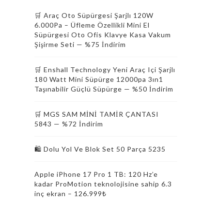
🛒 Araç Oto Süpürgesi Şarjlı 120W
6.000Pa – Üfleme Özellikli Mini El
Süpürgesi Oto Ofis Klavye Kasa Vakum
Şişirme Seti — %75 İndirim
🛒 Enshall Technology Yeni Araç Içi Şarjlı
180 Watt Mini Süpürge 12000pa 3ın1
Taşınabilir Güçlü Süpürge — %50 İndirim
🛒 MGS SAM MİNİ TAMİR ÇANTASI
5843 — %72 İndirim
🛍️ Dolu Yol Ve Blok Set 50 Parça 5235
Apple iPhone 17 Pro 1 TB: 120 Hz’e
kadar ProMotion teknolojisine sahip 6.3
inç ekran – 126.999₺