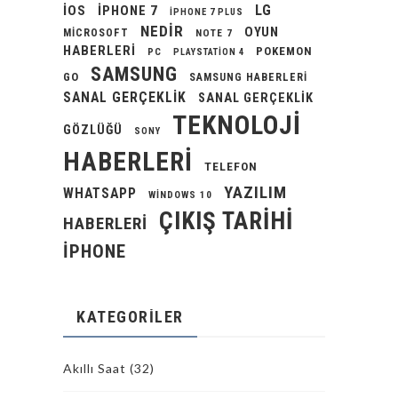
LG
IOS
IPHONE 7
IPHONE 7 PLUS
NEDIR
OYUN
MICROSOFT
NOTE 7
HABERLERI
POKEMON
PC
PLAYSTATION 4
SAMSUNG
GO
SAMSUNG HABERLERI
SANAL GERÇEKLIK
SANAL GERÇEKLIK
TEKNOLOJI
GÖZLÜĞÜ
SONY
HABERLERI
TELEFON
YAZILIM
WHATSAPP
WINDOWS 10
ÇIKIŞ TARIHI
HABERLERI
İPHONE
KATEGORILER
Akıllı Saat
(32)