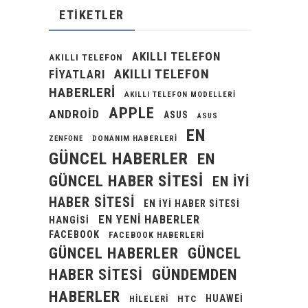
ETIKETLER
AKILLI TELEFON
AKILLI TELEFON
AKILLI TELEFON
FIYATLARI
HABERLERI
AKILLI TELEFON MODELLERI
APPLE
ANDROID
ASUS
ASUS
EN
DONANIM HABERLERI
ZENFONE
GÜNCEL HABERLER
EN
GÜNCEL HABER SITESI
EN IYI
HABER SITESI
EN IYI HABER SITESI
EN YENI HABERLER
HANGISI
FACEBOOK
FACEBOOK HABERLERI
GÜNCEL HABERLER
GÜNCEL
GÜNDEMDEN
HABER SITESI
HABERLER
HUAWEI
HILELERI
HTC