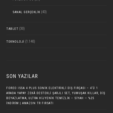
(43)
SANAL GERÇEKLIK
(30)
TABLET
(1.140)
TEKNOLOJI
SON YAZILAR
FOREO ISSA 4 PLUS SONIK ELEKTRIKLI DIŞ FIRÇASI – 4’Ü 1
ARADA YAPAY ZEKÂ DESTEKLI ŞARJLI SET, YUMUŞAK KILLAR, DIŞ
BEYAZLATMA, ULTRA HIJYENIK TEMIZLIK – SIYAH — %25
İNDIRIM | AMAZON TR FIRSATI