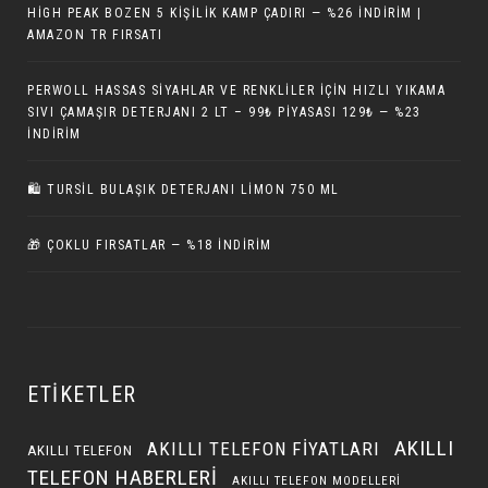
HIGH PEAK BOZEN 5 KIŞILIK KAMP ÇADIRI — %26 İNDIRIM |
AMAZON TR FIRSATI
PERWOLL HASSAS SIYAHLAR VE RENKLILER İÇIN HIZLI YIKAMA
SIVI ÇAMAŞIR DETERJANI 2 LT – 99₺ PIYASASI 129₺ — %23
İNDIRIM
🛍️ TURSIL BULAŞIK DETERJANI LIMON 750 ML
🎁 ÇOKLU FIRSATLAR — %18 İNDIRIM
ETIKETLER
AKILLI
AKILLI TELEFON FIYATLARI
AKILLI TELEFON
TELEFON HABERLERI
AKILLI TELEFON MODELLERI