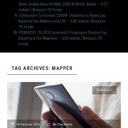
Ayarı, Soğuk Hava Özellikli, 2200 W Motor, Beyaz — %27
İndirim | Amazon TR Fırsatı
Goldmaster Coolsmart 2200W 3 Kademe Isı Ayarlı Saç
Kurutma Fön Makinesi In6130 — %30 İndirim | Amazon
TR Fırsatı
POWERTEC TR-3333 İyonizerli 5 Fonksiyon Plazma Saç
Kurutma & Fön Makinesi — %20 İndirim | Amazon TR
Fırsatı
TAG ARCHIVES: MAPPER
TEKNOLOJI
16 Haziran 2016
|
No Comments