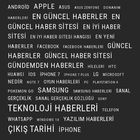
APPLE
ANDROID
ASUS
DONANIM
ASUS ZENFONE
EN GÜNCEL HABERLER
EN
HABERLERI
GÜNCEL HABER SITESI
EN IYI HABER
SITESI
EN YENI
EN IYI HABER SITESI HANGISI
GÜNCEL
HABERLER
FACEBOOK
FACEBOOK HABERLERI
HABERLER
GÜNCEL HABER SITESI
GÜNDEMDEN HABERLER
HILELERI
HTC
LG
IOS
IPHONE 7
HUAWEI
MICROSOFT
IPHONE 7 PLUS
NEDIR
OYUN HABERLERI
NOTE 7
PC
PLAYSTATION 4
SAMSUNG
SANAL
POKEMON GO
SAMSUNG HABERLERI
GERÇEKLIK
SANAL GERÇEKLIK GÖZLÜĞÜ
SONY
TEKNOLOJI HABERLERI
TELEFON
YAZILIM HABERLERI
WHATSAPP
WINDOWS 10
ÇIKIŞ TARIHI
İPHONE