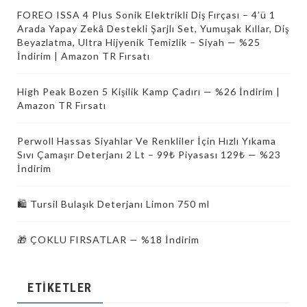
FOREO ISSA 4 Plus Sonik Elektrikli Diş Fırçası – 4’ü 1
Arada Yapay Zekâ Destekli Şarjlı Set, Yumuşak Kıllar, Diş
Beyazlatma, Ultra Hijyenik Temizlik – Siyah — %25
İndirim | Amazon TR Fırsatı
High Peak Bozen 5 Kişilik Kamp Çadırı — %26 İndirim |
Amazon TR Fırsatı
Perwoll Hassas Siyahlar Ve Renkliler İçin Hızlı Yıkama
Sıvı Çamaşır Deterjanı 2 Lt – 99₺ Piyasası 129₺ — %23
İndirim
🛍️ Tursil Bulaşık Deterjanı Limon 750 ml
🎁 ÇOKLU FIRSATLAR — %18 İndirim
ETIKETLER