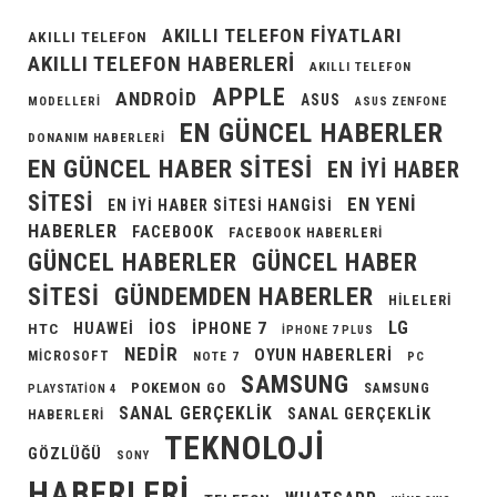
AKILLI TELEFON FIYATLARI
AKILLI TELEFON
AKILLI TELEFON HABERLERI
AKILLI TELEFON
APPLE
ANDROID
ASUS
MODELLERI
ASUS ZENFONE
EN GÜNCEL HABERLER
DONANIM HABERLERI
EN GÜNCEL HABER SITESI
EN IYI HABER
SITESI
EN YENI
EN IYI HABER SITESI HANGISI
HABERLER
FACEBOOK
FACEBOOK HABERLERI
GÜNCEL HABERLER
GÜNCEL HABER
GÜNDEMDEN HABERLER
SITESI
HILELERI
LG
IOS
IPHONE 7
HUAWEI
HTC
IPHONE 7 PLUS
NEDIR
OYUN HABERLERI
MICROSOFT
NOTE 7
PC
SAMSUNG
POKEMON GO
SAMSUNG
PLAYSTATION 4
SANAL GERÇEKLIK
SANAL GERÇEKLIK
HABERLERI
TEKNOLOJI
GÖZLÜĞÜ
SONY
HABERLERI