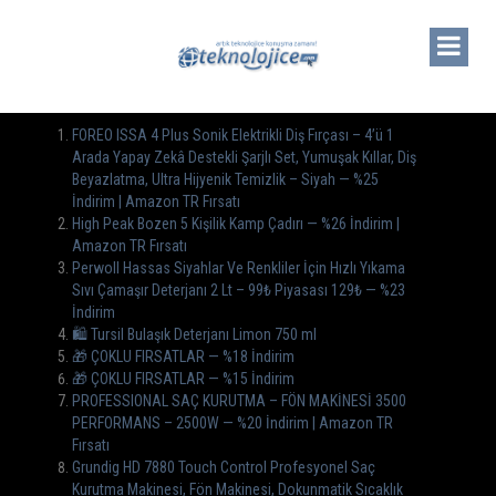
FOREO ISSA 4 Plus Sonik Elektrikli Diş Fırçası – 4’ü 1
Arada Yapay Zekâ Destekli Şarjlı Set, Yumuşak Kıllar, Diş
Beyazlatma, Ultra Hijyenik Temizlik – Siyah — %25
İndirim | Amazon TR Fırsatı
High Peak Bozen 5 Kişilik Kamp Çadırı — %26 İndirim |
Amazon TR Fırsatı
Perwoll Hassas Siyahlar Ve Renkliler İçin Hızlı Yıkama
Sıvı Çamaşır Deterjanı 2 Lt – 99₺ Piyasası 129₺ — %23
İndirim
🛍️ Tursil Bulaşık Deterjanı Limon 750 ml
🎁 ÇOKLU FIRSATLAR — %18 İndirim
🎁 ÇOKLU FIRSATLAR — %15 İndirim
PROFESSIONAL SAÇ KURUTMA – FÖN MAKİNESİ 3500
PERFORMANS – 2500W — %20 İndirim | Amazon TR
Fırsatı
Grundig HD 7880 Touch Control Profesyonel Saç
Kurutma Makinesi, Fön Makinesi, Dokunmatik Sıcaklık