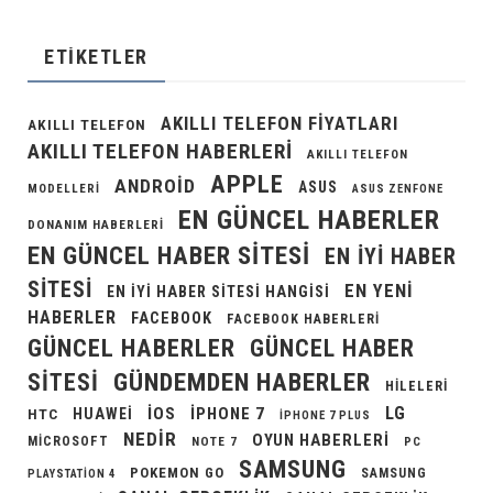
ETIKETLER
AKILLI TELEFON FIYATLARI
AKILLI TELEFON
AKILLI TELEFON HABERLERI
AKILLI TELEFON
APPLE
ANDROID
ASUS
MODELLERI
ASUS ZENFONE
EN GÜNCEL HABERLER
DONANIM HABERLERI
EN GÜNCEL HABER SITESI
EN IYI HABER
SITESI
EN YENI
EN IYI HABER SITESI HANGISI
HABERLER
FACEBOOK
FACEBOOK HABERLERI
GÜNCEL HABERLER
GÜNCEL HABER
GÜNDEMDEN HABERLER
SITESI
HILELERI
LG
IOS
IPHONE 7
HUAWEI
HTC
IPHONE 7 PLUS
NEDIR
OYUN HABERLERI
MICROSOFT
NOTE 7
PC
SAMSUNG
POKEMON GO
SAMSUNG
PLAYSTATION 4