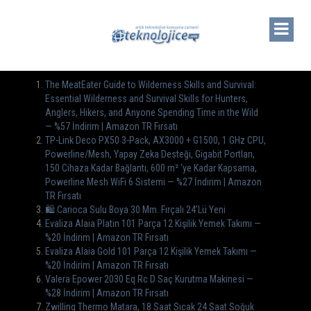
The MeatEater Guide to Wilderness Skills and Survival:
Essential Wilderness and Survival Skills for Hunters,
Anglers, Hikers, and Anyone Spending Time in the Wild
— %57 İndirim | Amazon TR Fırsatı
TP-Link Deco PX50 3-Pack, AX3000 + G1500, 1 GHz CPU,
Powerline/Mesh, Yapay Zeka Desteği, Gigabit Portları,
150 Cihaza Kadar Bağlantı, 600 m² ‘ye Kadar Kapsama,
Powerline Mesh WiFi 6 Sistemi — %27 İndirim | Amazon
TR Fırsatı
🛍️ Carioca Sulu Boya 30 Mm. Fırçalı 24’Lü Yeni
Evaliza Alaia Platin 101 Parça 12 Kişilik Yemek Takımı —
%20 İndirim | Amazon TR Fırsatı
Evaliza Alaia Gold 101 Parça 12 Kişilik Yemek Takımı —
%20 İndirim | Amazon TR Fırsatı
Valera Epower 2030 Eq Rc D Saç Kurutma Makinesi —
%28 İndirim | Amazon TR Fırsatı
Zwilling Thermo Matara, 18 Saat Sıcak 24 Saat Soğuk