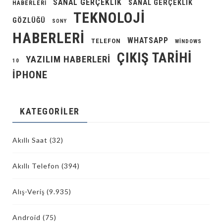
SANAL GERÇEKLIK
SANAL GERÇEKLIK
HABERLERI
TEKNOLOJI
GÖZLÜĞÜ
SONY
HABERLERI
WHATSAPP
TELEFON
WINDOWS
ÇIKIŞ TARIHI
YAZILIM HABERLERI
10
İPHONE
KATEGORILER
Akıllı Saat
(32)
Akıllı Telefon
(394)
Alış-Veriş
(9.935)
Android
(75)