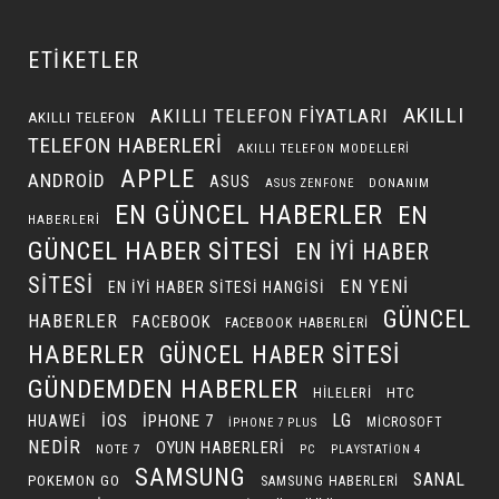
ETIKETLER
AKILLI
AKILLI TELEFON FIYATLARI
AKILLI TELEFON
TELEFON HABERLERI
AKILLI TELEFON MODELLERI
APPLE
ANDROID
ASUS
DONANIM
ASUS ZENFONE
EN GÜNCEL HABERLER
EN
HABERLERI
GÜNCEL HABER SITESI
EN IYI HABER
SITESI
EN YENI
EN IYI HABER SITESI HANGISI
GÜNCEL
HABERLER
FACEBOOK
FACEBOOK HABERLERI
HABERLER
GÜNCEL HABER SITESI
GÜNDEMDEN HABERLER
HILELERI
HTC
LG
IOS
IPHONE 7
HUAWEI
MICROSOFT
IPHONE 7 PLUS
NEDIR
OYUN HABERLERI
NOTE 7
PC
PLAYSTATION 4
SAMSUNG
SANAL
POKEMON GO
SAMSUNG HABERLERI