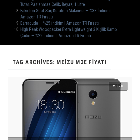
Tutar, Paslanmaz Çelik, Beyaz, 1 Litre
Fakir Ion Shot Saç Kurutma Makinesi — %38 İndirim |
Amazon TR Fırsatı
Barracuda — %25 İndirim | Amazon TR Fırsatı
High Peak Woodpecker Extra Lightweight 3 Kişilik Kamp
Çadırı — %22 İndirim | Amazon TR Fırsatı
TAG ARCHIVES: MEIZU M3E FIYATI
MEIZU