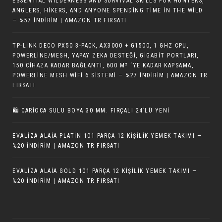
ESSENTIAL WILDERNESS AND SURVIVAL SKILLS FOR HUNTERS,
ANGLERS, HIKERS, AND ANYONE SPENDING TIME IN THE WILD
— %57 İNDIRIM | AMAZON TR FIRSATI
TP-LINK DECO PX50 3-PACK, AX3000 + G1500, 1 GHZ CPU,
POWERLINE/MESH, YAPAY ZEKA DESTEĞI, GIGABIT PORTLARI,
150 CIHAZA KADAR BAĞLANTI, 600 M² ‘YE KADAR KAPSAMA,
POWERLINE MESH WIFI 6 SISTEMI — %27 İNDIRIM | AMAZON TR
FIRSATI
🛍️ CARIOCA SULU BOYA 30 MM. FIRÇALI 24’LÜ YENI
EVALIZA ALAIA PLATIN 101 PARÇA 12 KIŞILIK YEMEK TAKIMI —
%20 İNDIRIM | AMAZON TR FIRSATI
EVALIZA ALAIA GOLD 101 PARÇA 12 KIŞILIK YEMEK TAKIMI —
%20 İNDIRIM | AMAZON TR FIRSATI