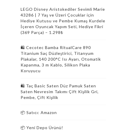
LEGO Disney Aristokediler Sevimli Marie
43286 | 7 Yaş ve Üzeri Çocuklar için
Hediye Kutusu ve Pembe Kumaş Kurdele
İçeren Oyuncak Yapım Seti, Hediye Fikri
(369 Parça) – 1.298₺
🛍️ Cecotec Bamba RitualCare 890
Titanium Saç Düzleştirici, Titanyum
Plakalar, 140 200°C Isı Ayarı, Otomatik
Kapanma, 3 m Kablo, Silikon Plaka
Koruyucu
🛍️ Taç Basic Saten Düz Pamuk Saten
Saten Nevresim Takımı Çift Kişilik Gri,
Pembe, Çift Kişilik
📦 Satıcı: Amazon
📦 Yeni Depo Ürünü!