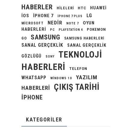
HABERLER
HUAWEI
HILELERI
HTC
LG
IOS
IPHONE 7
IPHONE 7 PLUS
NEDIR
OYUN
MICROSOFT
NOTE 7
HABERLERI
POKEMON
PC
PLAYSTATION 4
SAMSUNG
GO
SAMSUNG HABERLERI
SANAL GERÇEKLIK
SANAL GERÇEKLIK
TEKNOLOJI
GÖZLÜĞÜ
SONY
HABERLERI
TELEFON
YAZILIM
WHATSAPP
WINDOWS 10
ÇIKIŞ TARIHI
HABERLERI
İPHONE
KATEGORILER