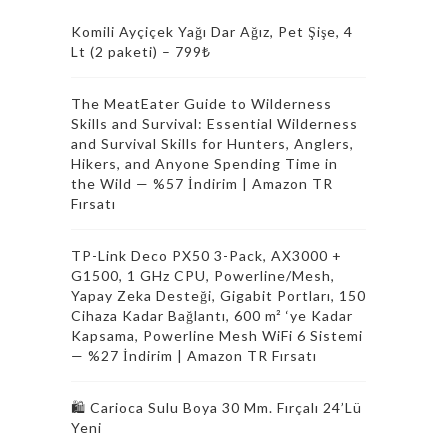
Komili Ayçiçek Yağı Dar Ağız, Pet Şişe, 4
Lt (2 paketi) – 799₺
The MeatEater Guide to Wilderness
Skills and Survival: Essential Wilderness
and Survival Skills for Hunters, Anglers,
Hikers, and Anyone Spending Time in
the Wild — %57 İndirim | Amazon TR
Fırsatı
TP-Link Deco PX50 3-Pack, AX3000 +
G1500, 1 GHz CPU, Powerline/Mesh,
Yapay Zeka Desteği, Gigabit Portları, 150
Cihaza Kadar Bağlantı, 600 m² ‘ye Kadar
Kapsama, Powerline Mesh WiFi 6 Sistemi
— %27 İndirim | Amazon TR Fırsatı
🛍️ Carioca Sulu Boya 30 Mm. Fırçalı 24’Lü
Yeni