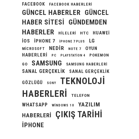
FACEBOOK
FACEBOOK HABERLERI
GÜNCEL HABERLER
GÜNCEL
GÜNDEMDEN
HABER SITESI
HABERLER
HUAWEI
HILELERI
HTC
LG
IOS
IPHONE 7
IPHONE 7 PLUS
NEDIR
OYUN
MICROSOFT
NOTE 7
HABERLERI
POKEMON
PC
PLAYSTATION 4
SAMSUNG
GO
SAMSUNG HABERLERI
SANAL GERÇEKLIK
SANAL GERÇEKLIK
TEKNOLOJI
GÖZLÜĞÜ
SONY
HABERLERI
TELEFON
YAZILIM
WHATSAPP
WINDOWS 10
ÇIKIŞ TARIHI
HABERLERI
İPHONE