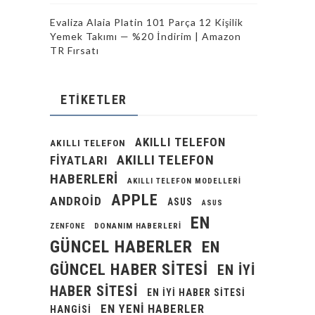
Evaliza Alaia Platin 101 Parça 12 Kişilik
Yemek Takımı — %20 İndirim | Amazon
TR Fırsatı
ETIKETLER
AKILLI TELEFON
AKILLI TELEFON
AKILLI TELEFON
FIYATLARI
HABERLERI
AKILLI TELEFON MODELLERI
APPLE
ANDROID
ASUS
ASUS
EN
DONANIM HABERLERI
ZENFONE
GÜNCEL HABERLER
EN
GÜNCEL HABER SITESI
EN IYI
HABER SITESI
EN IYI HABER SITESI
EN YENI HABERLER
HANGISI