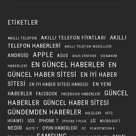
ETIKETLER
AKILLI
AKILLI TELEFON FIYATLARI
AKILLI TELEFON
TELEFON HABERLERI
AKILLI TELEFON MODELLERI
APPLE
ANDROID
ASUS
DONANIM
ASUS ZENFONE
EN GÜNCEL HABERLER
EN
HABERLERI
GÜNCEL HABER SITESI
EN IYI HABER
SITESI
EN YENI
EN IYI HABER SITESI HANGISI
GÜNCEL
HABERLER
FACEBOOK
FACEBOOK HABERLERI
HABERLER
GÜNCEL HABER SITESI
GÜNDEMDEN HABERLER
HILELERI
HTC
LG
IOS
IPHONE 7
HUAWEI
MICROSOFT
IPHONE 7 PLUS
NEDIR
OYUN HABERLERI
NOTE 7
PC
PLAYSTATION 4