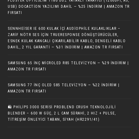
PLUSTEK OPTICSLIM 1180 DÜZ YATAKLI TARAYICI (1200DPI, A3,
USB) DOCACTION YAZILIMI DAHIL — %25 İNDIRIM | AMAZON TR
FIRSATI
SENNHEISER IE 600 KULAK İÇI AUDIOPHILE KULAKLIKLAR –
ZARIF NÖTR SES IÇIN TRUERESPONSE DÖNÜŞTÜRÜCÜLER,
ESNEK KULAK KANCALI ÇIKARILABILIR KABLO, DENGELI KABLO
DAHIL, 2 YIL GARANTI — %31 İNDIRIM | AMAZON TR FIRSATI
SAMSUNG 65 İNÇ MICROLED R85 TELEVIZYON — %29 İNDIRIM |
AMAZON TR FIRSATI
SAMSUNG 77 İNÇ OLED S85 TELEVIZYON — %22 İNDIRIM |
AMAZON TR FIRSATI
🛍 PHILIPS 3000 SERISI PROBLEND CRUSH TEKNOLOJILI
BLENDER – 600 W GÜÇ, 2 L CAM SÜRAHI, 2 HIZ + PULSE,
TITREŞIM ÖNLEYICI TABAN, SIYAH (HR2291/41)