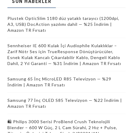
SON HABERLER
Plustek OpticSlim 1180 düz yataklı tarayıcı (1200dpi,
A3, USB) DocAction yazılımı dahil — %25 İndirim |
Amazon TR Fırsatı
Sennheiser IE 600 Kulak İçi Audiophile Kulaklıklar –
Zarif Nötr Ses için TrueResponse Dönüştürücüler,
Esnek Kulak Kancalı Çıkarılabilir Kablo, Dengeli Kablo
Dahil, 2 Yıl Garanti — %31 İndirim | Amazon TR Fırsatı
Samsung 65 İnç MicroLED R85 Televizyon — %29
İndirim | Amazon TR Fırsatı
Samsung 77 İnç OLED S85 Televizyon — %22 İndirim |
Amazon TR Fırsatı
🛍 Philips 3000 Serisi ProBlend Crush Teknolojili
Blender – 600 W Güç, 2 L Cam Sürahi, 2 Hız + Pulse,