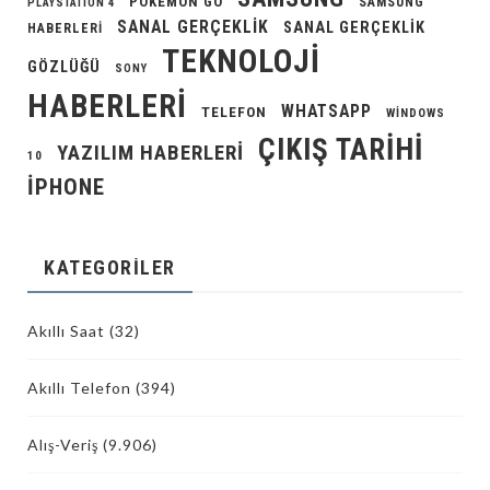
POKEMON GO
SAMSUNG
PLAYSTATION 4
SANAL GERÇEKLIK
SANAL GERÇEKLIK
HABERLERI
TEKNOLOJI
GÖZLÜĞÜ
SONY
HABERLERI
WHATSAPP
TELEFON
WINDOWS
ÇIKIŞ TARIHI
YAZILIM HABERLERI
10
İPHONE
KATEGORILER
Akıllı Saat
(32)
Akıllı Telefon
(394)
Alış-Veriş
(9.906)