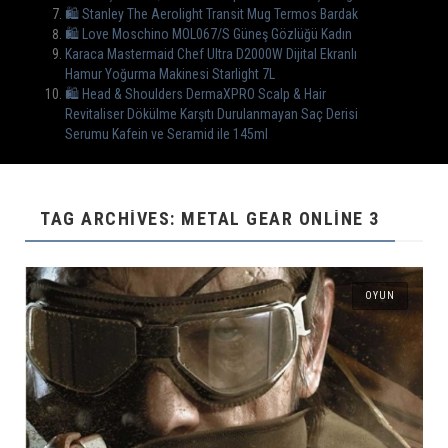
🛍 Stanley The Aerolight Transit Mug Termos Bardak
🛍 Love Moschino MOL067/S Güneş Gözlüğü Kadın
Karaca Mastermaid Chef Ultra D2000W Dijital Ekranlı
Hamur Yoğurma Makinesi Starlight 7L
🛍️ Head & Shoulders DermaXPRO Scalp & Hair
Revitaliser Dökülme Karşıtı Durulanmayan Saç Derisi
Serumu Kafein ve Seramid ile 145ml
TAG ARCHIVES: METAL GEAR ONLINE 3
OYUN