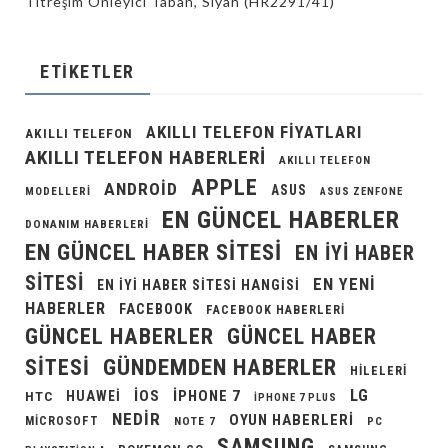
Titreşim Önleyici Taban, Siyah (HR2291/41)
ETIKETLER
AKILLI TELEFON FIYATLARI
AKILLI TELEFON
AKILLI TELEFON HABERLERI
AKILLI TELEFON
APPLE
ANDROID
ASUS
MODELLERI
ASUS ZENFONE
EN GÜNCEL HABERLER
DONANIM HABERLERI
EN GÜNCEL HABER SITESI
EN IYI HABER
SITESI
EN YENI
EN IYI HABER SITESI HANGISI
HABERLER
FACEBOOK
FACEBOOK HABERLERI
GÜNCEL HABERLER
GÜNCEL HABER
GÜNDEMDEN HABERLER
SITESI
HILELERI
LG
IOS
IPHONE 7
HUAWEI
HTC
IPHONE 7 PLUS
NEDIR
OYUN HABERLERI
MICROSOFT
NOTE 7
PC
SAMSUNG