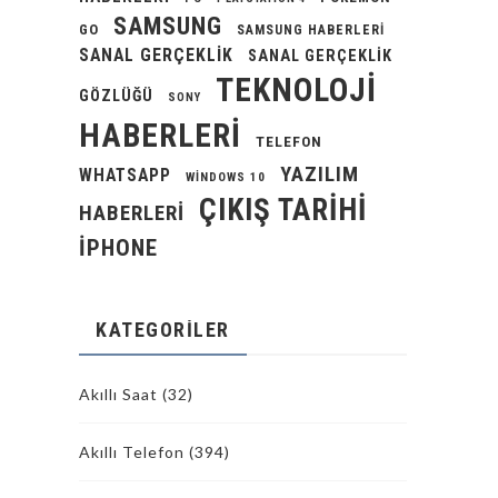
SAMSUNG
GO
SAMSUNG HABERLERI
SANAL GERÇEKLIK
SANAL GERÇEKLIK
TEKNOLOJI
GÖZLÜĞÜ
SONY
HABERLERI
TELEFON
YAZILIM
WHATSAPP
WINDOWS 10
ÇIKIŞ TARIHI
HABERLERI
İPHONE
KATEGORILER
Akıllı Saat
(32)
Akıllı Telefon
(394)