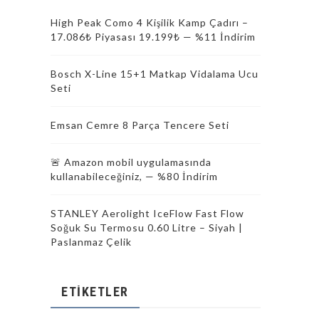
High Peak Como 4 Kişilik Kamp Çadırı –
17.086₺ Piyasası 19.199₺ — %11 İndirim
Bosch X-Line 15+1 Matkap Vidalama Ucu
Seti
Emsan Cemre 8 Parça Tencere Seti
🚨 Amazon mobil uygulamasında
kullanabileceğiniz, — %80 İndirim
STANLEY Aerolight IceFlow Fast Flow
Soğuk Su Termosu 0.60 Litre – Siyah |
Paslanmaz Çelik
ETIKETLER