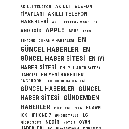
AKILLI TELEFON
AKILLI TELEFON
AKILLI TELEFON
FIYATLARI
HABERLERI
AKILLI TELEFON MODELLERI
APPLE
ANDROID
ASUS
ASUS
EN
DONANIM HABERLERI
ZENFONE
GÜNCEL HABERLER
EN
GÜNCEL HABER SITESI
EN IYI
HABER SITESI
EN IYI HABER SITESI
EN YENI HABERLER
HANGISI
FACEBOOK
FACEBOOK HABERLERI
GÜNCEL HABERLER
GÜNCEL
GÜNDEMDEN
HABER SITESI
HABERLER
HUAWEI
HILELERI
HTC
LG
IOS
IPHONE 7
IPHONE 7 PLUS
NEDIR
OYUN
MICROSOFT
NOTE 7
HABERLERI
POKEMON
PC
PLAYSTATION 4