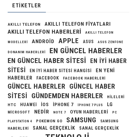
ETIKETLER
AKILLI TELEFON FIYATLARI
AKILLI TELEFON
AKILLI TELEFON HABERLERI
AKILLI TELEFON
APPLE
ANDROID
ASUS
MODELLERI
ASUS ZENFONE
EN GÜNCEL HABERLER
DONANIM HABERLERI
EN GÜNCEL HABER SITESI
EN IYI HABER
SITESI
EN YENI
EN IYI HABER SITESI HANGISI
HABERLER
FACEBOOK
FACEBOOK HABERLERI
GÜNCEL HABERLER
GÜNCEL HABER
GÜNDEMDEN HABERLER
SITESI
HILELERI
LG
IOS
IPHONE 7
HUAWEI
HTC
IPHONE 7 PLUS
NEDIR
OYUN HABERLERI
MICROSOFT
NOTE 7
PC
SAMSUNG
POKEMON GO
SAMSUNG
PLAYSTATION 4
SANAL GERÇEKLIK
SANAL GERÇEKLIK
HABERLERI