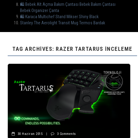
🛍️ Bebek Alt Açma Bakım Çantası Bebek Bakım Çantası
Bebek Organizer Çanta
🛍 Karaca Multichef Stand Mikser Shiny Black
Stanley The Aerolight Transit Mug Termos Bardak
TAG ARCHIVES: RAZER TARTARUS INCELEME
TEKNOLOJI
30 Haziran 2015
|
3 Comments