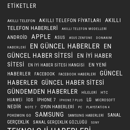
ETIKETLER
AKILLI
AKILLI TELEFON FIYATLARI
AKILLI TELEFON
TELEFON HABERLERI
AKILLI TELEFON MODELLERI
APPLE
ANDROID
ASUS
DONANIM
ASUS ZENFONE
EN GÜNCEL HABERLER
EN
HABERLERI
GÜNCEL HABER SITESI
EN IYI HABER
SITESI
EN YENI
EN IYI HABER SITESI HANGISI
GÜNCEL
HABERLER
FACEBOOK
FACEBOOK HABERLERI
HABERLER
GÜNCEL HABER SITESI
GÜNDEMDEN HABERLER
HILELERI
HTC
LG
IOS
IPHONE 7
HUAWEI
MICROSOFT
IPHONE 7 PLUS
NEDIR
OYUN HABERLERI
NOTE 7
PC
PLAYSTATION 4
SAMSUNG
SANAL
POKEMON GO
SAMSUNG HABERLERI
GERÇEKLIK
SANAL GERÇEKLIK GÖZLÜĞÜ
SONY