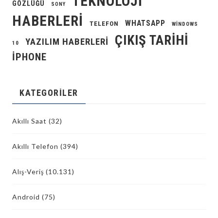
TEKNOLOJI
GÖZLÜĞÜ
SONY
HABERLERI
WHATSAPP
TELEFON
WINDOWS
ÇIKIŞ TARIHI
YAZILIM HABERLERI
10
İPHONE
KATEGORILER
Akıllı Saat
(32)
Akıllı Telefon
(394)
Alış-Veriş
(10.131)
Android
(75)