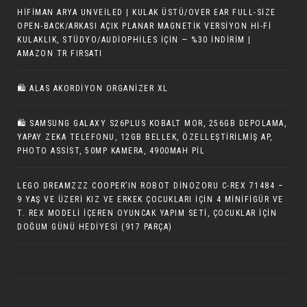
HIFIMAN ARYA UNVEILED | KULAK ÜSTÜ/OVER EAR FULL-SIZE
OPEN-BACK/ARKASI AÇIK PLANAR MAGNETIK VERSIYON HI-FI
KULAKLIK, STÜDYO/AUDIOPHILES IÇIN — %30 İNDIRIM |
AMAZON TR FIRSATI
🛍️ ALAS AKORDIYON ORGANIZER XL
🛍 SAMSUNG GALAXY S26PLUS KOBALT MOR, 256GB DEPOLAMA,
YAPAY ZEKA TELEFONU, 12GB BELLEK, ÖZELLEŞTIRILMIŞ AP,
PHOTO ASSIST, 50MP KAMERA, 4900MAH PIL
LEGO DREAMZZZ COOPER’IN ROBOT DINOZORU C-REX 71484 –
9 YAŞ VE ÜZERI KIZ VE ERKEK ÇOCUKLARI İÇIN 4 MINIFIGÜR VE
T. REX MODELI İÇEREN OYUNCAK YAPIM SETI, ÇOCUKLAR IÇIN
DOĞUM GÜNÜ HEDIYESI (917 PARÇA)