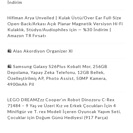
İndirim
Hifiman Arya Unveiled | Kulak Üstü/Over Ear Full-Size
Open-Back/Arkası Açık Planar Magnetik Versiyon Hi-Fi
Kulaklık, Stüdyo/Audiophiles için — %30 İndirim |
Amazon TR Fırsatı
🛍️ Alas Akordiyon Organizer Xl
🛍 Samsung Galaxy S26Plus Kobalt Mor, 256GB
Depolama, Yapay Zeka Telefonu, 12GB Bellek,
Özelleştirilmiş AP, Photo Assist, 50MP Kamera,
4900mAh Pil
LEGO DREAMZzz Cooper’ın Robot Dinozoru C-Rex
71484 – 9 Yaş ve Üzeri Kız ve Erkek Çocukları İçin 4
Minifigür ve T. rex Modeli İçeren Oyuncak Yapım Seti,
Çocuklar için Doğum Günü Hediyesi (917 Parça)