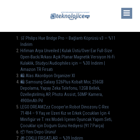
🛒 Philips Hue Bridge Pro – Bağlantı Köprüsü v3 — %11
İndirim
Hifiman Arya Unveiled | Kulak Üstü/Over Ear Full-Size
Open-Back/Arkası Açık Planar Magnetik Versiyon Hi-Fi
Kulaklık, Stüdyo/Audiophiles için — %30 İndirim |
Amazon TR Fırsatı
🛍️ Alas Akordiyon Organizer Xl
🛍 Samsung Galaxy S26Plus Kobalt Mor, 256GB
Depolama, Yapay Zeka Telefonu, 12GB Bellek,
Özelleştirilmiş AP, Photo Assist, 50MP Kamera,
4900mAh Pil
LEGO DREAMZzz Cooper’ın Robot Dinozoru C-Rex
71484 – 9 Yaş ve Üzeri Kız ve Erkek Çocukları İçin 4
Minifigür ve T. rex Modeli İçeren Oyuncak Yapım Seti,
Çocuklar için Doğum Günü Hediyesi (917 Parça)
📦 Yeni Depo Ürünü!
🎁 ÇOKLU FIRSATLAR — %39 İndirim