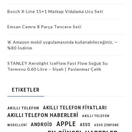
Bosch X-Line 15+1 Matkap Vidalama Ucu Seti
Emsan Cemre 8 Parça Tencere Seti
🚨 Amazon mobil uygulamasında kullanabileceğiniz, —
%80 İndirim
STANLEY Aerolight IceFlow Fast Flow Soğuk Su
Termosu 0.60 Litre – Siyah | Paslanmaz Çelik
ETIKETLER
AKILLI TELEFON FIYATLARI
AKILLI TELEFON
AKILLI TELEFON HABERLERI
AKILLI TELEFON
APPLE
ANDROID
ASUS
MODELLERI
ASUS ZENFONE