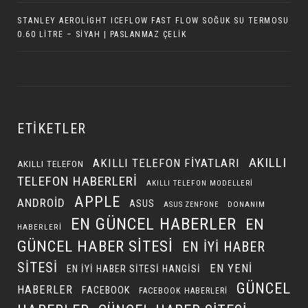
STANLEY AEROLIGHT ICEFLOW FAST FLOW SOĞUK SU TERMOSU
0.60 LITRE – SIYAH | PASLANMAZ ÇELIK
ETIKETLER
AKILLI
AKILLI TELEFON FIYATLARI
AKILLI TELEFON
TELEFON HABERLERI
AKILLI TELEFON MODELLERI
APPLE
ANDROID
ASUS
DONANIM
ASUS ZENFONE
EN GÜNCEL HABERLER
EN
HABERLERI
GÜNCEL HABER SITESI
EN IYI HABER
SITESI
EN YENI
EN IYI HABER SITESI HANGISI
GÜNCEL
HABERLER
FACEBOOK
FACEBOOK HABERLERI