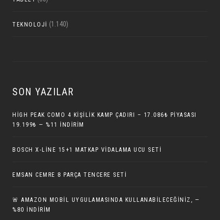
(1.140)
TEKNOLOJI
SON YAZILAR
HIGH PEAK COMO 4 KIŞILIK KAMP ÇADIRI – 17.086₺ PIYASASI
19.199₺ — %11 İNDIRIM
BOSCH X-LINE 15+1 MATKAP VIDALAMA UCU SETI
EMSAN CEMRE 8 PARÇA TENCERE SETI
🚨 AMAZON MOBIL UYGULAMASINDA KULLANABILECEĞINIZ, —
%80 İNDIRIM