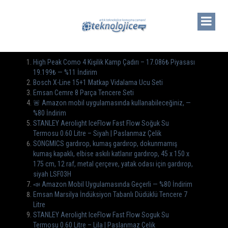
High Peak Como 4 Kişilik Kamp Çadırı – 17.086₺ Piyasası
19.199₺ — %11 İndirim
Bosch X-Line 15+1 Matkap Vidalama Ucu Seti
Emsan Cemre 8 Parça Tencere Seti
🚨 Amazon mobil uygulamasında kullanabileceğiniz, —
%80 İndirim
STANLEY Aerolight IceFlow Fast Flow Soğuk Su
Termosu 0.60 Litre – Siyah | Paslanmaz Çelik
SONGMICS gardırop, kumaş gardırop, dokunmamış
kumaş kapaklı, elbise askılı katlanır gardırop, 45 x 150 x
175 cm, 12 raf, metal çerçeve, yatak odası için gardırop,
siyah LSF03H
📣 Amazon Mobil Uygulamasında Geçerli — %80 İndirim
Emsan Marsilya İndüksiyon Tabanlı Düdüklü Tencere 7
Litre
STANLEY Aerolight IceFlow Fast Flow Soguk Su
Termosu 0.60 Litre – Lila | Paslanmaz Çelik