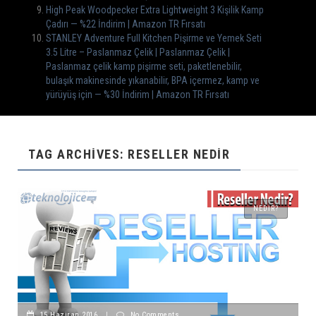
High Peak Woodpecker Extra Lightweight 3 Kişilik Kamp
Çadırı — %22 İndirim | Amazon TR Fırsatı
STANLEY Adventure Full Kitchen Pişirme ve Yemek Seti
3.5 Litre – Paslanmaz Çelik | Paslanmaz Çelik |
Paslanmaz çelik kamp pişirme seti, paketlenebilir,
bulaşık makinesinde yıkanabilir, BPA içermez, kamp ve
yürüyüş için — %30 İndirim | Amazon TR Fırsatı
TAG ARCHIVES: RESELLER NEDIR
NEDIR?
15 Haziran 2016
|
No Comments