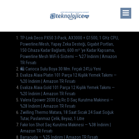
TP-Link Deco PX50 3-Pack, AX3000 + G1500, 1 GHz CPU,
Powerline/Mesh, Yapay Zeka Desteği, Gigabit Portları,
150 Cihaza Kadar Bağlantı, 600 m² ‘ye Kadar Kapsama,
Powerline Mesh WiFi 6 Sistemi — %27 İndirim | Amazon
TR Fırsatı
🛍️ Carioca Sulu Boya 30 Mm. Fırçalı 24’Lü Yeni
Evaliza Alaia Platin 101 Parça 12 Kişilik Yemek Takımı —
%20 İndirim | Amazon TR Fırsatı
Evaliza Alaia Gold 101 Parça 12 Kişilik Yemek Takımı —
%20 İndirim | Amazon TR Fırsatı
Valera Epower 2030 Eq Rc D Saç Kurutma Makinesi —
%28 İndirim | Amazon TR Fırsatı
Zwilling Thermo Matara, 18 Saat Sıcak 24 Saat Soğuk
Tutar, Paslanmaz Çelik, Beyaz, 1 Litre
Fakir Ion Shot Saç Kurutma Makinesi — %38 İndirim |
Amazon TR Fırsatı
Barracuda — %25 İndirim | Amazon TR Fırsatı