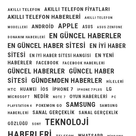
AKILLI TELEFON FIYATLARI
AKILLI TELEFON
AKILLI TELEFON HABERLERI
AKILLI TELEFON
APPLE
ANDROID
ASUS
MODELLERI
ASUS ZENFONE
EN GÜNCEL HABERLER
DONANIM HABERLERI
EN GÜNCEL HABER SITESI
EN IYI HABER
SITESI
EN YENI
EN IYI HABER SITESI HANGISI
HABERLER
FACEBOOK
FACEBOOK HABERLERI
GÜNCEL HABERLER
GÜNCEL HABER
GÜNDEMDEN HABERLER
SITESI
HILELERI
LG
IOS
IPHONE 7
HUAWEI
HTC
IPHONE 7 PLUS
NEDIR
OYUN HABERLERI
MICROSOFT
NOTE 7
PC
SAMSUNG
POKEMON GO
SAMSUNG
PLAYSTATION 4
SANAL GERÇEKLIK
SANAL GERÇEKLIK
HABERLERI
TEKNOLOJI
GÖZLÜĞÜ
SONY
HABERLERI
WHATSAPP