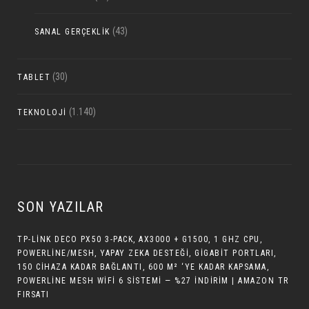
(43)
SANAL GERÇEKLIK
(30)
TABLET
(1.140)
TEKNOLOJI
SON YAZILAR
TP-LINK DECO PX50 3-PACK, AX3000 + G1500, 1 GHZ CPU,
POWERLINE/MESH, YAPAY ZEKA DESTEĞI, GIGABIT PORTLARI,
150 CIHAZA KADAR BAĞLANTI, 600 M² ‘YE KADAR KAPSAMA,
POWERLINE MESH WIFI 6 SISTEMI — %27 İNDIRIM | AMAZON TR
FIRSATI