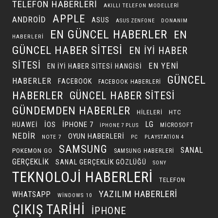
TELEFON HABERLERI
AKILLI TELEFON MODELLERI
APPLE
ANDROID
ASUS
DONANIM
ASUS ZENFONE
EN GÜNCEL HABERLER
EN
HABERLERI
GÜNCEL HABER SITESI
EN IYI HABER
SITESI
EN YENI
EN IYI HABER SITESI HANGISI
GÜNCEL
HABERLER
FACEBOOK
FACEBOOK HABERLERI
HABERLER
GÜNCEL HABER SITESI
GÜNDEMDEN HABERLER
HILELERI
HTC
LG
IOS
IPHONE 7
HUAWEI
MICROSOFT
IPHONE 7 PLUS
NEDIR
OYUN HABERLERI
NOTE 7
PC
PLAYSTATION 4
SAMSUNG
SANAL
POKEMON GO
SAMSUNG HABERLERI
GERÇEKLIK
SANAL GERÇEKLIK GÖZLÜĞÜ
SONY
TEKNOLOJI HABERLERI
TELEFON
YAZILIM HABERLERI
WHATSAPP
WINDOWS 10
ÇIKIŞ TARIHI
İPHONE