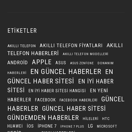
ETIKETLER
AKILLI
AKILLI TELEFON FIYATLARI
AKILLI TELEFON
TELEFON HABERLERI
AKILLI TELEFON MODELLERI
APPLE
ANDROID
ASUS
DONANIM
ASUS ZENFONE
EN GÜNCEL HABERLER
EN
HABERLERI
GÜNCEL HABER SITESI
EN IYI HABER
SITESI
EN YENI
EN IYI HABER SITESI HANGISI
GÜNCEL
HABERLER
FACEBOOK
FACEBOOK HABERLERI
HABERLER
GÜNCEL HABER SITESI
GÜNDEMDEN HABERLER
HILELERI
HTC
LG
IOS
IPHONE 7
HUAWEI
MICROSOFT
IPHONE 7 PLUS