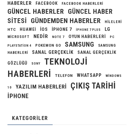
HABERLER
FACEBOOK
FACEBOOK HABERLERI
GÜNCEL HABERLER
GÜNCEL HABER
GÜNDEMDEN HABERLER
SITESI
HILELERI
LG
IOS
IPHONE 7
HUAWEI
HTC
IPHONE 7 PLUS
NEDIR
OYUN HABERLERI
MICROSOFT
NOTE 7
PC
SAMSUNG
POKEMON GO
SAMSUNG
PLAYSTATION 4
SANAL GERÇEKLIK
SANAL GERÇEKLIK
HABERLERI
TEKNOLOJI
GÖZLÜĞÜ
SONY
HABERLERI
WHATSAPP
TELEFON
WINDOWS
ÇIKIŞ TARIHI
YAZILIM HABERLERI
10
İPHONE
KATEGORILER