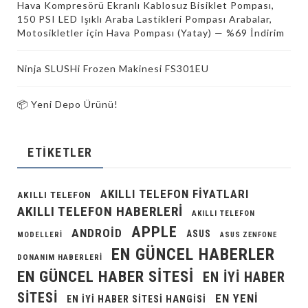
Hava Kompresörü Ekranlı Kablosuz Bisiklet Pompası,
150 PSI LED Işıklı Araba Lastikleri Pompası Arabalar,
Motosikletler için Hava Pompası (Yatay) — %69 İndirim
Ninja SLUSHi Frozen Makinesi FS301EU
📦 Yeni Depo Ürünü!
ETIKETLER
AKILLI TELEFON FIYATLARI
AKILLI TELEFON
AKILLI TELEFON HABERLERI
AKILLI TELEFON
APPLE
ANDROID
ASUS
MODELLERI
ASUS ZENFONE
EN GÜNCEL HABERLER
DONANIM HABERLERI
EN GÜNCEL HABER SITESI
EN IYI HABER
SITESI
EN YENI
EN IYI HABER SITESI HANGISI