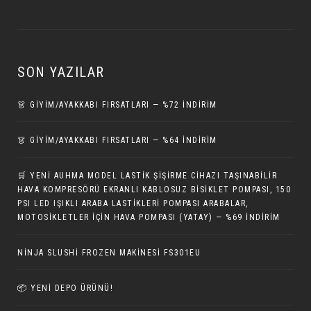
SON YAZILAR
👗 GİYİM/AYAKKABI FIRSATLARI — %72 İNDIRIM
👗 GİYİM/AYAKKABI FIRSATLARI — %64 İNDIRIM
🛒 YENI AUHMA MODEL LASTIK ŞIŞIRME CIHAZI TAŞINABILIR
HAVA KOMPRESÖRÜ EKRANLI KABLOSUZ BISIKLET POMPASI, 150
PSI LED IŞIKLI ARABA LASTIKLERI POMPASI ARABALAR,
MOTOSIKLETLER IÇIN HAVA POMPASI (YATAY) — %69 İNDIRIM
NINJA SLUSHI FROZEN MAKINESI FS301EU
📦 YENI DEPO ÜRÜNÜ!