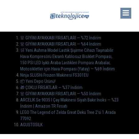
👗 GİYİM/AYAKKABI FIRSATLARI — %72 İndirim
👗 GİYİM/AYAKKABI FIRSATLARI — %64 İndirim
🛒 Yeni Auhma Model Lastik Şişirme Cihazı Taşınabilir
Hava Kompresörü Ekranlı Kablosuz Bisiklet Pompası,
150 PSI LED Işıklı Araba Lastikleri Pompası Arabalar,
Motosikletler için Hava Pompası (Yatay) — %69 İndirim
Ninja SLUSHi Frozen Makinesi FS301EU
📦 Yeni Depo Ürünü!
🎁 ÇOKLU FIRSATLAR — %37 İndirim
👗 GİYİM/AYAKKABI FIRSATLARI — %50 İndirim
ARCELIK Se 9035 I Çay Makinesi Siyah Bakır Inoks — %23
İndirim | Amazon TR Fırsatı
LEGO The Legend of Zelda Great Deku Tree 2’si 1 Arada
77092
AGUSTOSILK