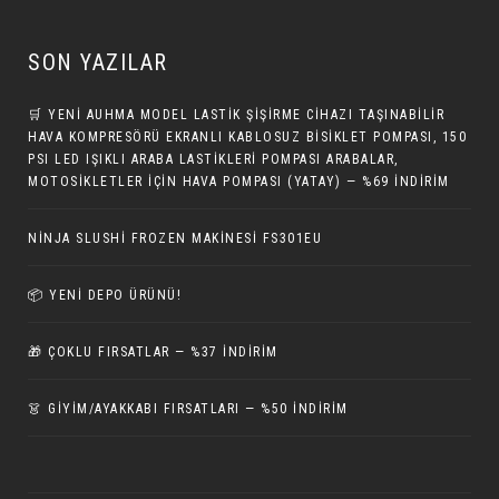
SON YAZILAR
🛒 YENI AUHMA MODEL LASTIK ŞIŞIRME CIHAZI TAŞINABILIR
HAVA KOMPRESÖRÜ EKRANLI KABLOSUZ BISIKLET POMPASI, 150
PSI LED IŞIKLI ARABA LASTIKLERI POMPASI ARABALAR,
MOTOSIKLETLER IÇIN HAVA POMPASI (YATAY) — %69 İNDIRIM
NINJA SLUSHI FROZEN MAKINESI FS301EU
📦 YENI DEPO ÜRÜNÜ!
🎁 ÇOKLU FIRSATLAR — %37 İNDIRIM
👗 GİYİM/AYAKKABI FIRSATLARI — %50 İNDIRIM