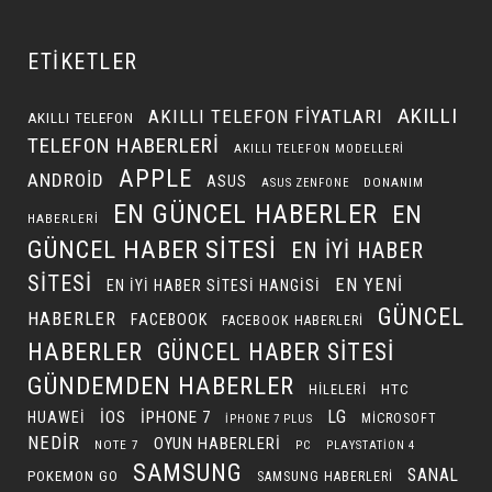
ETIKETLER
AKILLI
AKILLI TELEFON FIYATLARI
AKILLI TELEFON
TELEFON HABERLERI
AKILLI TELEFON MODELLERI
APPLE
ANDROID
ASUS
DONANIM
ASUS ZENFONE
EN GÜNCEL HABERLER
EN
HABERLERI
GÜNCEL HABER SITESI
EN IYI HABER
SITESI
EN YENI
EN IYI HABER SITESI HANGISI
GÜNCEL
HABERLER
FACEBOOK
FACEBOOK HABERLERI
HABERLER
GÜNCEL HABER SITESI
GÜNDEMDEN HABERLER
HILELERI
HTC
LG
IOS
IPHONE 7
HUAWEI
MICROSOFT
IPHONE 7 PLUS
NEDIR
OYUN HABERLERI
NOTE 7
PC
PLAYSTATION 4
SAMSUNG
SANAL
POKEMON GO
SAMSUNG HABERLERI