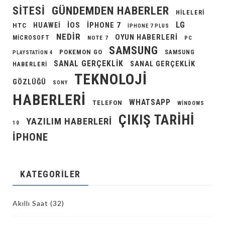
GÜNDEMDEN HABERLER
SITESI
HILELERI
LG
IOS
IPHONE 7
HUAWEI
HTC
IPHONE 7 PLUS
NEDIR
OYUN HABERLERI
MICROSOFT
NOTE 7
PC
SAMSUNG
POKEMON GO
SAMSUNG
PLAYSTATION 4
SANAL GERÇEKLIK
SANAL GERÇEKLIK
HABERLERI
TEKNOLOJI
GÖZLÜĞÜ
SONY
HABERLERI
WHATSAPP
TELEFON
WINDOWS
ÇIKIŞ TARIHI
YAZILIM HABERLERI
10
İPHONE
KATEGORILER
Akıllı Saat
(32)