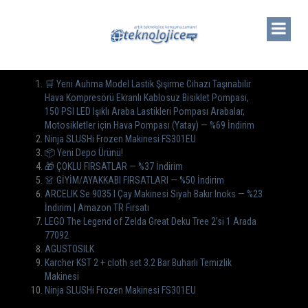
🛒 Yeni Auhma Model Lastik Şişirme Cihazı Taşınabilir
Hava Kompresörü Ekranlı Kablosuz Bisiklet Pompası,
150 PSI LED Işıklı Araba Lastikleri Pompası Arabalar,
Motosikletler için Hava Pompası (Yatay) — %69 İndirim
Ninja SLUSHi Frozen Makinesi FS301EU
📦 Yeni Depo Ürünü!
🎁 ÇOKLU FIRSATLAR — %37 İndirim
👗 GİYİM/AYAKKABI FIRSATLARI — %50 İndirim
ARCELIK Se 9035 I Çay Makinesi Siyah Bakır Inoks — %23
İndirim | Amazon TR Fırsatı
LEGO The Legend of Zelda Great Deku Tree 2’si 1 Arada
77092
AGUSTOSILK
Karcher KST 2 + cloth set 3.2 Bar Buharlı Temizlik
Makinesi
Ninja SLUSHi Frozen Makinesi FS301EU