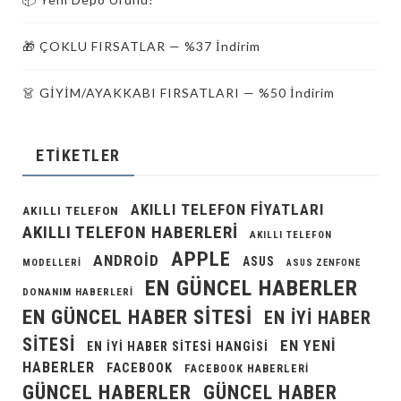
🎁 ÇOKLU FIRSATLAR — %37 İndirim
👗 GİYİM/AYAKKABI FIRSATLARI — %50 İndirim
ETIKETLER
AKILLI TELEFON FIYATLARI
AKILLI TELEFON
AKILLI TELEFON HABERLERI
AKILLI TELEFON
APPLE
ANDROID
ASUS
MODELLERI
ASUS ZENFONE
EN GÜNCEL HABERLER
DONANIM HABERLERI
EN GÜNCEL HABER SITESI
EN IYI HABER
SITESI
EN YENI
EN IYI HABER SITESI HANGISI
HABERLER
FACEBOOK
FACEBOOK HABERLERI
GÜNCEL HABERLER
GÜNCEL HABER