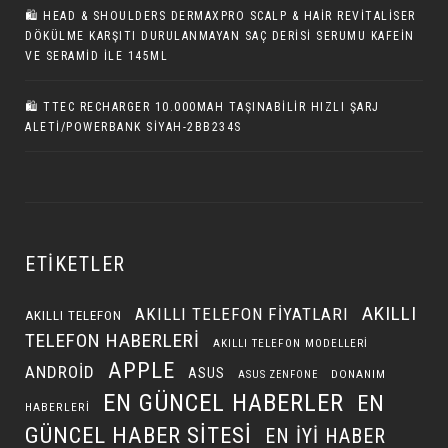
🛍️ HEAD & SHOULDERS DERMAXPRO SCALP & HAIR REVITALISER
DÖKÜLME KARŞITI DURULANMAYAN SAÇ DERISI SERUMU KAFEIN
VE SERAMID ILE 145ML
🛍 TTEC RECHARGER 10.000MAH TAŞINABILIR HIZLI ŞARJ
ALETI/POWERBANK SIYAH-2BB234S
ETIKETLER
AKILLI
AKILLI TELEFON FIYATLARI
AKILLI TELEFON
TELEFON HABERLERI
AKILLI TELEFON MODELLERI
APPLE
ANDROID
ASUS
DONANIM
ASUS ZENFONE
EN GÜNCEL HABERLER
EN
HABERLERI
GÜNCEL HABER SITESI
EN IYI HABER