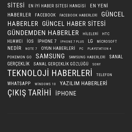
SITESI
EN YENI
EN IYI HABER SITESI HANGISI
GÜNCEL
HABERLER
FACEBOOK
FACEBOOK HABERLERI
HABERLER
GÜNCEL HABER SITESI
GÜNDEMDEN HABERLER
HILELERI
HTC
LG
IOS
IPHONE 7
HUAWEI
MICROSOFT
IPHONE 7 PLUS
NEDIR
OYUN HABERLERI
NOTE 7
PC
PLAYSTATION 4
SAMSUNG
SANAL
POKEMON GO
SAMSUNG HABERLERI
GERÇEKLIK
SANAL GERÇEKLIK GÖZLÜĞÜ
SONY
TEKNOLOJI HABERLERI
TELEFON
YAZILIM HABERLERI
WHATSAPP
WINDOWS 10
ÇIKIŞ TARIHI
İPHONE