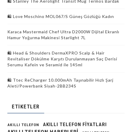
🛍 Stanley The Aerolight Transit Mug Termos Bardak
🛍 Love Moschino MOL067/S Güneş Gözlüğü Kadın
Karaca Mastermaid Chef Ultra D2000W Dijital Ekranlı
Hamur Yoğurma Makinesi Starlight 7L
🛍️ Head & Shoulders DermaXPRO Scalp & Hair
Revitaliser Dökülme Karşıtı Durulanmayan Saç Derisi
Serumu Kafein ve Seramid ile 145ml
🛍 Ttec ReCharger 10.000mAh Taşınabilir Hızlı Şarj
Aleti/Powerbank Siyah-2BB234S
ETIKETLER
AKILLI TELEFON FIYATLARI
AKILLI TELEFON
AKILLI TELEFON HABERLERI