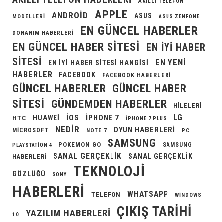
AKILLI TELEFON
APPLE
ANDROID
ASUS
MODELLERI
ASUS ZENFONE
EN GÜNCEL HABERLER
DONANIM HABERLERI
EN GÜNCEL HABER SITESI
EN IYI HABER
SITESI
EN YENI
EN IYI HABER SITESI HANGISI
HABERLER
FACEBOOK
FACEBOOK HABERLERI
GÜNCEL HABERLER
GÜNCEL HABER
GÜNDEMDEN HABERLER
SITESI
HILELERI
LG
IOS
IPHONE 7
HUAWEI
HTC
IPHONE 7 PLUS
NEDIR
OYUN HABERLERI
MICROSOFT
NOTE 7
PC
SAMSUNG
POKEMON GO
SAMSUNG
PLAYSTATION 4
SANAL GERÇEKLIK
SANAL GERÇEKLIK
HABERLERI
TEKNOLOJI
GÖZLÜĞÜ
SONY
HABERLERI
WHATSAPP
TELEFON
WINDOWS
ÇIKIŞ TARIHI
YAZILIM HABERLERI
10