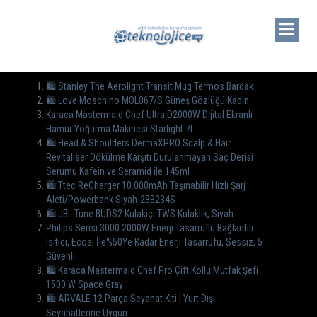
🛍 Stanley The Aerolight Transit Mug Termos Bardak
🛍 Love Moschino MOL067/S Güneş Gözlüğü Kadın
Karaca Mastermaid Chef Ultra D2000W Dijital Ekranlı
Hamur Yoğurma Makinesi Starlight 7L
🛍️ Head & Shoulders DermaXPRO Scalp & Hair
Revitaliser Dökülme Karşıtı Durulanmayan Saç Derisi
Serumu Kafein ve Seramid ile 145ml
🛍 Ttec ReCharger 10.000mAh Taşınabilir Hızlı Şarj
Aleti/Powerbank Siyah-2BB234S
🛍 JBL Tune BUDS2 Kulakiçi TWS Kulaklık, Siyah
Philips Serisi 3000 2000W Enerji Tasarruflu Bağlantılı
Isıtıcı, Ecoaı İle%50Ye Kadar Enerji Tasarrufu, Sessiz, 5
Güvenli
🛍 Karaca Mastermaid Chef Pro Çift Kollu Mutfak Şefi
1500 W Space Gray
🛍️ ARVALE 12 Parça Seyahat Kiti | Yurt Dışı
Seyahatlerine Uygun