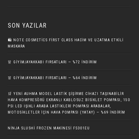
SON YAZILAR
🛍️ NOTE COSMETICS FIRST CLASS HACIM VE UZATMA ETKILI
MASKARA
👗 GİYİM/AYAKKABI FIRSATLARI — %72 İNDIRIM
👗 GİYİM/AYAKKABI FIRSATLARI — %64 İNDIRIM
🛒 YENI AUHMA MODEL LASTIK ŞIŞIRME CIHAZI TAŞINABILIR
HAVA KOMPRESÖRÜ EKRANLI KABLOSUZ BISIKLET POMPASI, 150
PSI LED IŞIKLI ARABA LASTIKLERI POMPASI ARABALAR,
MOTOSIKLETLER IÇIN HAVA POMPASI (YATAY) — %69 İNDIRIM
NINJA SLUSHI FROZEN MAKINESI FS301EU