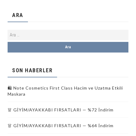
ARA
SON HABERLER
🛍️ Note Cosmetics First Class Hacim ve Uzatma Etkili
Maskara
👗 GİYİM/AYAKKABI FIRSATLARI — %72 İndirim
👗 GİYİM/AYAKKABI FIRSATLARI — %64 İndirim