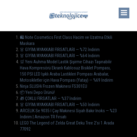
🛍️ Note Cosmetics First Class Hacim ve Uzatma Etkili
Maskara
👗 GİYİM/AYAKKABI FIRSATLARI — %72 İndirim
👗 GİYİM/AYAKKABI FIRSATLARI — %64 İndirim
🛒 Yeni Auhma Model Lastik Şişirme Cihazı Taşınabilir
Hava Kompresörü Ekranlı Kablosuz Bisiklet Pompası,
150 PSI LED Işıklı Araba Lastikleri Pompası Arabalar,
Motosikletler için Hava Pompası (Yatay) — %69 İndirim
Ninja SLUSHi Frozen Makinesi FS301EU
📦 Yeni Depo Ürünü!
🎁 ÇOKLU FIRSATLAR — %37 İndirim
👗 GİYİM/AYAKKABI FIRSATLARI — %50 İndirim
ARCELIK Se 9035 I Çay Makinesi Siyah Bakır Inoks — %23
İndirim | Amazon TR Fırsatı
LEGO The Legend of Zelda Great Deku Tree 2’si 1 Arada
77092