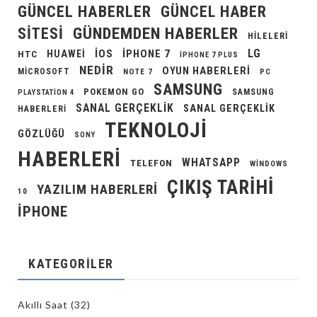
GÜNCEL HABERLER
GÜNCEL HABER
GÜNDEMDEN HABERLER
SITESI
HILELERI
LG
IOS
IPHONE 7
HUAWEI
HTC
IPHONE 7 PLUS
NEDIR
OYUN HABERLERI
MICROSOFT
NOTE 7
PC
SAMSUNG
POKEMON GO
SAMSUNG
PLAYSTATION 4
SANAL GERÇEKLIK
SANAL GERÇEKLIK
HABERLERI
TEKNOLOJI
GÖZLÜĞÜ
SONY
HABERLERI
WHATSAPP
TELEFON
WINDOWS
ÇIKIŞ TARIHI
YAZILIM HABERLERI
10
İPHONE
KATEGORILER
Akıllı Saat
(32)