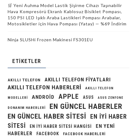
🛒 Yeni Auhma Model Lastik Şişirme Cihazı Taşınabilir
Hava Kompresörü Ekranlı Kablosuz Bisiklet Pompası,
150 PSI LED Işıklı Araba Lastikleri Pompası Arabalar,
Motosikletler için Hava Pompası (Yatay) — %69 İndirim
Ninja SLUSHi Frozen Makinesi FS301EU
ETIKETLER
AKILLI TELEFON FIYATLARI
AKILLI TELEFON
AKILLI TELEFON HABERLERI
AKILLI TELEFON
APPLE
ANDROID
ASUS
MODELLERI
ASUS ZENFONE
EN GÜNCEL HABERLER
DONANIM HABERLERI
EN GÜNCEL HABER SITESI
EN IYI HABER
SITESI
EN YENI
EN IYI HABER SITESI HANGISI
HABERLER
FACEBOOK
FACEBOOK HABERLERI