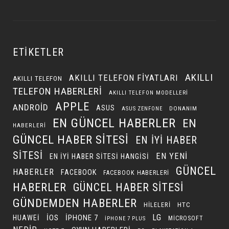
ETIKETLER
AKILLI
AKILLI TELEFON FIYATLARI
AKILLI TELEFON
TELEFON HABERLERI
AKILLI TELEFON MODELLERI
APPLE
ANDROID
ASUS
DONANIM
ASUS ZENFONE
EN GÜNCEL HABERLER
EN
HABERLERI
GÜNCEL HABER SITESI
EN IYI HABER
SITESI
EN YENI
EN IYI HABER SITESI HANGISI
GÜNCEL
HABERLER
FACEBOOK
FACEBOOK HABERLERI
HABERLER
GÜNCEL HABER SITESI
GÜNDEMDEN HABERLER
HILELERI
HTC
LG
IOS
IPHONE 7
HUAWEI
MICROSOFT
IPHONE 7 PLUS