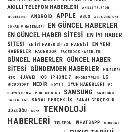
AKILLI TELEFON HABERLERI
AKILLI TELEFON
APPLE
ANDROID
ASUS
MODELLERI
ASUS ZENFONE
EN GÜNCEL HABERLER
DONANIM HABERLERI
EN GÜNCEL HABER SITESI
EN IYI HABER
SITESI
EN YENI
EN IYI HABER SITESI HANGISI
HABERLER
FACEBOOK
FACEBOOK HABERLERI
GÜNCEL HABERLER
GÜNCEL HABER
GÜNDEMDEN HABERLER
SITESI
HILELERI
LG
IOS
IPHONE 7
HUAWEI
HTC
IPHONE 7 PLUS
NEDIR
OYUN HABERLERI
MICROSOFT
NOTE 7
PC
SAMSUNG
POKEMON GO
SAMSUNG
PLAYSTATION 4
SANAL GERÇEKLIK
SANAL GERÇEKLIK
HABERLERI
TEKNOLOJI
GÖZLÜĞÜ
SONY
HABERLERI
WHATSAPP
TELEFON
WINDOWS