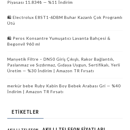
Piyasası 11.834₺ — %11 İndirim
🛍 Electrolux E8ST1-6DBM Buhar Kazanlı Çok Programlı
Ütü
🛍️ Peros Konsantre Yumuşatıcı Lavanta Bahçesi &
Begonvil 960 ml
Manyetik Filtre – DN50 Giriş Çıkışlı, Rakor Bağlantılı,
Paslanmaz ve Sızdırmaz, Gıdaya Uygun, Sertifikalı, Yerli
Üretim — %30 İndirim | Amazon TR Fırsatı
merkür bebe Ruby Kabin Boy Bebek Arabası Gri — %40
İndirim | Amazon TR Fırsatı
ETIKETLER
AKILLI TELEFON FIYATLARI
AKILLI TELEFON