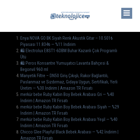
Enya NOVA GO BK Siyah Renk Akustik Gitar – 10.501₺
Piyasası 11.834₺ — %11 İndirim
🛍 Electrolux E8ST1-6DBM Buhar Kazanlı Çok Programlı
Ütü
🛍️ Peros Konsantre Yumuşatıcı Lavanta Bahçesi &
Begonvil 960 ml
Manyetik Filtre – DN50 Giriş Çıkışlı, Rakor Bağlantılı,
Paslanmaz ve Sızdırmaz, Gıdaya Uygun, Sertifikalı, Yerli
Üretim — %30 İndirim | Amazon TR Fırsatı
merkür bebe Ruby Kabin Boy Bebek Arabası Gri — %40
İndirim | Amazon TR Fırsatı
merkür bebe Ruby Kabin Boy Bebek Arabası Siyah — %29
İndirim | Amazon TR Fırsatı
merkür bebe Ruby Kabin Boy Bebek Arabası Yeşil — %40
İndirim | Amazon TR Fırsatı
Chicco Glee Playful Black Bebek Arabası — %42 İndirim |
Amazon TR Fırsatı