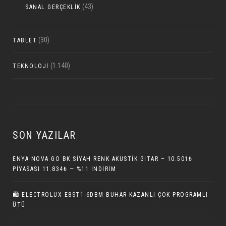
(43)
SANAL GERÇEKLIK
(30)
TABLET
(1.140)
TEKNOLOJI
SON YAZILAR
ENYA NOVA GO BK SIYAH RENK AKUSTIK GITAR – 10.501₺
PIYASASI 11.834₺ — %11 İNDIRIM
🛍 ELECTROLUX E8ST1-6DBM BUHAR KAZANLI ÇOK PROGRAMLI
ÜTÜ