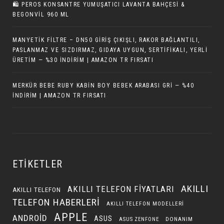
🛍️ PEROS KONSANTRE YUMUŞATICI LAVANTA BAHÇESI &
BEGONVIL 960 ML
MANYETIK FILTRE – DN50 GIRIŞ ÇIKIŞLI, RAKOR BAĞLANTILI,
PASLANMAZ VE SIZDIRMAZ, GIDAYA UYGUN, SERTIFIKALI, YERLI
ÜRETIM — %30 İNDIRIM | AMAZON TR FIRSATI
MERKÜR BEBE RUBY KABIN BOY BEBEK ARABASI GRI — %40
İNDIRIM | AMAZON TR FIRSATI
ETIKETLER
AKILLI
AKILLI TELEFON FIYATLARI
AKILLI TELEFON
TELEFON HABERLERI
AKILLI TELEFON MODELLERI
APPLE
ANDROID
ASUS
DONANIM
ASUS ZENFONE