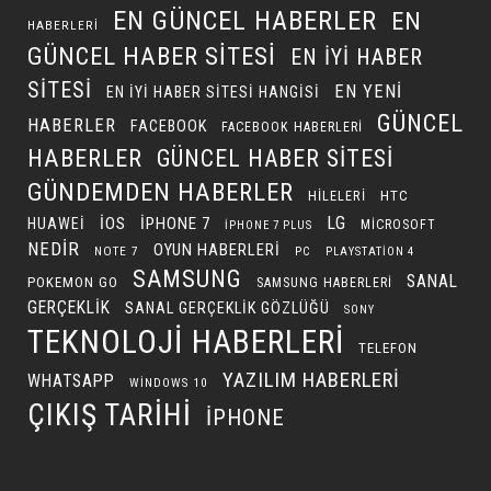
EN GÜNCEL HABERLER
EN
HABERLERI
GÜNCEL HABER SITESI
EN IYI HABER
SITESI
EN YENI
EN IYI HABER SITESI HANGISI
GÜNCEL
HABERLER
FACEBOOK
FACEBOOK HABERLERI
HABERLER
GÜNCEL HABER SITESI
GÜNDEMDEN HABERLER
HILELERI
HTC
LG
IOS
IPHONE 7
HUAWEI
MICROSOFT
IPHONE 7 PLUS
NEDIR
OYUN HABERLERI
NOTE 7
PC
PLAYSTATION 4
SAMSUNG
SANAL
POKEMON GO
SAMSUNG HABERLERI
GERÇEKLIK
SANAL GERÇEKLIK GÖZLÜĞÜ
SONY
TEKNOLOJI HABERLERI
TELEFON
YAZILIM HABERLERI
WHATSAPP
WINDOWS 10
ÇIKIŞ TARIHI
İPHONE