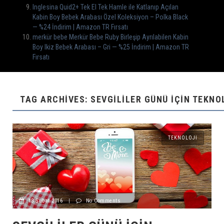
Inglesina Quid2+ Tek El Tek Hamle ile Katlanıp Açılan
Kabin Boy Bebek Arabası Özel Koleksiyon – Polka Black
— %24 İndirim | Amazon TR Fırsatı
merkür bebe Merkür Bebe Ruby Birleşip Ayrılabilen Kabin
Boy Ikiz Bebek Arabası – Gri — %25 İndirim | Amazon TR
Fırsatı
TAG ARCHIVES: SEVGILILER GÜNÜ IÇIN TEKNO
TEKNOLOJI
13 Şubat 2016
|
No Comments