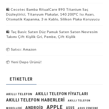
🛍️ Cecotec Bamba RitualCare 890 Titanium Saç
Düzleştirici, Titanyum Plakalar, 140 200°C Isı Ayarı,
Otomatik Kapanma, 3 m Kablo, Silikon Plaka Koruyucu
🛍️ Taç Basic Saten Düz Pamuk Saten Saten Nevresim
Takımı Çift Kişilik Gri, Pembe, Çift Kişilik
📦 Satıcı: Amazon
📦 Yeni Depo Ürünü!
ETIKETLER
AKILLI TELEFON FIYATLARI
AKILLI TELEFON
AKILLI TELEFON HABERLERI
AKILLI TELEFON
APPLE
ANDROID
ASUS
MODELLERI
ASUS ZENFONE