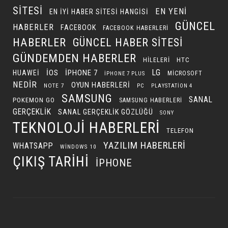
SITESI
EN YENI
EN IYI HABER SITESI HANGISI
GÜNCEL
HABERLER
FACEBOOK
FACEBOOK HABERLERI
HABERLER
GÜNCEL HABER SITESI
GÜNDEMDEN HABERLER
HILELERI
HTC
LG
IOS
IPHONE 7
HUAWEI
MICROSOFT
IPHONE 7 PLUS
NEDIR
OYUN HABERLERI
NOTE 7
PC
PLAYSTATION 4
SAMSUNG
SANAL
POKEMON GO
SAMSUNG HABERLERI
GERÇEKLIK
SANAL GERÇEKLIK GÖZLÜĞÜ
SONY
TEKNOLOJI HABERLERI
TELEFON
YAZILIM HABERLERI
WHATSAPP
WINDOWS 10
ÇIKIŞ TARIHI
İPHONE