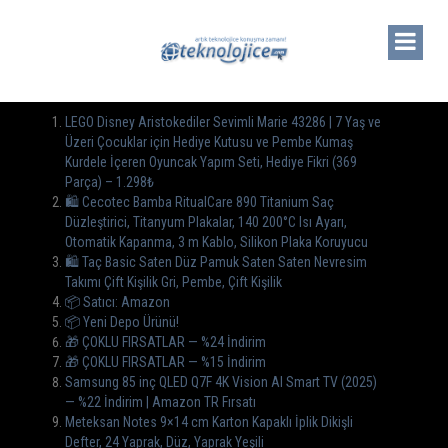
LEGO Disney Aristokediler Sevimli Marie 43286 | 7 Yaş ve
Üzeri Çocuklar için Hediye Kutusu ve Pembe Kumaş
Kurdele İçeren Oyuncak Yapım Seti, Hediye Fikri (369
Parça) – 1.298₺
🛍️ Cecotec Bamba RitualCare 890 Titanium Saç
Düzleştirici, Titanyum Plakalar, 140 200°C Isı Ayarı,
Otomatik Kapanma, 3 m Kablo, Silikon Plaka Koruyucu
🛍️ Taç Basic Saten Düz Pamuk Saten Saten Nevresim
Takımı Çift Kişilik Gri, Pembe, Çift Kişilik
📦 Satıcı: Amazon
📦 Yeni Depo Ürünü!
🎁 ÇOKLU FIRSATLAR — %24 İndirim
🎁 ÇOKLU FIRSATLAR — %15 İndirim
Samsung 85 inç QLED Q7F 4K Vision AI Smart TV (2025)
— %22 İndirim | Amazon TR Fırsatı
Meteksan Notes 9×14 cm Karton Kapaklı İplik Dikişli
Defter, 24 Yaprak, Düz, Yaprak Yeşili