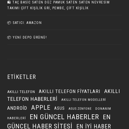
🛍️ TAÇ BASIC SATEN DÜZ PAMUK SATEN SATEN NEVRESIM
TAKIMI ÇIFT KIŞILIK GRI, PEMBE, ÇIFT KIŞILIK
📦 SATICI: AMAZON
📦 YENI DEPO ÜRÜNÜ!
ETIKETLER
AKILLI
AKILLI TELEFON FIYATLARI
AKILLI TELEFON
TELEFON HABERLERI
AKILLI TELEFON MODELLERI
APPLE
ANDROID
ASUS
DONANIM
ASUS ZENFONE
EN GÜNCEL HABERLER
EN
HABERLERI
GÜNCEL HABER SITESI
EN IYI HABER