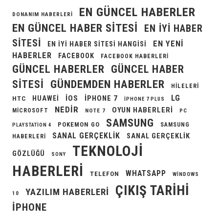
EN GÜNCEL HABERLER
DONANIM HABERLERI
EN GÜNCEL HABER SITESI
EN IYI HABER
SITESI
EN YENI
EN IYI HABER SITESI HANGISI
HABERLER
FACEBOOK
FACEBOOK HABERLERI
GÜNCEL HABERLER
GÜNCEL HABER
GÜNDEMDEN HABERLER
SITESI
HILELERI
LG
IOS
IPHONE 7
HUAWEI
HTC
IPHONE 7 PLUS
NEDIR
OYUN HABERLERI
MICROSOFT
NOTE 7
PC
SAMSUNG
POKEMON GO
SAMSUNG
PLAYSTATION 4
SANAL GERÇEKLIK
SANAL GERÇEKLIK
HABERLERI
TEKNOLOJI
GÖZLÜĞÜ
SONY
HABERLERI
WHATSAPP
TELEFON
WINDOWS
ÇIKIŞ TARIHI
YAZILIM HABERLERI
10
İPHONE