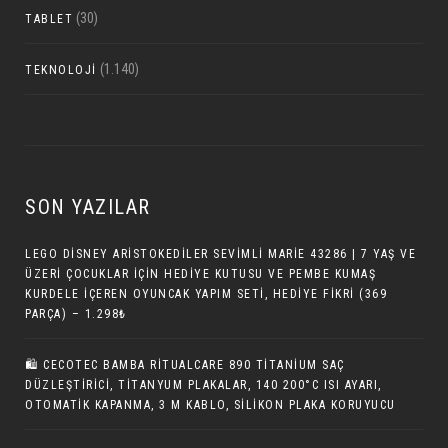
(30)
TABLET
(1.140)
TEKNOLOJI
SON YAZILAR
LEGO DISNEY ARISTOKEDILER SEVIMLI MARIE 43286 | 7 YAŞ VE
ÜZERI ÇOCUKLAR IÇIN HEDIYE KUTUSU VE PEMBE KUMAŞ
KURDELE İÇEREN OYUNCAK YAPIM SETI, HEDIYE FIKRI (369
PARÇA) – 1.298₺
🛍️ CECOTEC BAMBA RITUALCARE 890 TITANIUM SAÇ
DÜZLEŞTIRICI, TITANYUM PLAKALAR, 140 200°C ISI AYARI,
OTOMATIK KAPANMA, 3 M KABLO, SILIKON PLAKA KORUYUCU