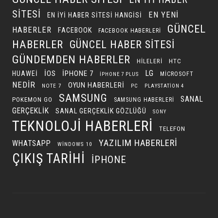
SITESI
EN YENI
EN IYI HABER SITESI HANGISI
GÜNCEL
HABERLER
FACEBOOK
FACEBOOK HABERLERI
HABERLER
GÜNCEL HABER SITESI
GÜNDEMDEN HABERLER
HILELERI
HTC
LG
IOS
IPHONE 7
HUAWEI
MICROSOFT
IPHONE 7 PLUS
NEDIR
OYUN HABERLERI
NOTE 7
PC
PLAYSTATION 4
SAMSUNG
SANAL
POKEMON GO
SAMSUNG HABERLERI
GERÇEKLIK
SANAL GERÇEKLIK GÖZLÜĞÜ
SONY
TEKNOLOJI HABERLERI
TELEFON
YAZILIM HABERLERI
WHATSAPP
WINDOWS 10
ÇIKIŞ TARIHI
İPHONE