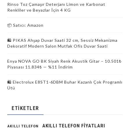
Rinso Toz Çamaşır Deterjanı Limon ve Karbonat
Renkliler ve Beyazlar İçin 4 KG
📦 Satıcı: Amazon
🛍️ PIKAS Ahşap Duvar Saati 32 cm, Sessiz Mekanizma
Dekoratif Modern Salon Mutfak Ofis Duvar Saati
Enya NOVA GO BK Siyah Renk Akustik Gitar – 10.501₺
Piyasası 11.834₺ — %11 İndirim
🛍 Electrolux E8ST1-6DBM Buhar Kazanlı Çok Programlı
Ütü
ETIKETLER
AKILLI TELEFON FIYATLARI
AKILLI TELEFON