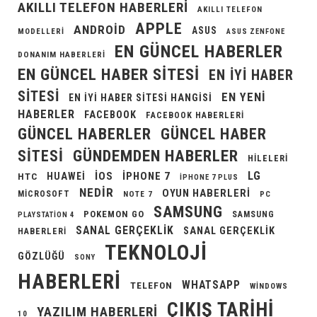
AKILLI TELEFON HABERLERI
AKILLI TELEFON
APPLE
ANDROID
ASUS
MODELLERI
ASUS ZENFONE
EN GÜNCEL HABERLER
DONANIM HABERLERI
EN GÜNCEL HABER SITESI
EN IYI HABER
SITESI
EN YENI
EN IYI HABER SITESI HANGISI
HABERLER
FACEBOOK
FACEBOOK HABERLERI
GÜNCEL HABERLER
GÜNCEL HABER
GÜNDEMDEN HABERLER
SITESI
HILELERI
LG
IOS
IPHONE 7
HUAWEI
HTC
IPHONE 7 PLUS
NEDIR
OYUN HABERLERI
MICROSOFT
NOTE 7
PC
SAMSUNG
POKEMON GO
SAMSUNG
PLAYSTATION 4
SANAL GERÇEKLIK
SANAL GERÇEKLIK
HABERLERI
TEKNOLOJI
GÖZLÜĞÜ
SONY
HABERLERI
WHATSAPP
TELEFON
WINDOWS
ÇIKIŞ TARIHI
YAZILIM HABERLERI
10