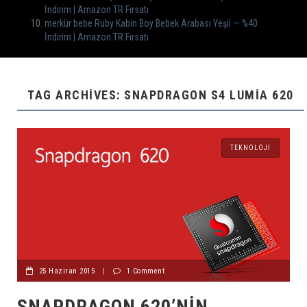
İndirim | Amazon TR Fırsatı
merkür bebe Ruby Kabin Boy Bebek Arabası Yeşil — %40
İndirim | Amazon TR Fırsatı
TAG ARCHIVES: SNAPDRAGON S4 LUMIA 620
TEKNOLOJI
25 Haziran 2015
|
1 Comment
SNAPDRAGON 620’NIN