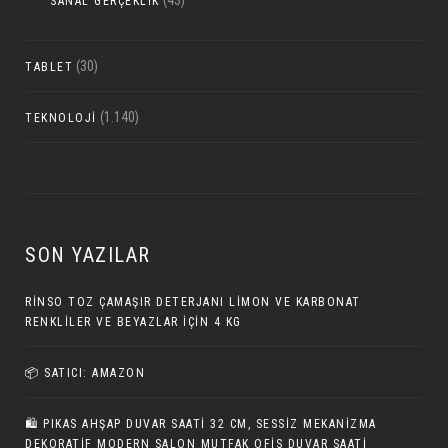
SANAL GERÇEKLIK
(30)
TABLET
(1.140)
TEKNOLOJI
SON YAZILAR
RINSO TOZ ÇAMAŞIR DETERJANI LIMON VE KARBONAT
RENKLILER VE BEYAZLAR İÇIN 4 KG
📦 SATICI: AMAZON
🛍️ PIKAS AHŞAP DUVAR SAATI 32 CM, SESSIZ MEKANIZMA
DEKORATIF MODERN SALON MUTFAK OFIS DUVAR SAATI