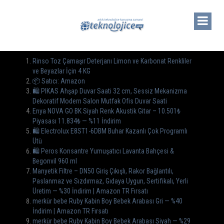
Rinso Toz Çamaşır Deterjanı Limon ve Karbonat Renkliler
ve Beyazlar İçin 4 KG
📦 Satıcı: Amazon
🛍️ PIKAS Ahşap Duvar Saati 32 cm, Sessiz Mekanizma
Dekoratif Modern Salon Mutfak Ofis Duvar Saati
Enya NOVA GO BK Siyah Renk Akustik Gitar – 10.501₺
Piyasası 11.834₺ — %11 İndirim
🛍 Electrolux E8ST1-6DBM Buhar Kazanlı Çok Programlı
Ütü
🛍️ Peros Konsantre Yumuşatıcı Lavanta Bahçesi &
Begonvil 960 ml
Manyetik Filtre – DN50 Giriş Çıkışlı, Rakor Bağlantılı,
Paslanmaz ve Sızdırmaz, Gıdaya Uygun, Sertifikalı, Yerli
Üretim — %30 İndirim | Amazon TR Fırsatı
merkür bebe Ruby Kabin Boy Bebek Arabası Gri — %40
İndirim | Amazon TR Fırsatı
merkür bebe Ruby Kabin Boy Bebek Arabası Siyah — %29