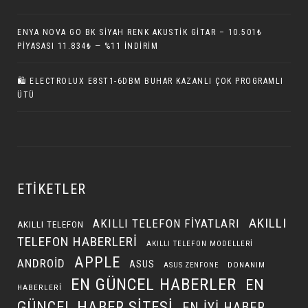
ENYA NOVA GO BK SIYAH RENK AKUSTIK GITAR – 10.501₺
PIYASASI 11.834₺ — %11 İNDIRIM
🛍 ELECTROLUX E8ST1-6DBM BUHAR KAZANLI ÇOK PROGRAMLI
ÜTÜ
ETIKETLER
AKILLI
AKILLI TELEFON FIYATLARI
AKILLI TELEFON
TELEFON HABERLERI
AKILLI TELEFON MODELLERI
APPLE
ANDROID
ASUS
DONANIM
ASUS ZENFONE
EN GÜNCEL HABERLER
EN
HABERLERI
GÜNCEL HABER SITESI
EN IYI HABER