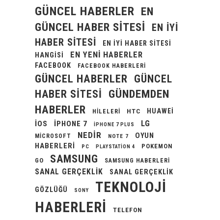
GÜNCEL HABERLER
EN
GÜNCEL HABER SITESI
EN IYI
HABER SITESI
EN IYI HABER SITESI
EN YENI HABERLER
HANGISI
FACEBOOK
FACEBOOK HABERLERI
GÜNCEL HABERLER
GÜNCEL
GÜNDEMDEN
HABER SITESI
HABERLER
HUAWEI
HILELERI
HTC
LG
IOS
IPHONE 7
IPHONE 7 PLUS
NEDIR
OYUN
MICROSOFT
NOTE 7
HABERLERI
POKEMON
PC
PLAYSTATION 4
SAMSUNG
GO
SAMSUNG HABERLERI
SANAL GERÇEKLIK
SANAL GERÇEKLIK
TEKNOLOJI
GÖZLÜĞÜ
SONY
HABERLERI
TELEFON