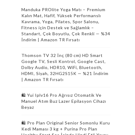
Manduka PROlite Yoga Matı – Premium
Kalın Mat, Hafif, Yüksek Performanslı
Kavrama, Yoga, Pilates, Spor Salonu,
Fitness için Destek ve Sağlamlık –
Standart, Çok Boyutlu, Çok Renkli — %34
İndirim | Amazon TR Fırsatı
Thomson TV 32 İnç (80 cm) HD Smart
Google TV, Sesli Kontrol, Google Cast,
Dolby Audio, HDR10, WiFi, Bluetooth,
HDMI, Siyah, 32HG2S15K — %21 İndirim
| Amazon TR Fırsatı
🛍️ Yui Iplv16 Pro Ağrısız Otomatik Ve
Manuel Atım Buz Lazer Epilasyon Cihazı
Beyaz
🛍️ Pro Plan Original Senior Somonlu Kuru
Kedi Maması 3 kg + Purina Pro Plan
Healthy Start Sos İçinde Hindi Etli Yavru