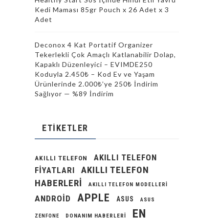
Kedi Maması 85gr Pouch x 26 Adet x 3
Adet
Deconox 4 Kat Portatif Organizer
Tekerlekli Çok Amaçlı Katlanabilir Dolap,
Kapaklı Düzenleyici – EVIMDE250
Koduyla 2.450₺ – Kod Ev ve Yaşam
Ürünlerinde 2.000₺’ye 250₺ İndirim
Sağlıyor — %89 İndirim
ETIKETLER
AKILLI TELEFON
AKILLI TELEFON
AKILLI TELEFON
FIYATLARI
HABERLERI
AKILLI TELEFON MODELLERI
APPLE
ANDROID
ASUS
ASUS
EN
DONANIM HABERLERI
ZENFONE