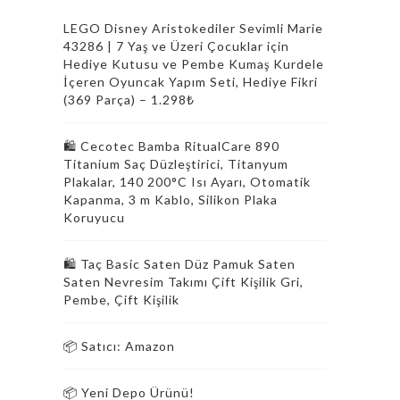
LEGO Disney Aristokediler Sevimli Marie
43286 | 7 Yaş ve Üzeri Çocuklar için
Hediye Kutusu ve Pembe Kumaş Kurdele
İçeren Oyuncak Yapım Seti, Hediye Fikri
(369 Parça) – 1.298₺
🛍️ Cecotec Bamba RitualCare 890
Titanium Saç Düzleştirici, Titanyum
Plakalar, 140 200°C Isı Ayarı, Otomatik
Kapanma, 3 m Kablo, Silikon Plaka
Koruyucu
🛍️ Taç Basic Saten Düz Pamuk Saten
Saten Nevresim Takımı Çift Kişilik Gri,
Pembe, Çift Kişilik
📦 Satıcı: Amazon
📦 Yeni Depo Ürünü!