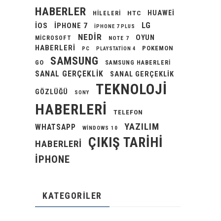
HABERLER
HUAWEI
HILELERI
HTC
LG
IOS
IPHONE 7
IPHONE 7 PLUS
NEDIR
OYUN
MICROSOFT
NOTE 7
HABERLERI
POKEMON
PC
PLAYSTATION 4
SAMSUNG
GO
SAMSUNG HABERLERI
SANAL GERÇEKLIK
SANAL GERÇEKLIK
TEKNOLOJI
GÖZLÜĞÜ
SONY
HABERLERI
TELEFON
YAZILIM
WHATSAPP
WINDOWS 10
ÇIKIŞ TARIHI
HABERLERI
İPHONE
KATEGORILER