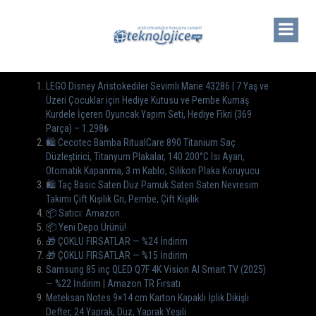
LEGO Disney Aristokediler Sevimli Marie 43286 | 7 Yaş ve
Üzeri Çocuklar için Hediye Kutusu ve Pembe Kumaş
Kurdele İçeren Oyuncak Yapım Seti, Hediye Fikri (369
Parça) – 1.298₺
🛍️ Cecotec Bamba RitualCare 890 Titanium Saç
Düzleştirici, Titanyum Plakalar, 140 200°C Isı Ayarı,
Otomatik Kapanma, 3 m Kablo, Silikon Plaka Koruyucu
🛍️ Taç Basic Saten Düz Pamuk Saten Saten Nevresim
Takımı Çift Kişilik Gri, Pembe, Çift Kişilik
📦 Satıcı: Amazon
📦 Yeni Depo Ürünü!
🎁 ÇOKLU FIRSATLAR — %24 İndirim
🎁 ÇOKLU FIRSATLAR — %15 İndirim
Samsung 85 inç QLED Q7F 4K Vision AI Smart TV (2025)
— %22 İndirim | Amazon TR Fırsatı
Meteksan Notes 9×14 cm Karton Kapaklı İplik Dikişli
Defter, 24 Yaprak, Düz, Yaprak Yeşili