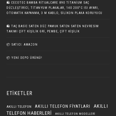
🛍️ CECOTEC BAMBA RITUALCARE 890 TITANIUM SAÇ
DÜZLEŞTIRICI, TITANYUM PLAKALAR, 140 200°C ISI AYARI,
OTOMATIK KAPANMA, 3 M KABLO, SILIKON PLAKA KORUYUCU
🛍️ TAÇ BASIC SATEN DÜZ PAMUK SATEN SATEN NEVRESIM
TAKIMI ÇIFT KIŞILIK GRI, PEMBE, ÇIFT KIŞILIK
📦 SATICI: AMAZON
📦 YENI DEPO ÜRÜNÜ!
ETIKETLER
AKILLI
AKILLI TELEFON FIYATLARI
AKILLI TELEFON
TELEFON HABERLERI
AKILLI TELEFON MODELLERI