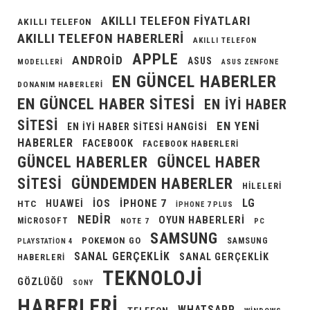
AKILLI TELEFON FIYATLARI
AKILLI TELEFON
AKILLI TELEFON HABERLERI
AKILLI TELEFON
APPLE
ANDROID
ASUS
MODELLERI
ASUS ZENFONE
EN GÜNCEL HABERLER
DONANIM HABERLERI
EN GÜNCEL HABER SITESI
EN IYI HABER
SITESI
EN YENI
EN IYI HABER SITESI HANGISI
HABERLER
FACEBOOK
FACEBOOK HABERLERI
GÜNCEL HABERLER
GÜNCEL HABER
GÜNDEMDEN HABERLER
SITESI
HILELERI
LG
IOS
IPHONE 7
HUAWEI
HTC
IPHONE 7 PLUS
NEDIR
OYUN HABERLERI
MICROSOFT
NOTE 7
PC
SAMSUNG
POKEMON GO
SAMSUNG
PLAYSTATION 4
SANAL GERÇEKLIK
SANAL GERÇEKLIK
HABERLERI
TEKNOLOJI
GÖZLÜĞÜ
SONY
HABERLERI
WHATSAPP