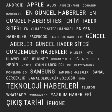
APPLE
ANDROID
ASUS
DONANIM
ASUS ZENFONE
EN GÜNCEL HABERLER
EN
HABERLERI
GÜNCEL HABER SITESI
EN IYI HABER
SITESI
EN YENI
EN IYI HABER SITESI HANGISI
GÜNCEL
HABERLER
FACEBOOK
FACEBOOK HABERLERI
HABERLER
GÜNCEL HABER SITESI
GÜNDEMDEN HABERLER
HILELERI
HTC
LG
IOS
IPHONE 7
HUAWEI
MICROSOFT
IPHONE 7 PLUS
NEDIR
OYUN HABERLERI
NOTE 7
PC
PLAYSTATION 4
SAMSUNG
SANAL
POKEMON GO
SAMSUNG HABERLERI
GERÇEKLIK
SANAL GERÇEKLIK GÖZLÜĞÜ
SONY
TEKNOLOJI HABERLERI
TELEFON
YAZILIM HABERLERI
WHATSAPP
WINDOWS 10
ÇIKIŞ TARIHI
İPHONE