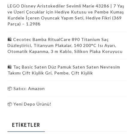
LEGO Disney Aristokediler Sevimli Marie 43286 | 7 Yaş
ve Üzeri Çocuklar için Hediye Kutusu ve Pembe Kumaş
Kurdele İçeren Oyuncak Yapım Seti, Hediye Fikri (369
Parça) – 1.298₺
🛍️ Cecotec Bamba RitualCare 890 Titanium Saç
Düzleştirici, Titanyum Plakalar, 140 200°C Isı Ayarı,
Otomatik Kapanma, 3 m Kablo, Silikon Plaka Koruyucu
🛍️ Taç Basic Saten Düz Pamuk Saten Saten Nevresim
Takımı Çift Kişilik Gri, Pembe, Çift Kişilik
📦 Satıcı: Amazon
📦 Yeni Depo Ürünü!
ETIKETLER