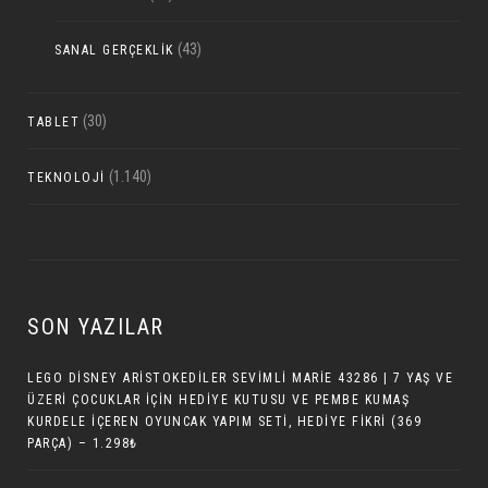
(43)
SANAL GERÇEKLIK
(30)
TABLET
(1.140)
TEKNOLOJI
SON YAZILAR
LEGO DISNEY ARISTOKEDILER SEVIMLI MARIE 43286 | 7 YAŞ VE
ÜZERI ÇOCUKLAR IÇIN HEDIYE KUTUSU VE PEMBE KUMAŞ
KURDELE İÇEREN OYUNCAK YAPIM SETI, HEDIYE FIKRI (369
PARÇA) – 1.298₺