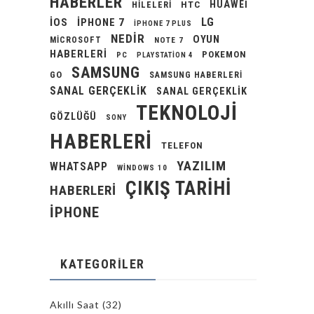
HABERLER
HUAWEI
HILELERI
HTC
LG
IOS
IPHONE 7
IPHONE 7 PLUS
NEDIR
OYUN
MICROSOFT
NOTE 7
HABERLERI
POKEMON
PC
PLAYSTATION 4
SAMSUNG
GO
SAMSUNG HABERLERI
SANAL GERÇEKLIK
SANAL GERÇEKLIK
TEKNOLOJI
GÖZLÜĞÜ
SONY
HABERLERI
TELEFON
YAZILIM
WHATSAPP
WINDOWS 10
ÇIKIŞ TARIHI
HABERLERI
İPHONE
KATEGORILER
Akıllı Saat
(32)