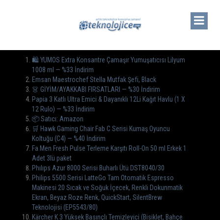
🛍️ YUMOS Extra Konsantre Çamaşır Yumuşatıcısı Lilyum
1008 ml — %33 İndirim
Emsan Maestrochef Stella Mutfak Şefi, Black
👗 GİYİM/AYAKKABI FIRSATLARI — %30 İndirim
Papia 3 Katlı Ultra Emici & Dayanıklı 12Li Kağıt Havlu (1 X
12 Rulo) — %33 İndirim
📦 Satıcı: Amazon
🛒 Hawk Gaming Chair Fab C Serisi Kumaş Oyuncu
Koltuğu (C4) — %40 İndirim
Fa Men Fresh Pulse Terleme Karşıtı Roll-On 50 ml Erkek 1
Adet 3lü paket
Phılıps Azur 8000 Serisi Buharlı Ütü DST8040/30
Philips 5500 Serisi LatteGo Tam Otomatik Espresso
Makinesi 20 Sıcak ve Soğuk İçecek, Renkli Dokunmatik
Ekran, Beyaz Roze Renk, QuickStart, SilentBrew
Teknolojisi (EP5543/80)
Kärcher K 3 Yüksek Basınçlı Temizleyici (Bisiklet, Bahçe