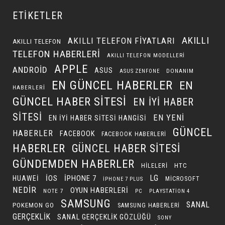
ETIKETLER
AKILLI
AKILLI TELEFON FIYATLARI
AKILLI TELEFON
TELEFON HABERLERI
AKILLI TELEFON MODELLERI
APPLE
ANDROID
ASUS
DONANIM
ASUS ZENFONE
EN GÜNCEL HABERLER
EN
HABERLERI
GÜNCEL HABER SITESI
EN IYI HABER
SITESI
EN YENI
EN IYI HABER SITESI HANGISI
GÜNCEL
HABERLER
FACEBOOK
FACEBOOK HABERLERI
HABERLER
GÜNCEL HABER SITESI
GÜNDEMDEN HABERLER
HILELERI
HTC
LG
IOS
IPHONE 7
HUAWEI
MICROSOFT
IPHONE 7 PLUS
NEDIR
OYUN HABERLERI
NOTE 7
PC
PLAYSTATION 4
SAMSUNG
SANAL
POKEMON GO
SAMSUNG HABERLERI
GERÇEKLIK
SANAL GERÇEKLIK GÖZLÜĞÜ
SONY