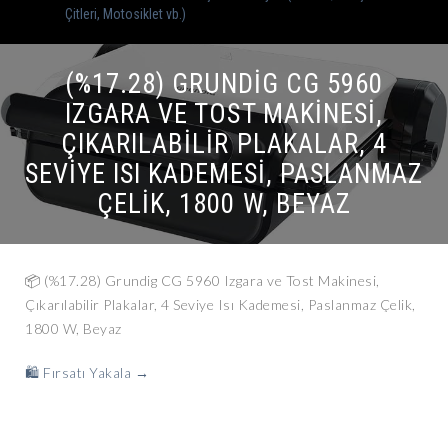
Çitleri, Motosiklet vb.)
(%17.28) GRUNDIG CG 5960
IZGARA VE TOST MAKINESI,
ÇIKARILABILIR PLAKALAR, 4
SEVIYE ISI KADEMESI, PASLANMAZ
ÇELIK, 1800 W, BEYAZ
📦 (%17.28) Grundig CG 5960 Izgara ve Tost Makinesi,
Çıkarılabilir Plakalar, 4 Seviye Isı Kademesi, Paslanmaz Çelik,
1800 W, Beyaz
🛍️ Fırsatı Yakala →