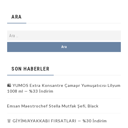
ARA
SON HABERLER
🛍️ YUMOS Extra Konsantre Çamaşır Yumuşatıcısı Lilyum
1008 ml — %33 İndirim
Emsan Maestrochef Stella Mutfak Şefi, Black
👗 GİYİM/AYAKKABI FIRSATLARI — %30 İndirim