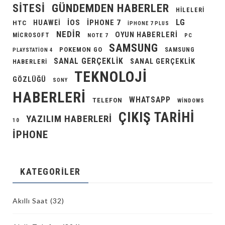
GÜNDEMDEN HABERLER
SITESI
HILELERI
LG
IOS
IPHONE 7
HUAWEI
HTC
IPHONE 7 PLUS
NEDIR
OYUN HABERLERI
MICROSOFT
NOTE 7
PC
SAMSUNG
POKEMON GO
SAMSUNG
PLAYSTATION 4
SANAL GERÇEKLIK
SANAL GERÇEKLIK
HABERLERI
TEKNOLOJI
GÖZLÜĞÜ
SONY
HABERLERI
WHATSAPP
TELEFON
WINDOWS
ÇIKIŞ TARIHI
YAZILIM HABERLERI
10
İPHONE
KATEGORILER
Akıllı Saat
(32)