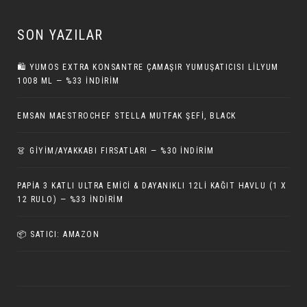
SON YAZILAR
🛍️ YUMOS EXTRA KONSANTRE ÇAMAŞIR YUMUŞATICISI LILYUM
1008 ML — %33 İNDIRIM
EMSAN MAESTROCHEF STELLA MUTFAK ŞEFI, BLACK
👗 GİYİM/AYAKKABI FIRSATLARI — %30 İNDIRIM
PAPIA 3 KATLI ULTRA EMICI & DAYANIKLI 12LI KAĞIT HAVLU (1 X
12 RULO) — %33 İNDIRIM
📦 SATICI: AMAZON