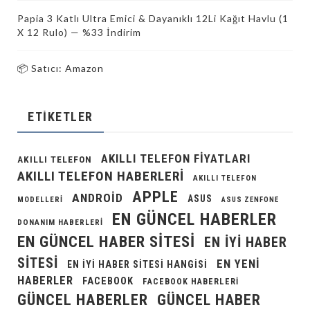
Papia 3 Katlı Ultra Emici & Dayanıklı 12Li Kağıt Havlu (1
X 12 Rulo) — %33 İndirim
📦 Satıcı: Amazon
ETIKETLER
AKILLI TELEFON FIYATLARI
AKILLI TELEFON
AKILLI TELEFON HABERLERI
AKILLI TELEFON
APPLE
ANDROID
ASUS
MODELLERI
ASUS ZENFONE
EN GÜNCEL HABERLER
DONANIM HABERLERI
EN GÜNCEL HABER SITESI
EN IYI HABER
SITESI
EN YENI
EN IYI HABER SITESI HANGISI
HABERLER
FACEBOOK
FACEBOOK HABERLERI
GÜNCEL HABERLER
GÜNCEL HABER