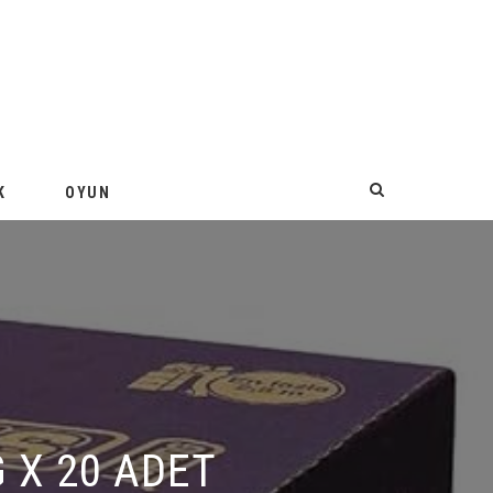
K
OYUN
X 20 ADET