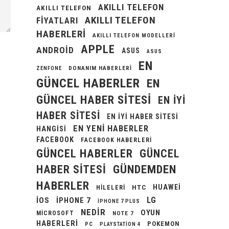
AKILLI TELEFON
AKILLI TELEFON
AKILLI TELEFON
FIYATLARI
HABERLERI
AKILLI TELEFON MODELLERI
APPLE
ANDROID
ASUS
ASUS
EN
DONANIM HABERLERI
ZENFONE
GÜNCEL HABERLER
EN
GÜNCEL HABER SITESI
EN IYI
HABER SITESI
EN IYI HABER SITESI
EN YENI HABERLER
HANGISI
FACEBOOK
FACEBOOK HABERLERI
GÜNCEL HABERLER
GÜNCEL
GÜNDEMDEN
HABER SITESI
HABERLER
HUAWEI
HILELERI
HTC
LG
IOS
IPHONE 7
IPHONE 7 PLUS
NEDIR
OYUN
MICROSOFT
NOTE 7
HABERLERI
POKEMON
PC
PLAYSTATION 4