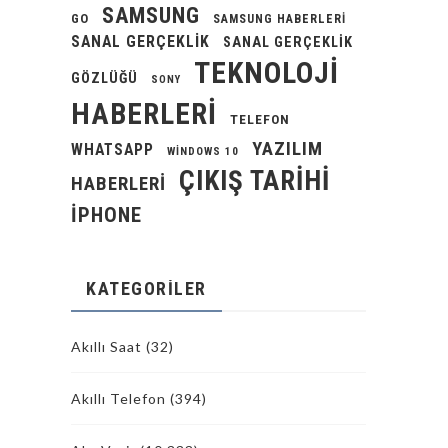
SAMSUNG
GO
SAMSUNG HABERLERI
SANAL GERÇEKLIK
SANAL GERÇEKLIK
TEKNOLOJI
GÖZLÜĞÜ
SONY
HABERLERI
TELEFON
YAZILIM
WHATSAPP
WINDOWS 10
ÇIKIŞ TARIHI
HABERLERI
İPHONE
KATEGORILER
Akıllı Saat
(32)
Akıllı Telefon
(394)