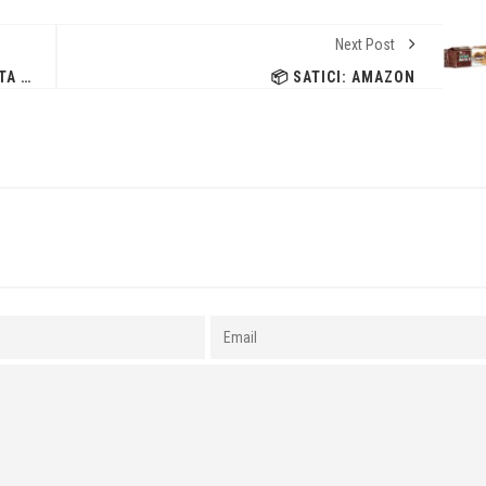
Next Post
ETI KARAM %54 KAKAOLU BITTER ÇIKOLATA 60 G
📦 SATICI: AMAZON