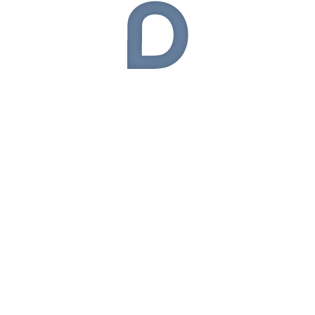
BlackBerry
(14)
Çanta
(13)
Donanım
(54)
Elektronik
(324)
General Mobile
(9)
Giyilebilir Teknoloji
(50)
Haberler
(54)
Huawei
(29)
iOS
(56)