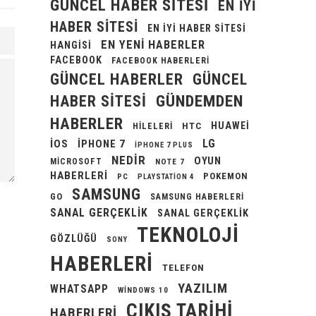
GÜNCEL HABER SITESI
EN IYI
HABER SITESI
EN IYI HABER SITESI
EN YENI HABERLER
HANGISI
FACEBOOK
FACEBOOK HABERLERI
GÜNCEL HABERLER
GÜNCEL
GÜNDEMDEN
HABER SITESI
HABERLER
HUAWEI
HILELERI
HTC
LG
IOS
IPHONE 7
IPHONE 7 PLUS
NEDIR
OYUN
MICROSOFT
NOTE 7
HABERLERI
POKEMON
PC
PLAYSTATION 4
SAMSUNG
GO
SAMSUNG HABERLERI
SANAL GERÇEKLIK
SANAL GERÇEKLIK
TEKNOLOJI
GÖZLÜĞÜ
SONY
HABERLERI
TELEFON
YAZILIM
WHATSAPP
WINDOWS 10
ÇIKIŞ TARIHI
HABERLERI