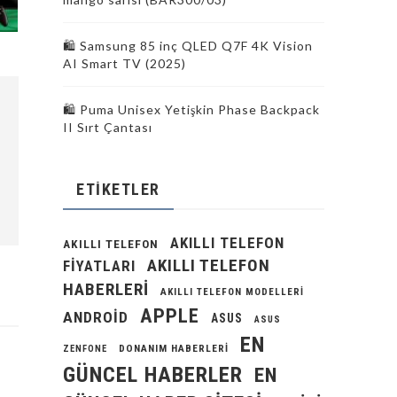
🛍 Samsung 85 inç QLED Q7F 4K Vision
AI Smart TV (2025)
🛍️ Puma Unisex Yetişkin Phase Backpack
II Sırt Çantası
ETIKETLER
AKILLI TELEFON
AKILLI TELEFON
AKILLI TELEFON
FIYATLARI
HABERLERI
AKILLI TELEFON MODELLERI
APPLE
ANDROID
ASUS
ASUS
EN
DONANIM HABERLERI
ZENFONE
GÜNCEL HABERLER
EN