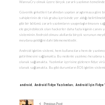
WannaCry olmak üzere birçok zararlı yazılımın temelinde kul
Güvenlik şirketleri tarafından yapılan araştırmaya göre bil
sahiplerinin de risk grubu içerisinde yer aldığı belirtilm
gibi bir bölümü zararlı yazılımların yaygınlaştırılmasını sa
ele geçirebilecek olan hackerler daha fazla kişinin canını 
sisteminin Android olması akıllarda birçok sorunun meyda
meydana geldiğini dahi bilememektedir.
Android işletim sistemi, hem kullanıcılara hem de yazılım
getirilmesini sağlamakta. Bu nedenle yazılımcı hesabına 
olanak sağlamakta. Yazılımlar içerisine gizlenen fidye vir
olanak sağlamakta. Bu gibi durumların İOS işletim sistem
Tags:
android
,
Android Fidye Yazılımları
,
Android İçin Fidye 
Previous Post