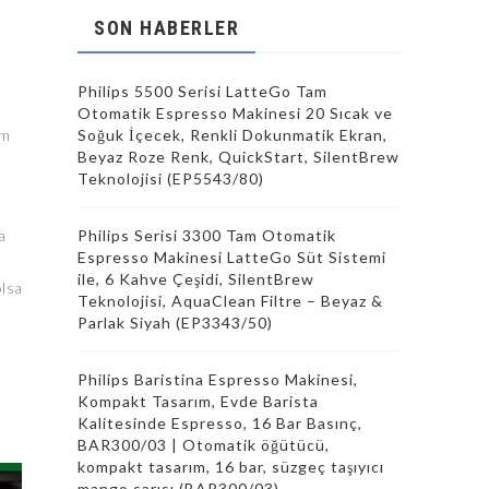
SON HABERLER
0
Philips 5500 Serisi LatteGo Tam
i
Otomatik Espresso Makinesi 20 Sıcak ve
im
Soğuk İçecek, Renkli Dokunmatik Ekran,
Beyaz Roze Renk, QuickStart, SilentBrew
Teknolojisi (EP5543/80)
a
Philips Serisi 3300 Tam Otomatik
Espresso Makinesi LatteGo Süt Sistemi
ile, 6 Kahve Çeşidi, SilentBrew
olsa
Teknolojisi, AquaClean Filtre – Beyaz &
Parlak Siyah (EP3343/50)
Philips Baristina Espresso Makinesi,
Kompakt Tasarım, Evde Barista
Kalitesinde Espresso, 16 Bar Basınç,
BAR300/03 | Otomatik öğütücü,
kompakt tasarım, 16 bar, süzgeç taşıyıcı
mango sarısı (BAR300/03)