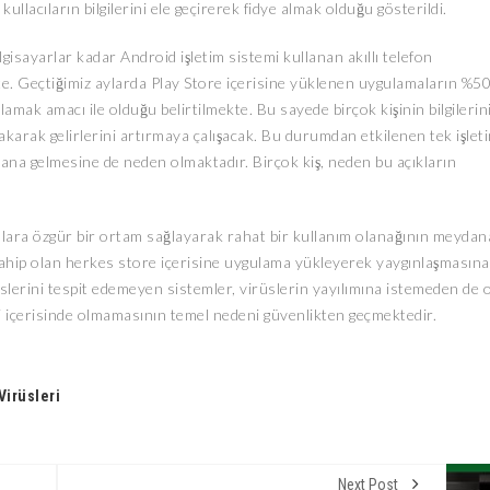
lacıların bilgilerini ele geçirerek fidye almak olduğu gösterildi.
gisayarlar kadar Android işletim sistemi kullanan akıllı telefon
ekte. Geçtiğimiz aylarda Play Store içerisine yüklenen uygulamaların %5
ğlamak amacı ile olduğu belirtilmekte. Bu sayede birçok kişinin bilgilerin
yakarak gelirlerini artırmaya çalışacak. Bu durumdan etkilenen tek işlet
na gelmesine de neden olmaktadır. Birçok kiş, neden bu açıkların
cılara özgür bir ortam sağlayarak rahat bir kullanım olanağının meydan
sahip olan herkes store içerisine uygulama yükleyerek yaygınlaşmasına
üslerini tespit edemeyen sistemler, virüslerin yayılımına istemeden de 
i içerisinde olmamasının temel nedeni güvenlikten geçmektedir.
Virüsleri
Next Post