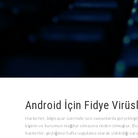
Android İçin Fidye Virüs
Hackerler, bilgisayar üzerinde son zamanlarda gerçekleşt
kişinin ve kurumun mağdur olmasına neden olmuştur. Bu d
hackerler, geçtiğimiz hafta uygulama olarak yüklediği zararl