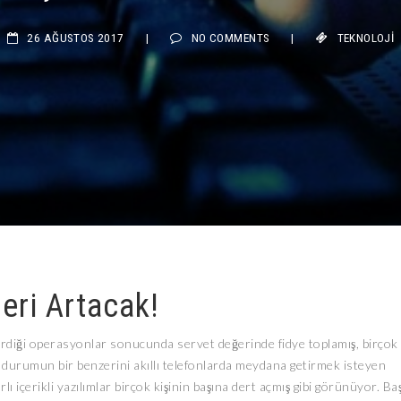
26 AĞUSTOS 2017
|
NO COMMENTS
|
TEKNOLOJI
leri Artacak!
irdiği operasyonlar sonucunda servet değerinde fidye toplamış, birçok
urumun bir benzerini akıllı telefonlarda meydana getirmek isteyen
ı içerikli yazılımlar birçok kişinin başına dert açmış gibi görünüyor. Ba