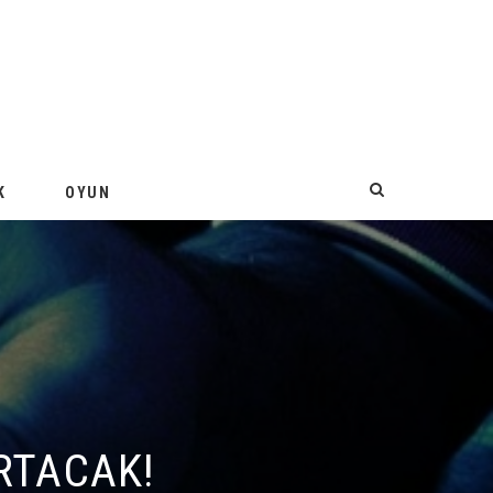
K
OYUN
TACAK!