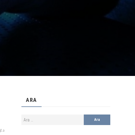
ARA
şta