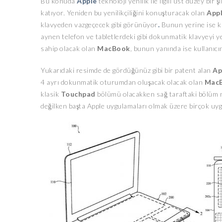
Bu konuda
Apple
teknoloji yenilik ile ilgili üst düzey bir
katıyor. Yeniden bu yenilikçiliğini konuşturacak olan
App
klavyeden vazgeçecek gibi görünüyor
.
Bunun yerine ise kl
aynen telefon ve tabletlerdeki gibi dokunmatik klavyeyi yerl
sahip olacak olan
MacBook
, bunun yanında ise kullanıcını
Yukarıdaki resimde de gördüğünüz gibi bir patent alan
Ap
4 ayrı dokunmatik oturumdan oluşacak olacak olan
MacB
klasik
Touchpad
bölümü olacakken sağ taraftaki bölüm nu
değilken başta Apple uygulamaları olmak üzere birçok uygu