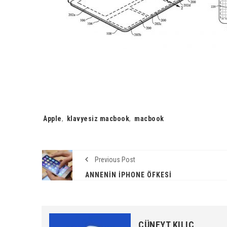
Tags:
Apple
,
klavyesiz macbook
,
macbook
Previous Post
ANNENIN IPHONE ÖFKESI
CÜNEYT KILIÇ