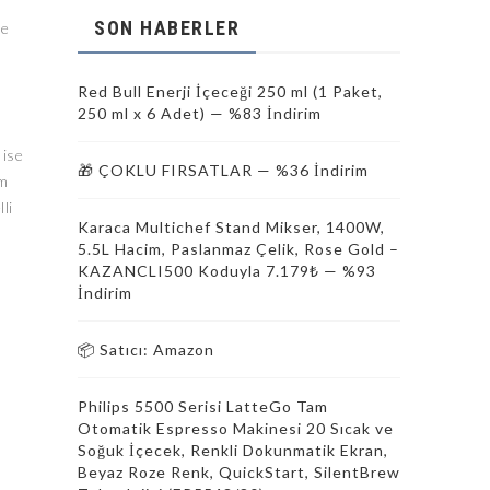
SON HABERLER
de
Red Bull Enerji İçeceği 250 ml (1 Paket,
250 ml x 6 Adet) — %83 İndirim
 ise
🎁 ÇOKLU FIRSATLAR — %36 İndirim
üm
li
Karaca Multichef Stand Mikser, 1400W,
5.5L Hacim, Paslanmaz Çelik, Rose Gold –
KAZANCLI500 Koduyla 7.179₺ — %93
İndirim
📦 Satıcı: Amazon
Philips 5500 Serisi LatteGo Tam
Otomatik Espresso Makinesi 20 Sıcak ve
Soğuk İçecek, Renkli Dokunmatik Ekran,
Beyaz Roze Renk, QuickStart, SilentBrew