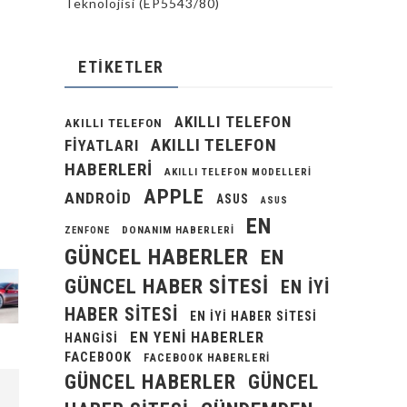
Teknolojisi (EP5543/80)
ETIKETLER
AKILLI TELEFON
AKILLI TELEFON
AKILLI TELEFON
FIYATLARI
HABERLERI
AKILLI TELEFON MODELLERI
APPLE
ANDROID
ASUS
ASUS
EN
DONANIM HABERLERI
ZENFONE
GÜNCEL HABERLER
EN
GÜNCEL HABER SITESI
EN IYI
HABER SITESI
EN IYI HABER SITESI
EN YENI HABERLER
HANGISI
FACEBOOK
FACEBOOK HABERLERI
GÜNCEL HABERLER
GÜNCEL