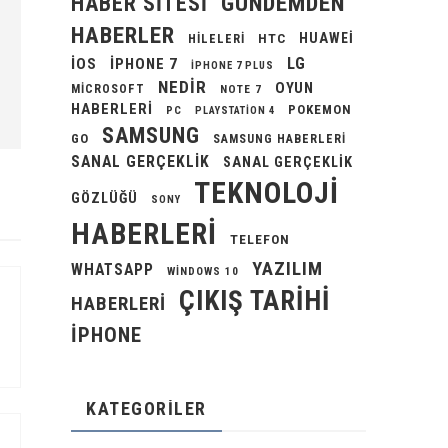
GÜNDEMDEN
HABER SITESI
HABERLER
HUAWEI
HILELERI
HTC
LG
IOS
IPHONE 7
IPHONE 7 PLUS
NEDIR
OYUN
MICROSOFT
NOTE 7
HABERLERI
POKEMON
PC
PLAYSTATION 4
SAMSUNG
GO
SAMSUNG HABERLERI
SANAL GERÇEKLIK
SANAL GERÇEKLIK
TEKNOLOJI
GÖZLÜĞÜ
SONY
HABERLERI
TELEFON
YAZILIM
WHATSAPP
WINDOWS 10
ÇIKIŞ TARIHI
HABERLERI
İPHONE
KATEGORILER