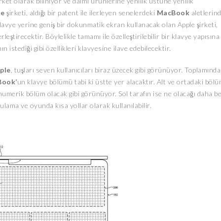
 şirket olarak biliniyor ve daimi ürünlerine yenilik üstüne yenilik
le
şirketi, aldığı bir patent ile ilerleyen senelerdeki
MacBook
aletlerin
avye yerine geniş bir dokunmatik ekran kullanacak olan Apple şirketi,
eştirecektir. Böylelikle tamamı ile özelleştirilebilir bir klavye yapısına
n istediği gibi özellikleri klavyesine ilave edebilecektir.
ple
, tuşları seven kullanıcıları biraz üzecek gibi görünüyor. Toplamında
ook’
un klavye bölümü tabi ki üstte yer alacaktır. Alt ve ortadaki böl
merik bölüm olacak gibi görünüyor. Sol tarafın ise ne olacağı daha bel
lama ve oyunda kısa yollar olarak kullanılabilir.