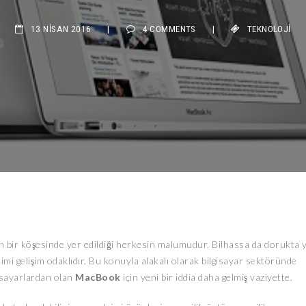
13 NISAN 2016
|
4 COMMENTS
|
TEKNOLOJI
rın bir köşesinde yer edildiği herkesin malumudur. Bilhassa da dorukta 
daimi gelişim odaklıdır. Bu konuyla alakalı olarak bilgisayar sektöründe
gisayarlardan olan
MacBook
için yeni bir iddia daha gelmiş vaziyette.