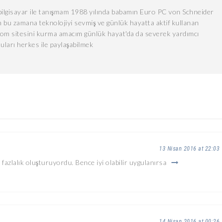
lgisayar ile tanışmam 1988 yılında babamın Euro PC von Schneider
 bu zamana teknolojiyi sevmiş ve günlük hayatta aktif kullanan
com sitesini kurma amacım günlük hayat'da da severek yardımcı
uları herkes ile paylaşabilmek
13 Nisan 2016 at 22:03
z fazlalık oluşturuyordu. Bence iyi olabilir uygulanırsa
14 Nisan 2016 at 00:26