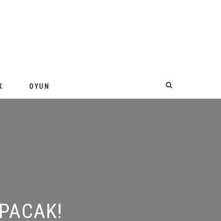
K
OYUN
ACAK!