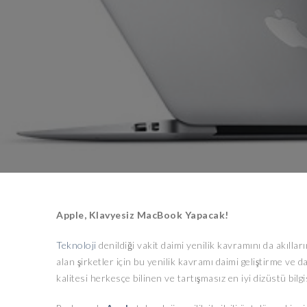
Apple, Klavyesiz MacBook Yapacak!
Teknoloji
denildiği vakit daimi yenilik kavramını da akılla
alan şirketler için bu yenilik kavramı daimi geliştirme ve 
kalitesi herkesçe bilinen ve tartışmasız en iyi dizüstü bil