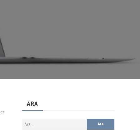
ARA
yer