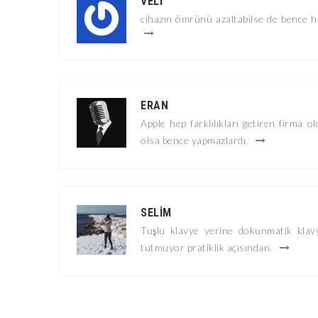
VELI
cihazın ömrünü azaltabilse de bence h
ERAN
Apple hep farklılıkları getiren firma 
olsa bence yapmazlardı.
SELIM
Tuşlu klavye yerine dokunmatik klavy
tutmuyor pratiklik açısından.