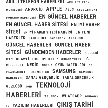
AKILLI TELEFON HABERLERI
AKILLI TELEFON
APPLE
ANDROID
ASUS
MODELLERI
ASUS ZENFONE
EN GÜNCEL HABERLER
DONANIM HABERLERI
EN GÜNCEL HABER SITESI
EN IYI HABER
SITESI
EN YENI
EN IYI HABER SITESI HANGISI
HABERLER
FACEBOOK
FACEBOOK HABERLERI
GÜNCEL HABERLER
GÜNCEL HABER
GÜNDEMDEN HABERLER
SITESI
HILELERI
LG
IOS
IPHONE 7
HUAWEI
HTC
IPHONE 7 PLUS
NEDIR
OYUN HABERLERI
MICROSOFT
NOTE 7
PC
SAMSUNG
POKEMON GO
SAMSUNG
PLAYSTATION 4
SANAL GERÇEKLIK
SANAL GERÇEKLIK
HABERLERI
TEKNOLOJI
GÖZLÜĞÜ
SONY
HABERLERI
WHATSAPP
TELEFON
WINDOWS
ÇIKIŞ TARIHI
YAZILIM HABERLERI
10