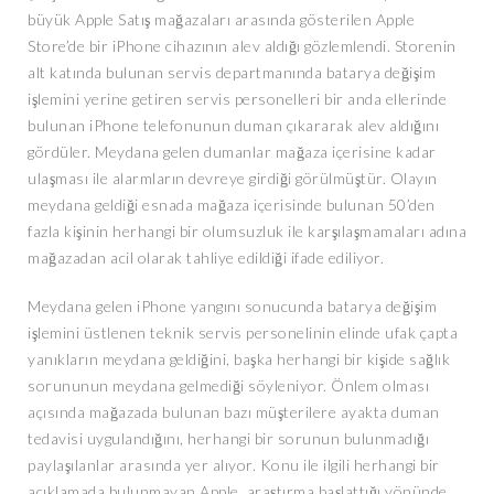
büyük Apple Satış mağazaları arasında gösterilen Apple
Store’de bir iPhone cihazının alev aldığı gözlemlendi. Storenin
alt katında bulunan servis departmanında batarya değişim
işlemini yerine getiren servis personelleri bir anda ellerinde
bulunan iPhone telefonunun duman çıkararak alev aldığını
gördüler. Meydana gelen dumanlar mağaza içerisine kadar
ulaşması ile alarmların devreye girdiği görülmüştür. Olayın
meydana geldiği esnada mağaza içerisinde bulunan 50’den
fazla kişinin herhangi bir olumsuzluk ile karşılaşmamaları adına
mağazadan acil olarak tahliye edildiği ifade ediliyor.
Meydana gelen iPhone yangını sonucunda batarya değişim
işlemini üstlenen teknik servis personelinin elinde ufak çapta
yanıkların meydana geldiğini, başka herhangi bir kişide sağlık
sorununun meydana gelmediği söyleniyor. Önlem olması
açısında mağazada bulunan bazı müşterilere ayakta duman
tedavisi uygulandığını, herhangi bir sorunun bulunmadığı
paylaşılanlar arasında yer alıyor. Konu ile ilgili herhangi bir
açıklamada bulunmayan Apple, araştırma başlattığı yönünde