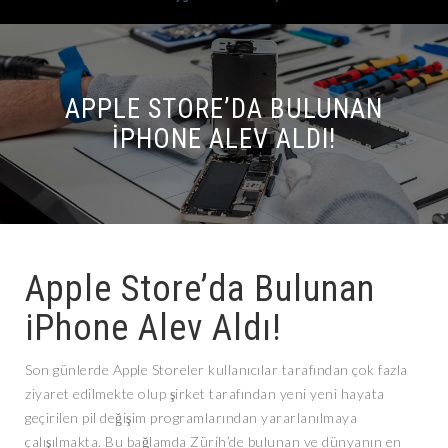
APPLE STORE’DA BULUNAN
IPHONE ALEV ALDI!
Apple Store’da Bulunan
iPhone Alev Aldı!
Son günlerde Apple Storeler kullanıcılar tarafından çok fazla
ziyaret edilmekte olup şirket tarafından yeni yeni hayata
geçirilen pil değişim programlarından yararlanılmaya
çalışılmakta. Bu bağlamda Zürih’de bulunan ve dünyanın en