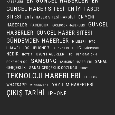
EN GÜNCEL HABERLER
EN
HABERLERI
GÜNCEL HABER SITESI
EN IYI HABER
SITESI
EN YENI
EN IYI HABER SITESI HANGISI
GÜNCEL
HABERLER
FACEBOOK
FACEBOOK HABERLERI
HABERLER
GÜNCEL HABER SITESI
GÜNDEMDEN HABERLER
HILELERI
HTC
LG
IOS
IPHONE 7
HUAWEI
MICROSOFT
IPHONE 7 PLUS
NEDIR
OYUN HABERLERI
NOTE 7
PC
PLAYSTATION 4
SAMSUNG
SANAL
POKEMON GO
SAMSUNG HABERLERI
GERÇEKLIK
SANAL GERÇEKLIK GÖZLÜĞÜ
SONY
TEKNOLOJI HABERLERI
TELEFON
YAZILIM HABERLERI
WHATSAPP
WINDOWS 10
ÇIKIŞ TARIHI
İPHONE