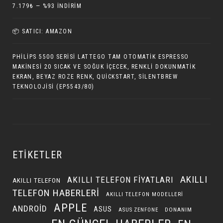
7.179₺ — %93 İNDIRIM
📦 SATICI: AMAZON
PHILIPS 5500 SERISI LATTEGO TAM OTOMATIK ESPRESSO
MAKINESI 20 SICAK VE SOĞUK İÇECEK, RENKLI DOKUNMATIK
EKRAN, BEYAZ ROZE RENK, QUICKSTART, SILENTBREW
TEKNOLOJISI (EP5543/80)
ETIKETLER
AKILLI
AKILLI TELEFON FIYATLARI
AKILLI TELEFON
TELEFON HABERLERI
AKILLI TELEFON MODELLERI
APPLE
ANDROID
ASUS
DONANIM
ASUS ZENFONE