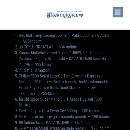
Red Bull Enerji İçeceği 250 ml (1 Paket, 250 ml x 6 Adet)
— %83 İndirim
🎁 ÇOKLU FIRSATLAR — %36 İndirim
Karaca Multichef Stand Mikser, 1400W, 5.5L Hacim,
Paslanmaz Çelik, Rose Gold – KAZANCLI500 Koduyla
7.179₺ — %93 İndirim
📦 Satıcı: Amazon
Philips 5500 Serisi LatteGo Tam Otomatik Espresso
Makinesi 20 Sıcak ve Soğuk İçecek, Renkli Dokunmatik
Ekran, Beyaz Roze Renk, QuickStart, SilentBrew
Teknolojisi (EP5543/80)
🛍️ Old Spice Süper Mario 3’ü 1 Arada Duş Jeli 1000
Mililitre
Çaykur Tiryaki Çayı Siyah Çay 5000g — %80 İndirim
🚨 Amazon mobil uygulamasında geçerli, — %90 İndirim
🎟️ İndirim Kodu: KAZANCLI500 — %90 İndirim
📣 Amazon Mobil Uygulamasında Geçerli — %90 İndirim