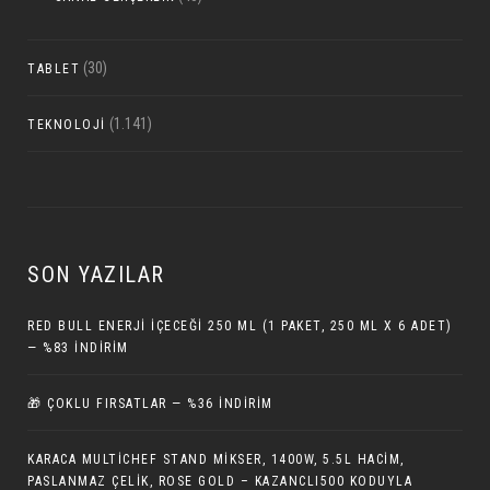
(30)
TABLET
(1.141)
TEKNOLOJI
SON YAZILAR
RED BULL ENERJI İÇECEĞI 250 ML (1 PAKET, 250 ML X 6 ADET)
— %83 İNDIRIM
🎁 ÇOKLU FIRSATLAR — %36 İNDIRIM
KARACA MULTICHEF STAND MIKSER, 1400W, 5.5L HACIM,
PASLANMAZ ÇELIK, ROSE GOLD – KAZANCLI500 KODUYLA