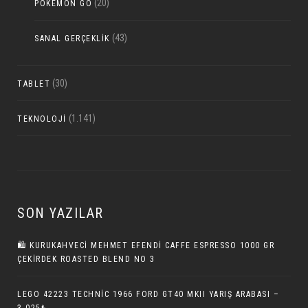
(20)
POKEMON GO
(43)
SANAL GERÇEKLIK
(30)
TABLET
(1.141)
TEKNOLOJI
SON YAZILAR
🛍️ KURUKAHVECI MEHMET EFENDI CAFFE ESPRESSO 1000 GR
ÇEKIRDEK ROASTED BLEND NO 3
LEGO 42223 TECHNIC 1966 FORD GT40 MKII YARIŞ ARABASI –