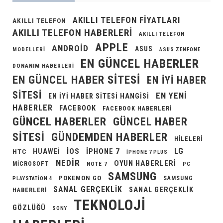
AKILLI TELEFON FIYATLARI
AKILLI TELEFON
AKILLI TELEFON HABERLERI
AKILLI TELEFON
APPLE
ANDROID
ASUS
MODELLERI
ASUS ZENFONE
EN GÜNCEL HABERLER
DONANIM HABERLERI
EN GÜNCEL HABER SITESI
EN IYI HABER
SITESI
EN YENI
EN IYI HABER SITESI HANGISI
HABERLER
FACEBOOK
FACEBOOK HABERLERI
GÜNCEL HABERLER
GÜNCEL HABER
GÜNDEMDEN HABERLER
SITESI
HILELERI
LG
IOS
IPHONE 7
HUAWEI
HTC
IPHONE 7 PLUS
NEDIR
OYUN HABERLERI
MICROSOFT
NOTE 7
PC
SAMSUNG
POKEMON GO
SAMSUNG
PLAYSTATION 4
SANAL GERÇEKLIK
SANAL GERÇEKLIK
HABERLERI
TEKNOLOJI
GÖZLÜĞÜ
SONY