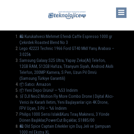
🛍️ Kurukahveci Mehmet Efendi Caffe Espresso 1000 gr
Çekirdek Roasted Blend No 3
Lego 42223 Technic 1966 Ford GT40 MkII Yarış Arabası –
3.025₺
Samsung Galaxy S25 Ultra, Yapay Zeka(AI) Telefon,
12GB RAM, 512GB Hafıza, Titanyum Siyah, Android Akıllı
Telefon, 200MP Kamera, S Pen, Uzun Pil Ömrü
(Samsung Türkiye Garantili)
📦 Satıcı: Amazon
📦 Yeni Depo Ürünü! — %53 İndirim
🛒 DJI Neo2 Motion Fly More Combo Drone | Dijital Alıcı-
Verici ile Kararlı İletim, Yeni Başlayanlar için 4K Drone,
FPV Uçan, 3 Pil — %6 İndirim
Philips 1000 Serisi Islak&Kuru Tıraş Makinesi, 3 Yönde
Dönen Başlıklar,PowerCut Bıçaklar, S1885/00
🛍️ Old Spice Captain Erkekler için Duş Jeli ve Şampuan
1000 ml Ekstra XL