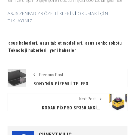
Elimize ulaşan bilgiye göre robotun fiyatı 600 Dolar şeklinde.
ASUS ZENPAD Z8 ÖZELLİKLERİNİ OKUMAK İÇİN
TIKLAYINIZ
Tags:
asus haberleri
,
asus tablet modelleri
,
asus zenbo robotu
,
Teknoloji haberleri
,
yeni haberler
Previous Post
SONY'NIN GIZEMLI TELEFONU İLE İLGILI DETAYLAR !
Next Post
KODAK PIXPRO SP360 AKSIYON KAMERA
CÜNEYT KILIÇ