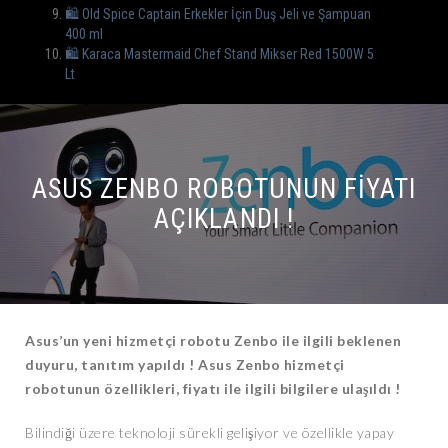
🛍️ Old Spice Captain Erkekler İçin Duş Jeli ve Şampuan
400 ml
🛍️ Karaca Mastermaid Chef Stand Mikser Red 1500W 5
Lt
ASUS ZENBO ROBOTUNUN FIYATI
AÇIKLANDI !
Asus’un yeni hizmetçi robotu Zenbo ile ilgili beklenen
duyuru, tanıtım yapıldı ! Asus Zenbo hizmetçi
robotunun özellikleri, fiyatı ile ilgili bilgilere ulaşıldı !
Bilindiği üzere teknoloji sürekli gelişiyor ve özellikle yapay