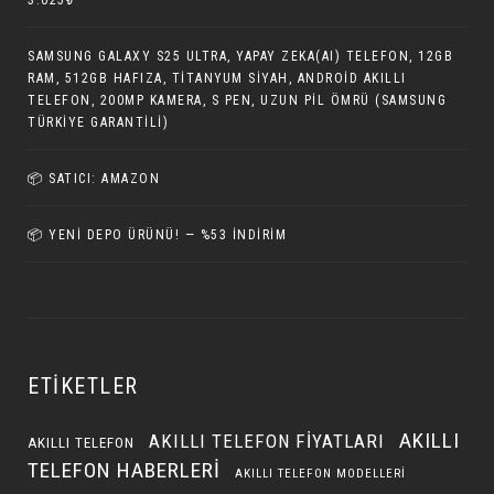
3.025₺
SAMSUNG GALAXY S25 ULTRA, YAPAY ZEKA(AI) TELEFON, 12GB
RAM, 512GB HAFIZA, TITANYUM SIYAH, ANDROID AKILLI
TELEFON, 200MP KAMERA, S PEN, UZUN PIL ÖMRÜ (SAMSUNG
TÜRKIYE GARANTILI)
📦 SATICI: AMAZON
📦 YENI DEPO ÜRÜNÜ! — %53 İNDIRIM
ETIKETLER
AKILLI
AKILLI TELEFON FIYATLARI
AKILLI TELEFON
TELEFON HABERLERI
AKILLI TELEFON MODELLERI