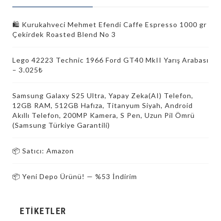
🛍️ Kurukahveci Mehmet Efendi Caffe Espresso 1000 gr
Çekirdek Roasted Blend No 3
Lego 42223 Technic 1966 Ford GT40 MkII Yarış Arabası
– 3.025₺
Samsung Galaxy S25 Ultra, Yapay Zeka(AI) Telefon,
12GB RAM, 512GB Hafıza, Titanyum Siyah, Android
Akıllı Telefon, 200MP Kamera, S Pen, Uzun Pil Ömrü
(Samsung Türkiye Garantili)
📦 Satıcı: Amazon
📦 Yeni Depo Ürünü! — %53 İndirim
ETIKETLER