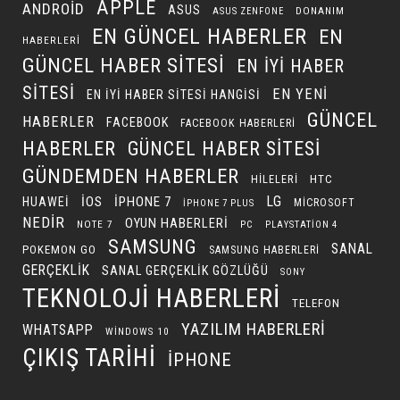
APPLE
ANDROID
ASUS
DONANIM
ASUS ZENFONE
EN GÜNCEL HABERLER
EN
HABERLERI
GÜNCEL HABER SITESI
EN IYI HABER
SITESI
EN YENI
EN IYI HABER SITESI HANGISI
GÜNCEL
HABERLER
FACEBOOK
FACEBOOK HABERLERI
HABERLER
GÜNCEL HABER SITESI
GÜNDEMDEN HABERLER
HILELERI
HTC
LG
IOS
IPHONE 7
HUAWEI
MICROSOFT
IPHONE 7 PLUS
NEDIR
OYUN HABERLERI
NOTE 7
PC
PLAYSTATION 4
SAMSUNG
SANAL
POKEMON GO
SAMSUNG HABERLERI
GERÇEKLIK
SANAL GERÇEKLIK GÖZLÜĞÜ
SONY
TEKNOLOJI HABERLERI
TELEFON
YAZILIM HABERLERI
WHATSAPP
WINDOWS 10
ÇIKIŞ TARIHI
İPHONE