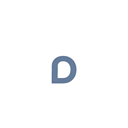
Asus
(37)
Bilgisayar
(1)
BlackBerry
(14)
Çanta
(13)
Donanım
(54)
Elektronik
(324)
General Mobile
(9)
Giyilebilir Teknoloji
(50)
Haberler
(54)