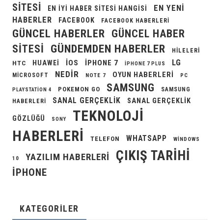
SITESI
EN YENI
EN IYI HABER SITESI HANGISI
HABERLER
FACEBOOK
FACEBOOK HABERLERI
GÜNCEL HABERLER
GÜNCEL HABER
GÜNDEMDEN HABERLER
SITESI
HILELERI
LG
IOS
IPHONE 7
HUAWEI
HTC
IPHONE 7 PLUS
NEDIR
OYUN HABERLERI
MICROSOFT
NOTE 7
PC
SAMSUNG
POKEMON GO
SAMSUNG
PLAYSTATION 4
SANAL GERÇEKLIK
SANAL GERÇEKLIK
HABERLERI
TEKNOLOJI
GÖZLÜĞÜ
SONY
HABERLERI
WHATSAPP
TELEFON
WINDOWS
ÇIKIŞ TARIHI
YAZILIM HABERLERI
10
İPHONE
KATEGORILER