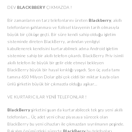
DEV
BLACKBBERY
ÇIKMAZDA !
Bir zamanların en tarz telefonlarını üreten
Blackberry
, akıllı
telefonların şahlanması ve fiziksel klavyenin tarih olmasıyla
büyük bir çöküşe geçti. Bir süre kendi sahip olduğu işletim
sisteminde direten BlackBerry, ardından yenilgiyi
kabullenerek kendisini kurtarabilmek adına Android işletim
sistemine sahip bir akıllı telefon çıkardı. BlackBerry Priv isimli
akıllı telefon ile büyük bir gelir elde etmeyi bekleyen
BlackBerry büyük bir hayal kırıklığı yaşadı. Son üç ayda tamı
tamına 650 Milyon Dolar gibi çok ciddi bir miktar kaybı olan
ünlü şirketin büyük bir çıkmazda olduğu aşikar…
VE KURTARICILAR YENİ TELEFONLAR !
BlackBerry
şirketini şuan da kurtarabilecek tek şey yeni akıllı
telefonları… Üç adet yeni cihaz piyasaya sürecek olan
BlackBerry bu yeni cihazları ile çıkmazdan sıyrılmanın peşinde.
Bakalım önümüzdeki süreçte
BlackBerry
bu telefonları