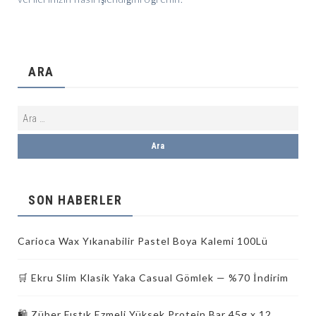
ARA
SON HABERLER
Carioca Wax Yıkanabilir Pastel Boya Kalemi 100Lü
🛒 Ekru Slim Klasik Yaka Casual Gömlek — %70 İndirim
🛍️ Züber Fıstık Ezmeli Yüksek Protein Bar 45g x 12