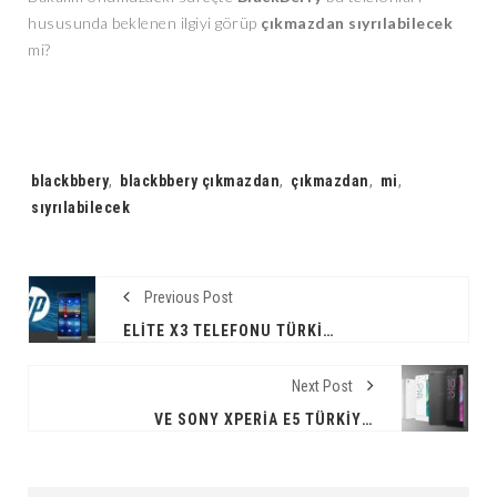
hususunda beklenen ilgiyi görüp
çıkmazdan sıyrılabilecek
mi?
Tags:
blackbbery
,
blackbbery çıkmazdan
,
çıkmazdan
,
mi
,
sıyrılabilecek
Previous Post
ELITE X3 TELEFONU TÜRKIYE'YE GELECEK MI?
Next Post
VE SONY XPERIA E5 TÜRKIYE'DE SATIŞTA !