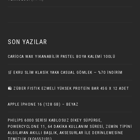
SON YAZILAR
CARIOCA WAX YIKANABILIR PASTEL BOYA KALEMI 100LÜ
🛒 EKRU SLIM KLASIK YAKA CASUAL GÖMLEK — %70 İNDIRIM
🛍️ ZÜBER FISTIK EZMELI YÜKSEK PROTEIN BAR 45G X 12 ADET
APPLE IPHONE 16 (128 GB) – BEYAZ
PHILIPS 6000 SERISI KABLOSUZ DIKEY SÜPÜRGE,
POWERCYCLONE 11, 64 DAKIKA KULLANIM SÜRESI, ZEMIN TIPINI
ALGILAYAN AKILLI BAŞLIK, AKSESURLAR ILE DERINLEMESINE
TEMIZLIK (XC6552/01)