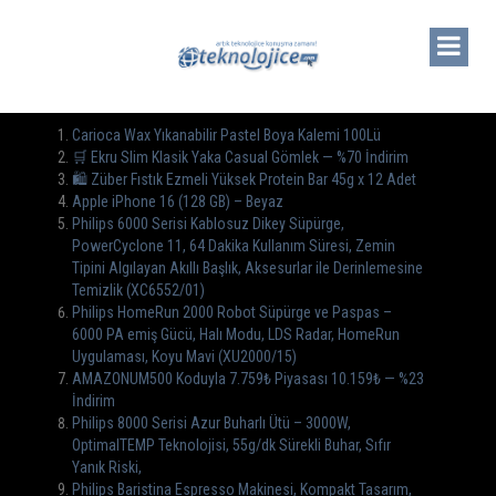
Carioca Wax Yıkanabilir Pastel Boya Kalemi 100Lü
🛒 Ekru Slim Klasik Yaka Casual Gömlek — %70 İndirim
🛍️ Züber Fıstık Ezmeli Yüksek Protein Bar 45g x 12 Adet
Apple iPhone 16 (128 GB) – Beyaz
Philips 6000 Serisi Kablosuz Dikey Süpürge,
PowerCyclone 11, 64 Dakika Kullanım Süresi, Zemin
Tipini Algılayan Akıllı Başlık, Aksesurlar ile Derinlemesine
Temizlik (XC6552/01)
Philips HomeRun 2000 Robot Süpürge ve Paspas –
6000 PA emiş Gücü, Halı Modu, LDS Radar, HomeRun
Uygulaması, Koyu Mavi (XU2000/15)
AMAZONUM500 Koduyla 7.759₺ Piyasası 10.159₺ — %23
İndirim
Philips 8000 Serisi Azur Buharlı Ütü – 3000W,
OptimalTEMP Teknolojisi, 55g/dk Sürekli Buhar, Sıfır
Yanık Riski,
Philips Baristina Espresso Makinesi, Kompakt Tasarım,