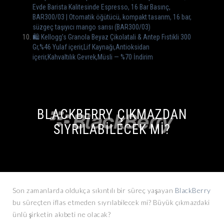
Evde Barista Kalitesinde Espresso, 16 Bar Basınç,
BAR300/03 | Otomatik öğütücü, kompakt tasarım, 16 bar,
süzgeç taşıyıcı mango sarısı (BAR300/03)
🛍️ Kellogg’s Granola Beyaz Çikolatali & Antep Fıstikli 300
Gr,%46 Yulaf içerir,Lif Kaynağı,Antioksidan
içerir,Kahvaltılık Gevrek,Müsli — %70 İndirim
BLACKBERRY ÇIKMAZDAN
SIYRILABILECEK MI?
Son zamanlarda oldukça sıkıntılı bir süreç yaşayan
BlackBerry
bu süreçten iflas etmeden sıyrılabilecek mi? Büyük çıkmazdaki
ünlü şirketin akıbeti ne olacak?