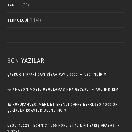
(30)
TABLET
(1.141)
TEKNOLOJI
SON YAZILAR
ÇAYKUR TIRYAKI ÇAYI SIYAH ÇAY 5000G — %80 İNDIRIM
📣 AMAZON MOBIL UYGULAMASINDA GEÇERLI — %90 İNDIRIM
🛍️ KURUKAHVECI MEHMET EFENDI CAFFE ESPRESSO 1000 GR
ÇEKIRDEK ROASTED BLEND NO 3
LEGO 42223 TECHNIC 1966 FORD GT40 MKII YARIŞ ARABASI –
3.025₺