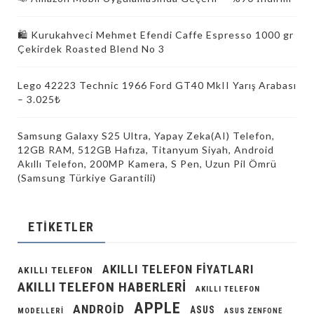
🛍️ Kurukahveci Mehmet Efendi Caffe Espresso 1000 gr
Çekirdek Roasted Blend No 3
Lego 42223 Technic 1966 Ford GT40 MkII Yarış Arabası
– 3.025₺
Samsung Galaxy S25 Ultra, Yapay Zeka(AI) Telefon,
12GB RAM, 512GB Hafıza, Titanyum Siyah, Android
Akıllı Telefon, 200MP Kamera, S Pen, Uzun Pil Ömrü
(Samsung Türkiye Garantili)
ETIKETLER
AKILLI TELEFON FIYATLARI
AKILLI TELEFON
AKILLI TELEFON HABERLERI
AKILLI TELEFON
APPLE
ANDROID
ASUS
MODELLERI
ASUS ZENFONE