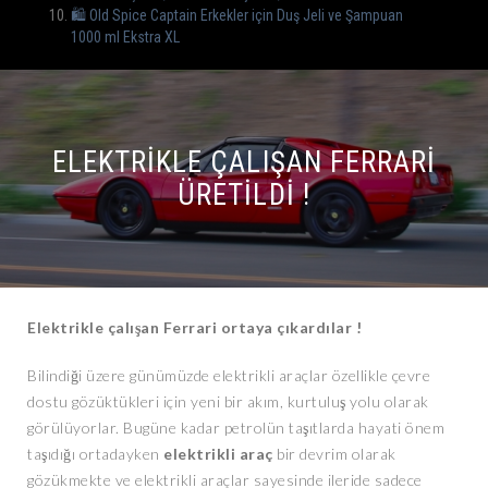
🛍️ Old Spice Captain Erkekler için Duş Jeli ve Şampuan
1000 ml Ekstra XL
ELEKTRIKLE ÇALIŞAN FERRARI
ÜRETILDI !
Elektrikle çalışan Ferrari ortaya çıkardılar !
Bilindiği üzere günümüzde elektrikli araçlar özellikle çevre
dostu gözüktükleri için yeni bir akım, kurtuluş yolu olarak
görülüyorlar. Bugüne kadar petrolün taşıtlarda hayati önem
taşıdığı ortadayken
elektrikli araç
bir devrim olarak
gözükmekte ve elektrikli araçlar sayesinde ileride sadece