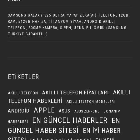
SAMSUNG GALAXY S25 ULTRA, YAPAY ZEKA(AI) TELEFON, 12GB
RAM, 512GB HAFIZA, TITANYUM SIYAH, ANDROID AKILLI
TELEFON, 200MP KAMERA, S PEN, UZUN PIL ÖMRÜ (SAMSUNG
TÜRKIYE GARANTILI)
ETIKETLER
AKILLI
AKILLI TELEFON FIYATLARI
AKILLI TELEFON
TELEFON HABERLERI
AKILLI TELEFON MODELLERI
APPLE
ANDROID
ASUS
DONANIM
ASUS ZENFONE
EN GÜNCEL HABERLER
EN
HABERLERI
GÜNCEL HABER SITESI
EN IYI HABER