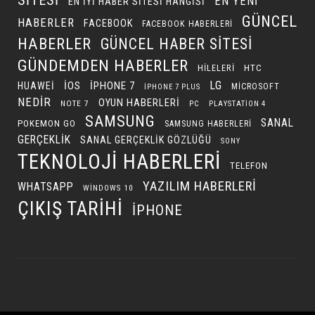
SITESI
EN YENI
EN IYI HABER SITESI HANGISI
GÜNCEL
HABERLER
FACEBOOK
FACEBOOK HABERLERI
HABERLER
GÜNCEL HABER SITESI
GÜNDEMDEN HABERLER
HILELERI
HTC
LG
IOS
IPHONE 7
HUAWEI
MICROSOFT
IPHONE 7 PLUS
NEDIR
OYUN HABERLERI
NOTE 7
PC
PLAYSTATION 4
SAMSUNG
SANAL
POKEMON GO
SAMSUNG HABERLERI
GERÇEKLIK
SANAL GERÇEKLIK GÖZLÜĞÜ
SONY
TEKNOLOJI HABERLERI
TELEFON
YAZILIM HABERLERI
WHATSAPP
WINDOWS 10
ÇIKIŞ TARIHI
İPHONE