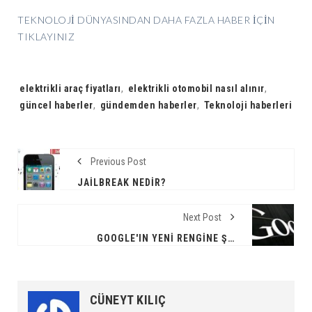
TEKNOLOJİ DÜNYASINDAN DAHA FAZLA HABER İÇİN
TIKLAYINIZ
Tags:
elektrikli araç fiyatları
,
elektrikli otomobil nasıl alınır
,
güncel haberler
,
gündemden haberler
,
Teknoloji haberleri
Previous Post
JAILBREAK NEDIR?
Next Post
GOOGLE'IN YENI RENGINE ŞIMDIDEN TEPKI YAĞIYOR !
CÜNEYT KILIÇ