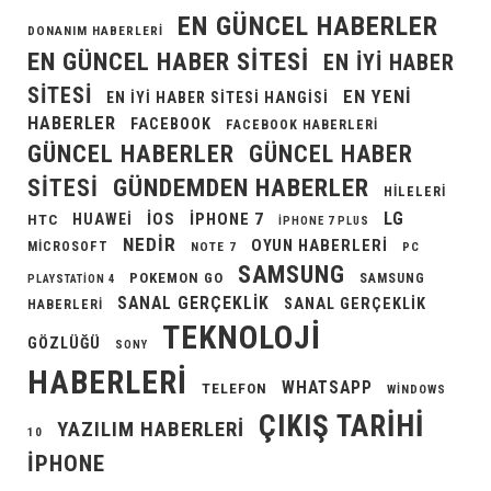
EN GÜNCEL HABERLER
DONANIM HABERLERI
EN GÜNCEL HABER SITESI
EN IYI HABER
SITESI
EN YENI
EN IYI HABER SITESI HANGISI
HABERLER
FACEBOOK
FACEBOOK HABERLERI
GÜNCEL HABERLER
GÜNCEL HABER
GÜNDEMDEN HABERLER
SITESI
HILELERI
LG
IOS
IPHONE 7
HUAWEI
HTC
IPHONE 7 PLUS
NEDIR
OYUN HABERLERI
MICROSOFT
NOTE 7
PC
SAMSUNG
POKEMON GO
SAMSUNG
PLAYSTATION 4
SANAL GERÇEKLIK
SANAL GERÇEKLIK
HABERLERI
TEKNOLOJI
GÖZLÜĞÜ
SONY
HABERLERI
WHATSAPP
TELEFON
WINDOWS
ÇIKIŞ TARIHI
YAZILIM HABERLERI
10
İPHONE