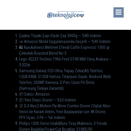
Çaykur Tiryaki Çayı Siyah Çay 5000g — %80 İndirim
📣 Amazon Mobil Uygulamasında Geçerli — %90 İndirim
🛍️ Kurukahveci Mehmet Efendi Caffe Espresso 1000 gr
Çekirdek Roasted Blend No 3
Lego 42223 Technic 1966 Ford GT40 MkII Yarış Arabası –
3.025₺
Samsung Galaxy S25 Ultra, Yapay Zeka(AI) Telefon,
12GB RAM, 512GB Hafıza, Titanyum Siyah, Android Akıllı
Telefon, 200MP Kamera, S Pen, Uzun Pil Ömrü
(Samsung Türkiye Garantili)
📦 Satıcı: Amazon
📦 Yeni Depo Ürünü! — %53 İndirim
🛒 DJI Neo2 Motion Fly More Combo Drone | Dijital Alıcı-
Verici ile Kararlı İletim, Yeni Başlayanlar için 4K Drone,
FPV Uçan, 3 Pil — %6 İndirim
Philips 1000 Serisi Islak&Kuru Tıraş Makinesi, 3 Yönde
Dönen Başlıklar,PowerCut Bıçaklar, S1885/00