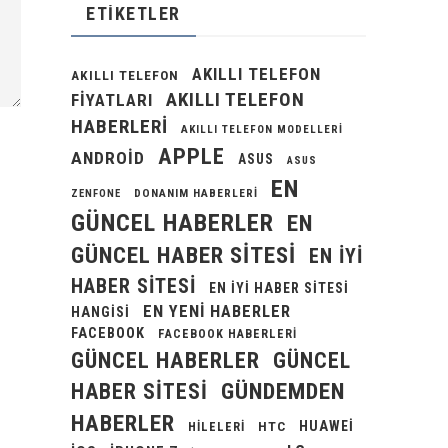
ETIKETLER
AKILLI TELEFON
AKILLI TELEFON
AKILLI TELEFON
FIYATLARI
HABERLERI
AKILLI TELEFON MODELLERI
APPLE
ANDROID
ASUS
ASUS
EN
DONANIM HABERLERI
ZENFONE
GÜNCEL HABERLER
EN
GÜNCEL HABER SITESI
EN IYI
HABER SITESI
EN IYI HABER SITESI
EN YENI HABERLER
HANGISI
FACEBOOK
FACEBOOK HABERLERI
GÜNCEL HABERLER
GÜNCEL
GÜNDEMDEN
HABER SITESI
HABERLER
HUAWEI
HILELERI
HTC