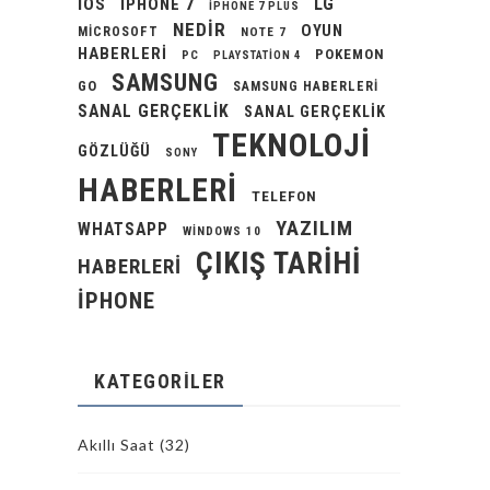
LG
IOS
IPHONE 7
IPHONE 7 PLUS
NEDIR
OYUN
MICROSOFT
NOTE 7
HABERLERI
POKEMON
PC
PLAYSTATION 4
SAMSUNG
GO
SAMSUNG HABERLERI
SANAL GERÇEKLIK
SANAL GERÇEKLIK
TEKNOLOJI
GÖZLÜĞÜ
SONY
HABERLERI
TELEFON
YAZILIM
WHATSAPP
WINDOWS 10
ÇIKIŞ TARIHI
HABERLERI
İPHONE
KATEGORILER
Akıllı Saat
(32)