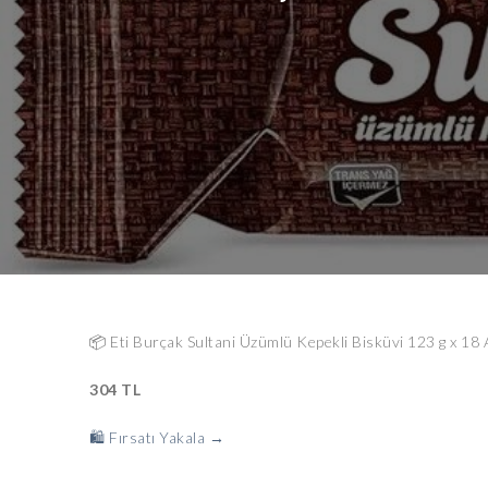
📦 Eti Burçak Sultani Üzümlü Kepekli Bisküvi 123 g x 18 
304 TL
🛍️ Fırsatı Yakala →