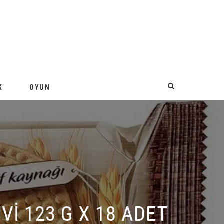
K
OYUN
 123 G X 18 ADET