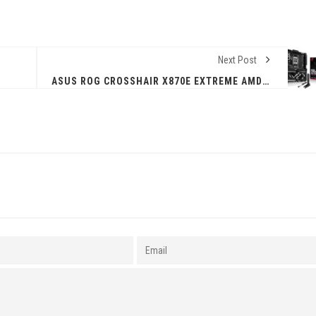
Next Post
ASUS ROG CROSSHAIR X870E EXTREME AMD X870 AM5 DDR5 9000 HDMI 2XUSB4 5X M2 USB3.2 WIFI 7 + BT AURA RGB 10GBIT + 5GBIT LAN EATX 20+2+2 GÜÇ AŞAMALARI, ANAKART — %38 İNDIRIM | AMAZON TR FIRSATI