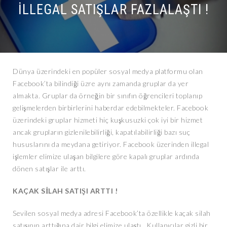
İLLEGAL SATIŞLAR FAZLALAŞTI !
Dünya üzerindeki en popüler sosyal medya platformu olan
Facebook’ta bilindiği üzre aynı zamanda gruplar da yer
almakta. Gruplar da örneğin bir sınıfın öğrencileri toplanıp
gelişmelerden birbirlerini haberdar edebilmekteler. Facebook
üzerindeki gruplar hizmeti hiç kuşkusuzki çok iyi bir hizmet
ancak grupların gizlenilebilirliği, kapatılabilirliği bazı suç
hususlarını da meydana getiriyor. Facebook üzerinden illegal
işlemler elimize ulaşan bilgilere göre kapalı gruplar ardında
dönen satışlar ile arttı.
KAÇAK SİLAH SATIŞI ARTTI !
Sevilen sosyal medya adresi Facebook’ta özellikle kaçak silah
satışının arttığına dair bilgi elimize ulaştı. Kullanıcılar gizli bir