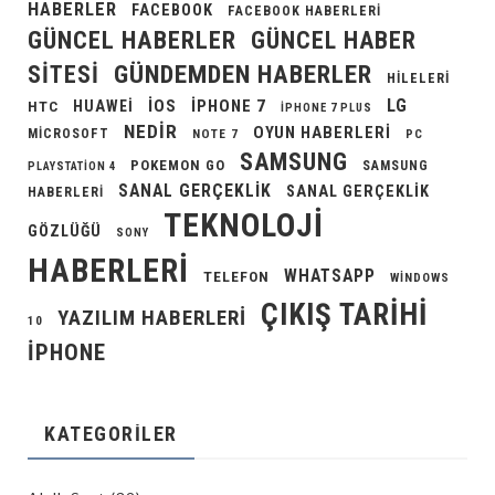
HABERLER
FACEBOOK
FACEBOOK HABERLERI
GÜNCEL HABERLER
GÜNCEL HABER
GÜNDEMDEN HABERLER
SITESI
HILELERI
LG
IOS
IPHONE 7
HUAWEI
HTC
IPHONE 7 PLUS
NEDIR
OYUN HABERLERI
MICROSOFT
NOTE 7
PC
SAMSUNG
POKEMON GO
SAMSUNG
PLAYSTATION 4
SANAL GERÇEKLIK
SANAL GERÇEKLIK
HABERLERI
TEKNOLOJI
GÖZLÜĞÜ
SONY
HABERLERI
WHATSAPP
TELEFON
WINDOWS
ÇIKIŞ TARIHI
YAZILIM HABERLERI
10
İPHONE
KATEGORILER