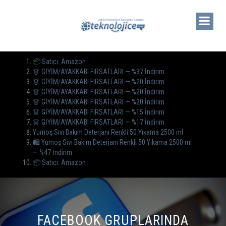
📦 Satıcı: Amazon
👗 GİYİM/AYAKKABI FIRSATLARI — %37 İndirim
👗 GİYİM/AYAKKABI FIRSATLARI — %20 İndirim
👗 GİYİM/AYAKKABI FIRSATLARI — %20 İndirim
👗 GİYİM/AYAKKABI FIRSATLARI — %20 İndirim
👗 GİYİM/AYAKKABI FIRSATLARI — %15 İndirim
👗 GİYİM/AYAKKABI FIRSATLARI — %17 İndirim
Yumoş Sıvı Bakım Deterjanı Renkli 50 Yıkama 2500 ml
🛍️ Yumoş Sıvı Bakım Deterjanı Renkli 50 Yıkama 2500 ml
— %47 İndirim
📦 Satıcı: Amazon
FACEBOOK GRUPLARINDA