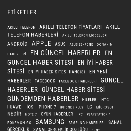
ETIKETLER
AKILLI
AKILLI TELEFON FIYATLARI
AKILLI TELEFON
TELEFON HABERLERI
AKILLI TELEFON MODELLERI
APPLE
ANDROID
ASUS
DONANIM
ASUS ZENFONE
EN GÜNCEL HABERLER
EN
HABERLERI
GÜNCEL HABER SITESI
EN IYI HABER
SITESI
EN YENI
EN IYI HABER SITESI HANGISI
GÜNCEL
HABERLER
FACEBOOK
FACEBOOK HABERLERI
HABERLER
GÜNCEL HABER SITESI
GÜNDEMDEN HABERLER
HILELERI
HTC
LG
IOS
IPHONE 7
HUAWEI
MICROSOFT
IPHONE 7 PLUS
NEDIR
OYUN HABERLERI
NOTE 7
PC
PLAYSTATION 4
SAMSUNG
SANAL
POKEMON GO
SAMSUNG HABERLERI
GERÇEKLIK
SANAL GERÇEKLIK GÖZLÜĞÜ
SONY